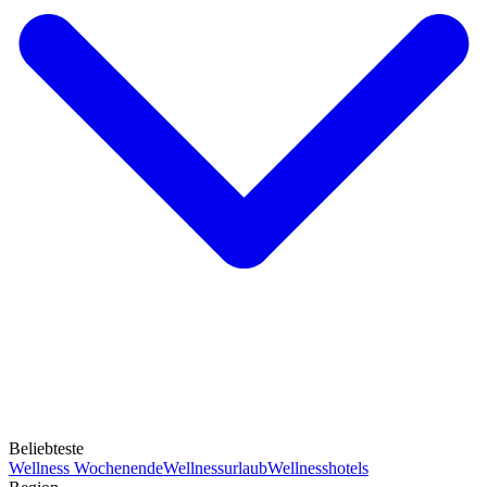
Beliebteste
Wellness Wochenende
Wellnessurlaub
Wellnesshotels