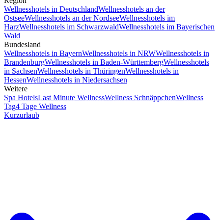
Region
Wellnesshotels in Deutschland
Wellnesshotels an der
Ostsee
Wellnesshotels an der Nordsee
Wellnesshotels im
Harz
Wellnesshotels im Schwarzwald
Wellnesshotels im Bayerischen
Wald
Bundesland
Wellnesshotels in Bayern
Wellnesshotels in NRW
Wellnesshotels in
Brandenburg
Wellnesshotels in Baden-Württemberg
Wellnesshotels
in Sachsen
Wellnesshotels in Thüringen
Wellnesshotels in
Hessen
Wellnesshotels in Niedersachsen
Weitere
Spa Hotels
Last Minute Wellness
Wellness Schnäppchen
Wellness
Tag
4 Tage Wellness
Kurzurlaub