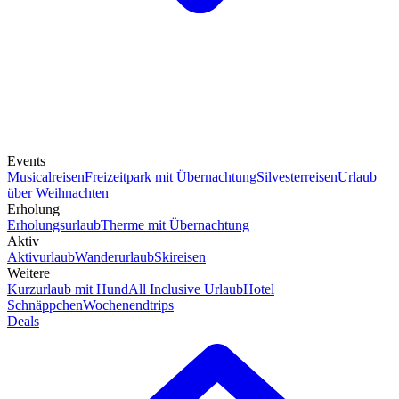
Events
Musicalreisen
Freizeitpark mit Übernachtung
Silvesterreisen
Urlaub
über Weihnachten
Erholung
Erholungsurlaub
Therme mit Übernachtung
Aktiv
Aktivurlaub
Wanderurlaub
Skireisen
Weitere
Kurzurlaub mit Hund
All Inclusive Urlaub
Hotel
Schnäppchen
Wochenendtrips
Deals