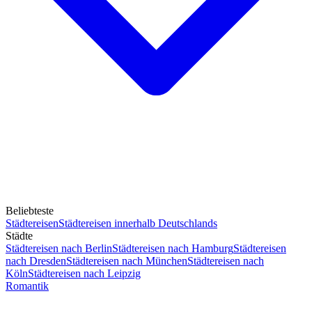
Beliebteste
Städtereisen
Städtereisen innerhalb Deutschlands
Städte
Städtereisen nach Berlin
Städtereisen nach Hamburg
Städtereisen
nach Dresden
Städtereisen nach München
Städtereisen nach
Köln
Städtereisen nach Leipzig
Romantik