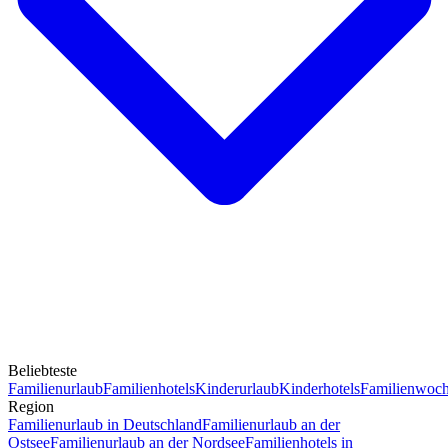
Beliebteste
Familienurlaub
Familienhotels
Kinderurlaub
Kinderhotels
Familienwoc
Region
Familienurlaub in Deutschland
Familienurlaub an der
Ostsee
Familienurlaub an der Nordsee
Familienhotels in