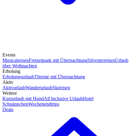
Events
Musicalreisen
Freizeitpark mit Übernachtung
Silvesterreisen
Urlaub
über Weihnachten
Erholung
Erholungsurlaub
Therme mit Übernachtung
Aktiv
Aktivurlaub
Wanderurlaub
Skireisen
Weitere
Kurzurlaub mit Hund
All Inclusive Urlaub
Hotel
Schnäppchen
Wochenendtrips
Deals