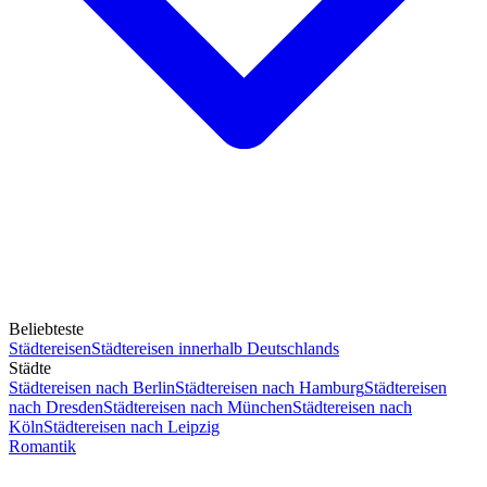
Beliebteste
Städtereisen
Städtereisen innerhalb Deutschlands
Städte
Städtereisen nach Berlin
Städtereisen nach Hamburg
Städtereisen
nach Dresden
Städtereisen nach München
Städtereisen nach
Köln
Städtereisen nach Leipzig
Romantik