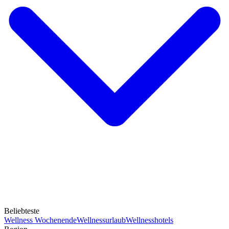
Beliebteste
Wellness Wochenende
Wellnessurlaub
Wellnesshotels