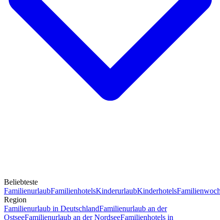
Beliebteste
Familienurlaub
Familienhotels
Kinderurlaub
Kinderhotels
Familienwoc
Region
Familienurlaub in Deutschland
Familienurlaub an der
Ostsee
Familienurlaub an der Nordsee
Familienhotels in