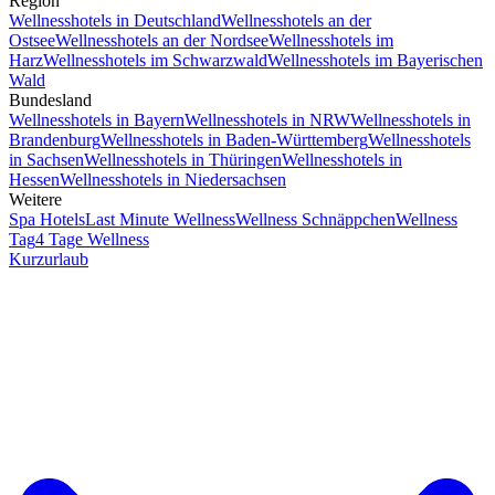
Region
Wellnesshotels in Deutschland
Wellnesshotels an der
Ostsee
Wellnesshotels an der Nordsee
Wellnesshotels im
Harz
Wellnesshotels im Schwarzwald
Wellnesshotels im Bayerischen
Wald
Bundesland
Wellnesshotels in Bayern
Wellnesshotels in NRW
Wellnesshotels in
Brandenburg
Wellnesshotels in Baden-Württemberg
Wellnesshotels
in Sachsen
Wellnesshotels in Thüringen
Wellnesshotels in
Hessen
Wellnesshotels in Niedersachsen
Weitere
Spa Hotels
Last Minute Wellness
Wellness Schnäppchen
Wellness
Tag
4 Tage Wellness
Kurzurlaub