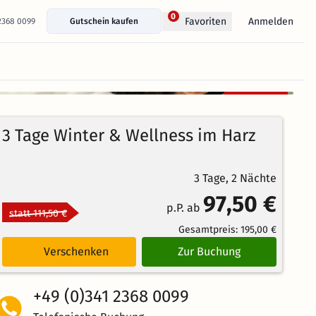
0
Anmelden
Favoriten
 2368 0099
Gutschein kaufen
+ 28 Fotos anzeigen
Kostenlos
91%
stornierbar
4.1
100
Echte
/5
3 Tage Winter & Wellness im Harz
Bewertungen
Weiterempfehlung
Großartig
3 Tage, 2 Nächte
97,50 €
p.P. ab
statt 111,50 €
Gesamtpreis:
195,00 €
Verschenken
Zur Buchung
+49 (0)341 2368 0099