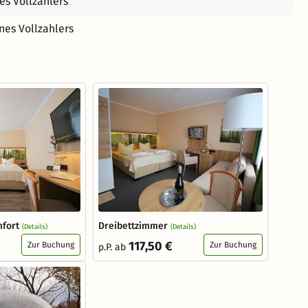
es Vollzahlers
nes Vollzahlers
fort
Dreibettzimmer
(Details)
(Details)
117,50 €
Zur Buchung
Zur Buchung
p.P. ab