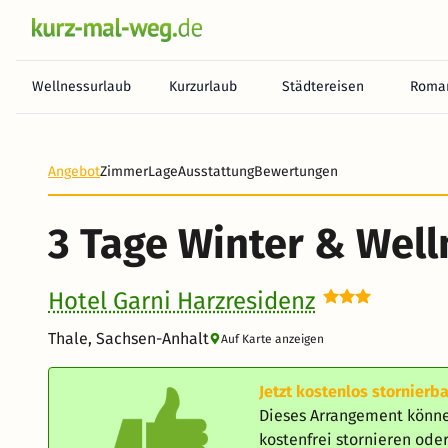
Wellnessurlaub
Kurzurlaub
Städtereisen
Roman
Heute noch keine Zahlung erforderlich! Zahlen Sie b
Angebot
Zimmer
Lage
Ausstattung
Bewertungen
3 Tage Winter & Well
Hotel Garni Harzresidenz
Thale, Sachsen-Anhalt
Auf Karte anzeigen
Jetzt kostenlos stornierba
Dieses Arrangement könne
kostenfrei stornieren od