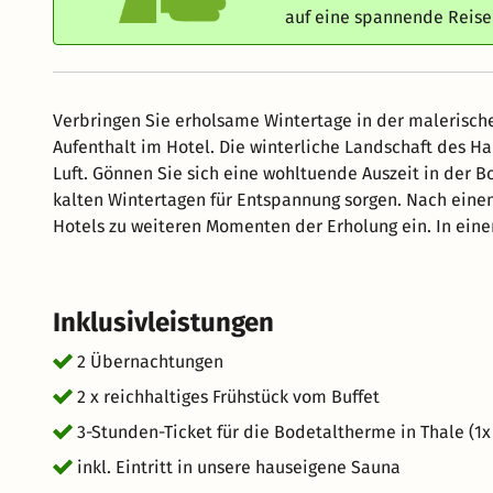
auf eine spannende Reis
Verbringen Sie erholsame Wintertage in der malerisch
Aufenthalt im Hotel. Die winterliche Landschaft des 
Luft. Gönnen Sie sich eine wohltuende Auszeit in der
kalten Wintertagen für Entspannung sorgen. Nach einem Tag in der winterlichen Natur lädt der Saunabereich des
Hotels zu weiteren Momenten der Erholung ein. In ei
Saunahandtuch können Sie die wohlige Wärme genießen.
Kombination aus Erholung, Wellness und der einzigarti
Inklusivleistungen
2 Übernachtungen
2 x reichhaltiges Frühstück vom Buffet
3-Stunden-Ticket für die Bodetaltherme in Thale (1x
inkl. Eintritt in unsere hauseigene Sauna