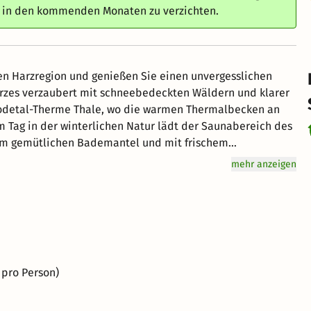
e in den kommenden Monaten zu verzichten.
en Harzregion und genießen Sie einen unvergesslichen
Harzes verzaubert mit schneebedeckten Wäldern und klarer
 Bodetal-Therme Thale, wo die warmen Thermalbecken an
nem gemütlichen Bademantel und mit frischem
 Dieser Winter-Kurzurlaub bietet die perfekte
mehr anzeigen
gen Schönheit des verschneiten Harzes.
 pro Person)