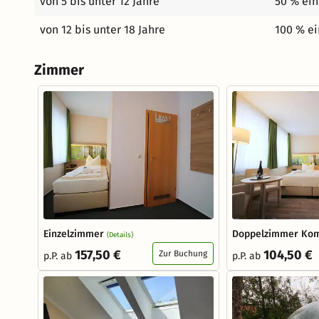
von 5 bis unter 12 Jahre
50 % ein
von 12 bis unter 18 Jahre
100 % ei
Zimmer
Einzelzimmer
Doppelzimmer Kom
(Details)
157,50 €
104,50 €
Zur Buchung
p.P. ab
p.P. ab