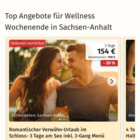
Top Angebote für Wellness
Wochenende in Sachsen-Anhalt
Kostenlos stornierbar
3 Tage
154 €
Gesamtpreis:
198 €
- 20 %
Aschersleben, Sachsen-Anhalt
Alexis
Romantischer Verwöhn-Urlaub im
4 Tag
Schloss- 3 Tage am See inkl. 3-Gang Menü
Halbp