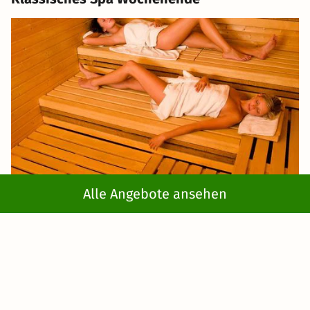
Alle Angebote ansehen
Wenn Sie sich für ein klassisches Spa- bzw.
Wellness
Wochenende
entscheiden, dann finden Sie in dieser
Kategorie einige hervorragende Häuser. Diese sind in der
Regel mit einem großzügigen Wellnessbereich mit Pool,
Whirlpool und Sauna ausgestattet. Zudem genießen Sie
verschiedene Wellnessanwendungen wie Massagen oder
Beautyanwendungen.