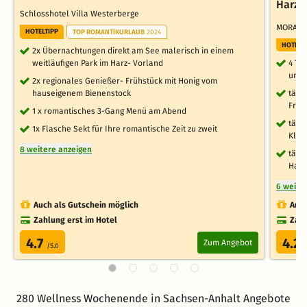
Harz
Schlosshotel Villa Westerberge
MORADA
HOTELTIPP
TOP ROMANTIKURLAUB
2024
HOTELT
2x Übernachtungen direkt am See malerisch in einem
weitläufigen Park im Harz- Vorland
4 Ta
umli
2x regionales Genießer- Frühstück mit Honig vom
hauseigenem Bienenstock
tägl
Früh
1 x romantisches 3-Gang Menü am Abend
tägl
1x Flasche Sekt für Ihre romantische Zeit zu zweit
Klas
8 weitere anzeigen
tägli
Haus
6 weite
Auch als Gutschein möglich
Auch
Zahlung erst im Hotel
Zahl
4.7
4.2
Zum Angebot
/5.0
/
280 Wellness Wochenende in Sachsen-Anhalt Angebote