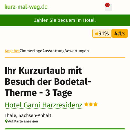
0
+ 28 Fotos
Zahlen Sie bequem im Hotel.
3 Tage
91%
4.1
98 €
/5
-25%
Angebot
Zimmer
Lage
Ausstattung
Bewertungen
Ihr Kurzurlaub mit
Besuch der Bodetal-
Therme - 3 Tage
Hotel Garni Harzresidenz
Thale, Sachsen-Anhalt
Auf Karte anzeigen