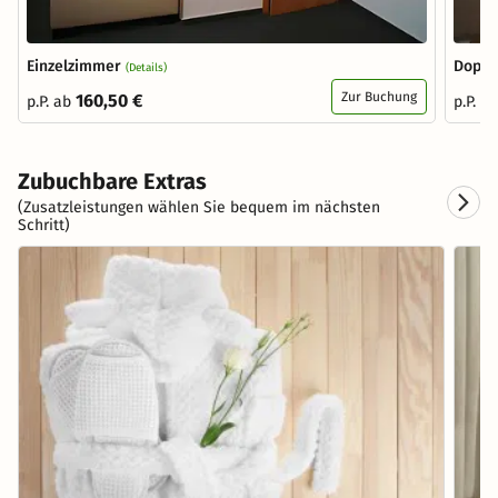
Einzelzimmer
Doppe
(Details)
Zur Buchung
160,50 €
p.P. ab
p.P. a
Zubuchbare Extras
(Zusatzleistungen wählen Sie bequem im nächsten
Schritt)