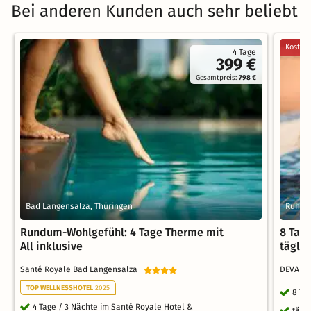
Bei anderen Kunden auch sehr beliebt
Kostenl
4 Tage
399 €
Gesamtpreis:
798 €
Bad Langensalza, Thüringen
Ruhpol
Rundum-Wohlgefühl: 4 Tage Therme mit
8 Tag
All inklusive
tägli
Santé Royale Bad Langensalza
DEVA Ho
TOP WELLNESSHOTEL
2025
8 Ta
4 Tage / 3 Nächte im Santé Royale Hotel &
tägl