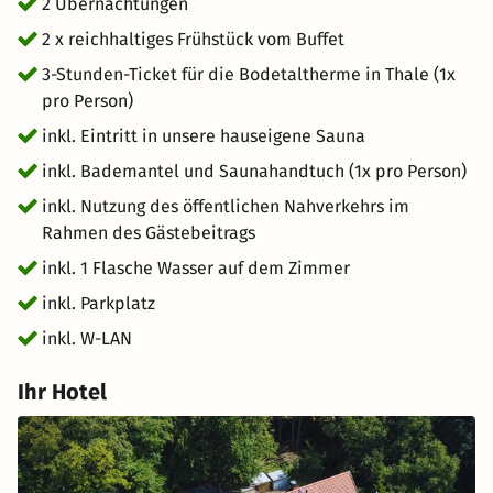
Bademantel und mit frischem Saunahandtuch lässt sich
2 Übernachtungen
der Tag in Ruhe genießen. Diese Auszeit kombiniert
2 x reichhaltiges Frühstück vom Buffet
perfekt Erholung und Naturerlebnis für ein
3-Stunden-Ticket für die Bodetaltherme in Thale (1x
entspannendes Gesamtpaket.
pro Person)
inkl. Eintritt in unsere hauseigene Sauna
inkl. Bademantel und Saunahandtuch (1x pro Person)
inkl. Nutzung des öffentlichen Nahverkehrs im
Rahmen des Gästebeitrags
inkl. 1 Flasche Wasser auf dem Zimmer
inkl. Parkplatz
inkl. W-LAN
Ihr Hotel