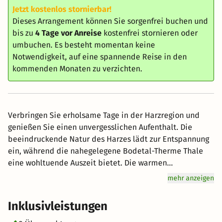
Jetzt kostenlos stornierbar!
Dieses Arrangement können Sie sorgenfrei buchen und
bis zu
4 Tage vor Anreise
kostenfrei stornieren oder
umbuchen. Es besteht momentan keine
Notwendigkeit, auf eine spannende Reise in den
kommenden Monaten zu verzichten.
Verbringen Sie erholsame Tage in der Harzregion und
genießen Sie einen unvergesslichen Aufenthalt. Die
beeindruckende Natur des Harzes lädt zur Entspannung
ein, während die nahegelegene Bodetal-Therme Thale
eine wohltuende Auszeit bietet. Die warmen
Thermalbecken laden zum Relaxen und Regenerieren
mehr anzeigen
ein. Nach einem erlebnisreichen Tag kann der Aufenthalt
im Saunabereich des Hotels mit entspannender
Inklusivleistungen
Atmosphäre abgerundet werden. In einem bequemen