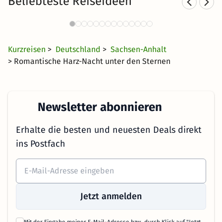
Beliebteste Reiseideen
The
Thermen im Harz mit Hotel
63 Angebote
55 €
ab
Kurzreisen
>
Deutschland
>
Sachsen-Anhalt
> Romantische Harz-Nacht unter den Sternen
Newsletter abonnieren
Erhalte die besten und neuesten Deals direkt
ins Postfach
Jetzt anmelden
Mit der Eingabe meiner E-Mail-Adresse bzw. durch Klick auf "Jetzt