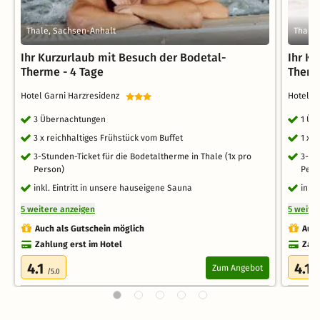
Thale, Sachsen-Anhalt
Thale,
Ihr Kurzurlaub mit Besuch der Bodetal-
Ihr K
Therme - 4 Tage
Therm
Hotel Garni Harzresidenz
Hotel G
3 Übernachtungen
1 Üb
3 x reichhaltiges Frühstück vom Buffet
1 x 
3-Stunden-Ticket für die Bodetaltherme in Thale (1x pro
3-St
Person)
Pers
inkl. Eintritt in unsere hauseigene Sauna
inkl
5 weitere anzeigen
5 weite
Auch als Gutschein möglich
Auch
Zahlung erst im Hotel
Zahl
4.1
4.1
Zum Angebot
/5.0
/