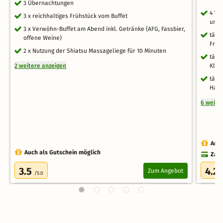
3 Übernachtungen
4 Ta
3 x reichhaltiges Frühstück vom Buffet
umli
3 x Verwöhn-Buffet am Abend inkl. Getränke (AFG, Fassbier,
tägl
offene Weine)
Früh
2 x Nutzung der Shiatsu Massageliege für 10 Minuten
tägl
2 weitere anzeigen
Klas
tägli
Haus
6 weite
Auch
Auch als Gutschein möglich
Zahl
3.5
4.2
Zum Angebot
/5.0
/