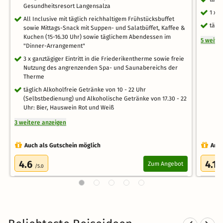
Gesundheitsresort Langensalza
1 x 
All Inclusive mit täglich reichhaltigem Frühstücksbuffet
tägl
sowie Mittags-Snack mit Suppen- und Salatbüffet, Kaffee &
Kuchen (15-16.30 Uhr) sowie täglichem Abendessen im
5 weite
"Dinner-Arrangement"
3 x ganztägiger Eintritt in die Friederikentherme sowie freie
Nutzung des angrenzenden Spa- und Saunabereichs der
Therme
täglich Alkoholfreie Getränke von 10 - 22 Uhr
(Selbstbedienung) und Alkoholische Getränke von 17.30 - 22
Uhr: Bier, Hauswein Rot und Weiß
3 weitere anzeigen
Auch als Gutschein möglich
Auch
4.6
4.1
Zum Angebot
/5.0
/