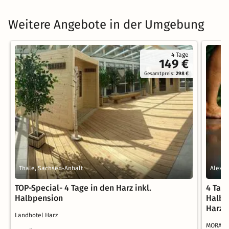
Weitere Angebote in der Umgebung
4 Tage
149 €
Gesamtpreis:
298 €
Thale, Sachsen-Anhalt
Alexis
TOP-Special- 4 Tage in den Harz inkl.
4 Tag
Halbpension
Halbp
Harz
Landhotel Harz
MORADA