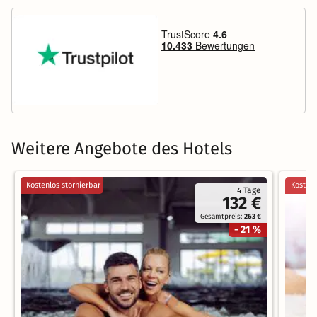
Weitere Angebote des Hotels
Kostenlos stornierbar
Kostenl
4 Tage
132 €
Gesamtpreis:
263 €
- 21 %