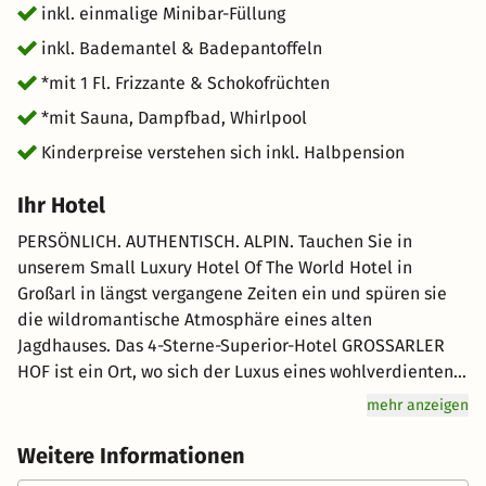
inkl. einmalige Minibar-Füllung
inkl. Bademantel & Badepantoffeln
*mit 1 Fl. Frizzante & Schokofrüchten
*mit Sauna, Dampfbad, Whirlpool
Kinderpreise verstehen sich inkl. Halbpension
Ihr Hotel
PERSÖNLICH. AUTHENTISCH. ALPIN. Tauchen Sie in
unserem Small Luxury Hotel Of The World Hotel in
Großarl in längst vergangene Zeiten ein und spüren sie
die wildromantische Atmosphäre eines alten
Jagdhauses. Das 4-Sterne-Superior-Hotel GROSSARLER
HOF ist ein Ort, wo sich der Luxus eines wohlverdienten
Urlaubs so bodenständig zeigt, dass sich tiefes
mehr anzeigen
Wohlbefinden einstellt. Vom fröhlichen Gespräch mit den
Gastgebern zur totalen Entspannung im Erlenreich Relax
Weitere Informationen
& SPA. Von der perfekten Weinbegleitung aus dem