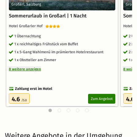
Großarl, Salzburg
Großar
Sommerurlaub in Großarl | 1 Nacht
Somme
Hotel Großarler Hof
Hotel G
1 Übernachtung
2 Üb
1 x reichhaltiges Frühstück vom Buffet
2 x 
1 x 5-Gang Wahlmenü im prämierten Hotelrestaurant
2 x 
1 x Obstteller am Zimmer
1 x 
8 weitere anzeigen
8 weite
Zahlung erst im Hotel
Zahl
4.6
4.6
Zum Angebot
/5.0
Weitere Angebote in der Umgebung