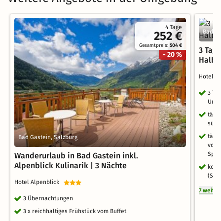
4 Tage
Bad Ho
252 €
Gesamtpreis:
504 €
3 Tag
- 20 %
Halbp
Hotel 
3 Ta
Umg
tägl
süße
tägl
Bad Gastein, Salzburg
von 
Spez
Wanderurlaub in Bad Gastein inkl.
Alpenblick Kulinarik | 3 Nächte
kost
(Sch
Hotel Alpenblick
7 weite
3 Übernachtungen
3 x reichhaltiges Frühstück vom Buffet