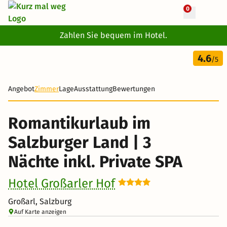
0
+ 29 Fotos
Zahlen Sie bequem im Hotel.
4 Tage
4.6
582 €
/5
-29%
Angebot
Zimmer
Lage
Ausstattung
Bewertungen
Romantikurlaub im
Salzburger Land | 3
Nächte inkl. Private SPA
Hotel Großarler Hof
Großarl, Salzburg
Auf Karte anzeigen