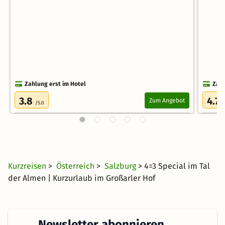
Zahlung erst im Hotel
Zahl
3.8
4.7
Zum Angebot
/5.0
/
Kurzreisen
>
Österreich
>
Salzburg
> 4=3 Special im Tal
der Almen | Kurzurlaub im Großarler Hof
Newsletter abonnieren