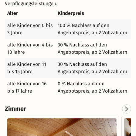
Verpflegungsleistungen.
Tal der Almen bildet den urigen Kontrast zu
Alter
Kinderpreis
Gourmetdinner, Luxus-Suite und Beauty Treatment im
GROSSARLER HOF. Auf der mit unserem Haus
alle Kinder von 0 bis
100 % Nachlass auf den
verbandelten Alm begrüßt Sie unser Team mit ehrlicher
3 Jahre
Angebotspreis, ab 2 Vollzahlern
Gastfreundschaft und regionalen Schmankerln. Ob für
die gemütliche Rast oder als Nachtquartier: auf der
alle Kinder von 4 bis
30 % Nachlass auf den
Mooslehenalm bringen wir unseren Gästen die
10 Jahre
Angebotspreis, ab 2 Vollzahlern
Verbundenheit zur schönen Natur näher.
alle Kinder von 11
30 % Nachlass auf den
bis 15 Jahre
Angebotspreis, ab 2 Vollzahlern
alle Kinder von 16
0 % Nachlass auf den
bis 17 Jahre
Angebotspreis, ab 2 Vollzahlern
Zimmer