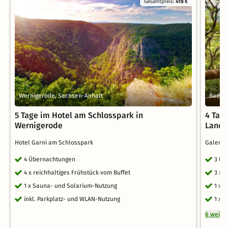
Gesamtpreis:
418 €
Wernigerode, Sachsen-Anhalt
Bad Re
5 Tage im Hotel am Schlosspark in
4 Tag
Wernigerode
Land
Hotel Garni am Schlosspark
Galeri
4 Übernachtungen
3 Üb
4 x reichhaltiges Frühstück vom Buffet
3 x 
1 x Sauna- und Solarium-Nutzung
1 x 
inkl. Parkplatz- und WLAN-Nutzung
1 x 
6 weite