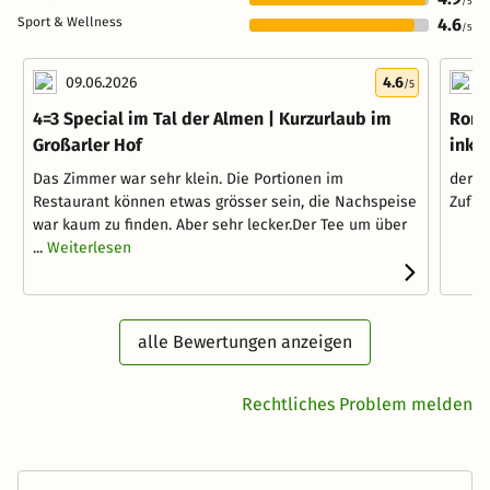
/5
Sport & Wellness
4.6
/5
09.06.2026
4.6
1
/5
4=3 Special im Tal der Almen | Kurzurlaub im
Roma
Großarler Hof
inkl.
Das Zimmer war sehr klein. Die Portionen im
der g
Restaurant können etwas grösser sein, die Nachspeise
Zufri
war kaum zu finden. Aber sehr lecker.Der Tee um über
...
Weiterlesen
alle Bewertungen anzeigen
Rechtliches Problem melden