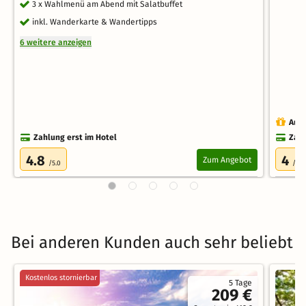
3 x Wahlmenü am Abend mit Salatbuffet
inkl. Wanderkarte & Wandertipps
6 weitere anzeigen
Auch
Zahlung erst im Hotel
Zahl
4.8
4
Zum Angebot
/5.0
/5.0
Bei anderen Kunden auch sehr beliebt
Kostenlos stornierbar
5 Tage
209 €