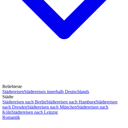
Beliebteste
Städtereisen
Städtereisen innerhalb Deutschlands
Städte
Städtereisen nach Berlin
Städtereisen nach Hamburg
Städtereisen
nach Dresden
Städtereisen nach München
Städtereisen nach
Köln
Städtereisen nach Leipzig
Romantik