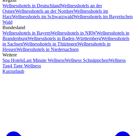
Region
Wellnesshotels in Deutschland
Wellnesshotels an der
Ostsee
Wellnesshotels an der Nordsee
Wellnesshotels im
Harz
Wellnesshotels im Schwarzwald
Wellnesshotels im Bayerischen
Wald
Bundesland
Wellnesshotels in Bayern
Wellnesshotels in NRW
Wellnesshotels in
Brandenburg
Wellnesshotels in Baden-Württemberg
Wellnesshotels
in Sachsen
Wellnesshotels in Thüringen
Wellnesshotels in
Hessen
Wellnesshotels in Niedersachsen
Weitere
Spa Hotels
Last Minute Wellness
Wellness Schnäppchen
Wellness
Tag
4 Tage Wellness
Kurzurlaub