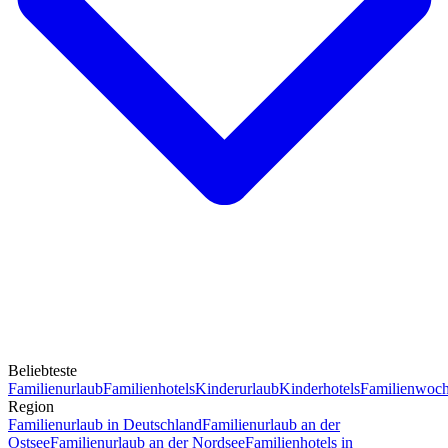
Beliebteste
Familienurlaub
Familienhotels
Kinderurlaub
Kinderhotels
Familienwoc
Region
Familienurlaub in Deutschland
Familienurlaub an der
Ostsee
Familienurlaub an der Nordsee
Familienhotels in