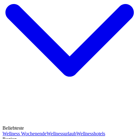
Beliebteste
Wellness Wochenende
Wellnessurlaub
Wellnesshotels