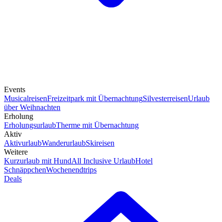
Events
Musicalreisen
Freizeitpark mit Übernachtung
Silvesterreisen
Urlaub
über Weihnachten
Erholung
Erholungsurlaub
Therme mit Übernachtung
Aktiv
Aktivurlaub
Wanderurlaub
Skireisen
Weitere
Kurzurlaub mit Hund
All Inclusive Urlaub
Hotel
Schnäppchen
Wochenendtrips
Deals