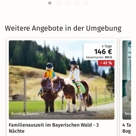
Weitere Angebote in der Umgebung
4 Tage
146 €
Gesamtpreis:
292 €
- 41 %
Runding, Bayern
Neukir
Familienauszeit im Bayerischen Wald - 3
4 Tag
Nächte
Boge