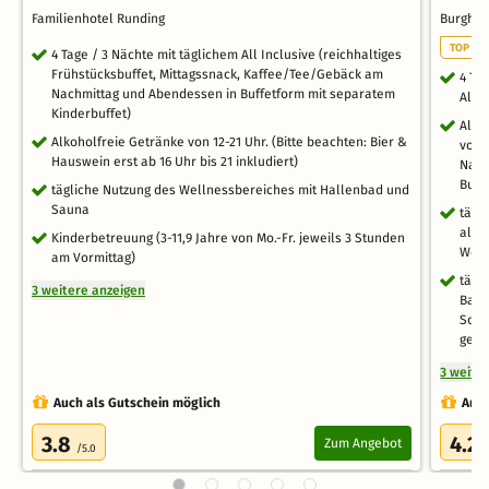
Familienhotel Runding
Burgho
TOP WE
4 Tage / 3 Nächte mit täglichem All Inclusive (reichhaltiges
Frühstücksbuffet, Mittagssnack, Kaffee/Tee/Gebäck am
4 Ta
Nachmittag und Abendessen in Buffetform mit separatem
All I
Kinderbuffet)
All 
Alkoholfreie Getränke von 12-21 Uhr. (Bitte beachten: Bier &
vom 
Hauswein erst ab 16 Uhr bis 21 inkludiert)
Nach
Buff
tägliche Nutzung des Wellnessbereiches mit Hallenbad und
Sauna
tägl
alko
Kinderbetreuung (3-11,9 Jahre von Mo.-Fr. jeweils 3 Stunden
Weiz
am Vormittag)
tägl
3 weitere anzeigen
Bade
Somm
gege
3 weite
Auch als Gutschein möglich
Auch
3.8
4.2
Zum Angebot
/5.0
/