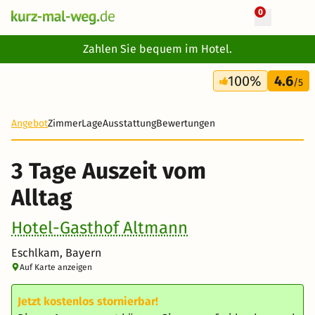
0
+ 14 Fotos
Zahlen Sie bequem im Hotel.
3 Tage
100%
4.6
116 €
/5
Angebot
Zimmer
Lage
Ausstattung
Bewertungen
3 Tage Auszeit vom
Alltag
Hotel-Gasthof Altmann
Eschlkam, Bayern
Auf Karte anzeigen
Jetzt kostenlos stornierbar!