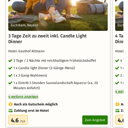
Eschlkam, Bayern
Eschlk
3 Tage Zeit zu zweit inkl. Candle Light
4 Tage
Dinner
Dinne
Hotel-Gasthof Altmann
Hotel-G
3 Tage / 2 Nächte mit reichhaltigem Frühstücksbuffet
4 Ta
1 x Candle light Dinner (3-Gänge-Menü)
1 x 
1 x 3 Gang-Wahlmenü
2 x 
1 x Eintritt 3 Stunden Saunalandschaft Aquacur (ca. 20
1 x 
Minuten Anfahrt)
4 weite
4 weitere anzeigen
Auch als Gutschein möglich
Auch
Zahlung erst im Hotel
Zahl
4.6
4.6
Zum Angebot
/5.0