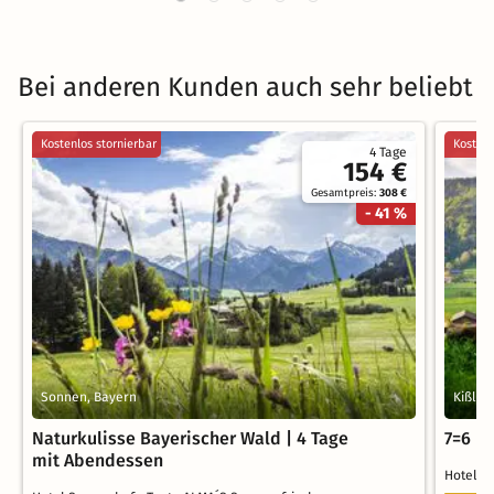
Bei anderen Kunden auch sehr beliebt
Kostenlos stornierbar
Kostenl
4 Tage
154 €
Gesamtpreis:
308 €
- 41 %
Sonnen, Bayern
Kißleg
Naturkulisse Bayerischer Wald | 4 Tage
7=6 Ur
mit Abendessen
Hotel 