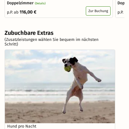
Doppelzimmer
Doppe
(Details)
Zur Buchung
116,00 €
p.P. ab
p.P. a
Zubuchbare Extras
(Zusatzleistungen wählen Sie bequem im nächsten
Schritt)
Hund pro Nacht