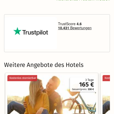
Weitere Angebote des Hotels
Kostenlos stornierbar
Kostenl
3 Tage
165 €
Gesamtpreis:
330 €