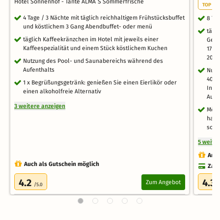
Hotel Sonnenhof - Tante ALMA´S Sommerfrische
TOP EV
4 Tage / 3 Nächte mit täglich reichhaltigem Frühstücksbuffet
8 Ta
und köstlichem 3 Gang Abendbuffet- oder menü
tägl
täglich Kaffeekränzchen im Hotel mit jeweils einer
Geni
Kaffeespezialität und einem Stück köstlichem Kuchen
17 U
20:3
Nutzung des Pool- und Saunabereichs während des
Aufenthalts
Nutz
400m
1 x Begrüßungsgetränk: genießen Sie einen Eierlikör oder
Infr
einen alkoholfreie Alternativ
Auße
3 weitere anzeigen
Mögl
haus
sowi
5 weite
Auch
Auch als Gutschein möglich
Zahl
4.2
4.3
Zum Angebot
/5.0
/