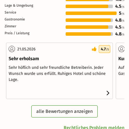
Lage & Umgebung
4.5
/5
Service
5
/5
Gastronomie
4.8
/5
Zimmer
4.5
/5
Preis / Leistung
4.8
/5
21.05.2026
4.7
2
/5
Sehr erholsam
Kurz
Sehr höflich und sehr freundliche Betreiberin. Jeder
Auf j
Wunsch wurde uns erfüllt. Ruhiges Hotel und schöne
Gastl
Lage.
alle Bewertungen anzeigen
Rechtliches Problem melden