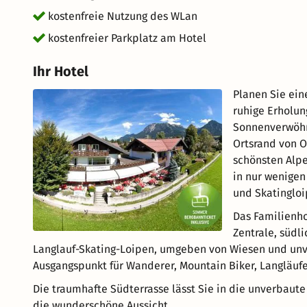
kostenfreie Nutzung des WLan
kostenfreier Parkplatz am Hotel
Ihr Hotel
Planen Sie ein
ruhige Erholung
Sonnenverwöhnt
Ortsrand von O
schönsten Alpe
in nur wenige
und Skatingloi
Das Familienho
Zentrale, südl
Langlauf-Skating-Loipen, umgeben von Wiesen und unv
Ausgangspunkt für Wanderer, Mountain Biker, Langläufe
Die traumhafte Südterrasse lässt Sie in die unverbaut
die wunderschöne Aussicht.