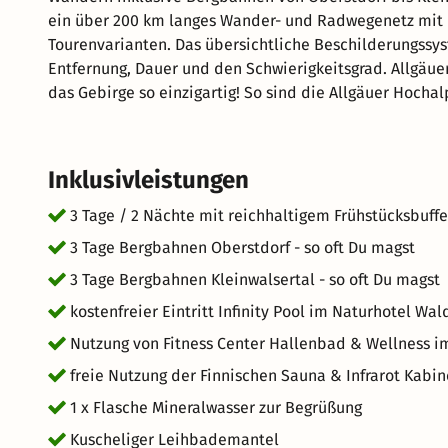
ein über 200 km langes Wander- und Radwegenetz mit l
Tourenvarianten. Das übersichtliche Beschilderungssyst
Entfernung, Dauer und den Schwierigkeitsgrad. Allgäuer Alpen Vor allem die Vielfalt der Allgäuer Alpen macht
das Gebirge so einzigartig! So sind die Allgäuer Hocha
Inklusivleistungen
3 Tage / 2 Nächte mit reichhaltigem Frühstücksbuffe
3 Tage Bergbahnen Oberstdorf - so oft Du magst
3 Tage Bergbahnen Kleinwalsertal - so oft Du magst
kostenfreier Eintritt Infinity Pool im Naturhotel Wa
Nutzung von Fitness Center Hallenbad & Wellness 
freie Nutzung der Finnischen Sauna & Infrarot Kabin
1 x Flasche Mineralwasser zur Begrüßung
Kuscheliger Leihbademantel