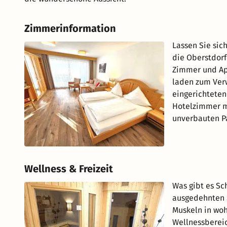
Zimmerinformation
Lassen Sie sic
die Oberstdorf
Zimmer und Apa
laden zum Verw
eingerichteten
Hotelzimmer m
unverbauten Pa
Wellness & Freizeit
Was gibt es Sc
ausgedehnten 
Muskeln in wo
Wellnessbereic