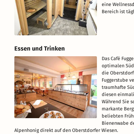
eine Wellnessd
Bereich ist täg
Essen und Trinken
Das Café Fugge
optimalen Süd
die Oberstdorf
Fuggerstube ve
traumhafte Süd
diesen einmali
Während Sie sc
markante Berg
beliebten Frühs
Bienenwabe de
Alpenhonig direkt auf den Oberstdorfer Wiesen.