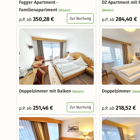
Fugger Apartment -
DZ Apartment mit
Familienapartment
(Details)
(Details)
350,28 €
284,40 €
Zur Buchung
p.P. ab
p.P. ab
Doppelzimmer mit Balkon
Doppelzimmer
(Details)
(Detai
251,46 €
218,52 €
Zur Buchung
p.P. ab
p.P. ab