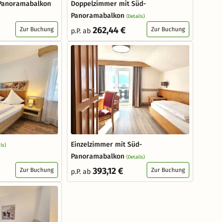
 Panoramabalkon
Doppelzimmer mit Süd-
Panoramabalkon
(Details)
262,44 €
Zur Buchung
Zur Buchung
p.P. ab
Einzelzimmer mit Süd-
ls)
Panoramabalkon
(Details)
393,12 €
Zur Buchung
Zur Buchung
p.P. ab