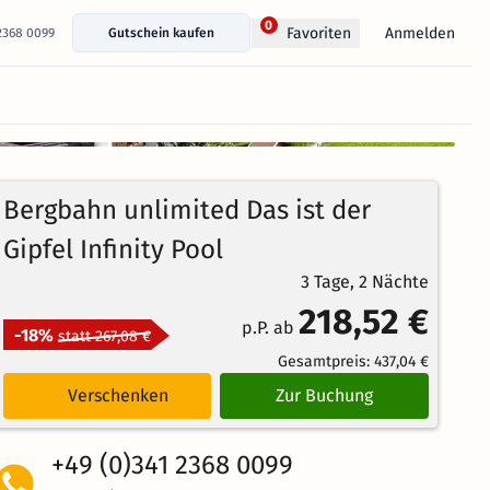
0
Anmelden
Favoriten
 2368 0099
Gutschein kaufen
+ 25 Fotos anzeigen
100%
4.3
7
Echte
/5
Bergbahn unlimited Das ist der
Bewertungen
Weiterempfehlung
Großartig
Gipfel Infinity Pool
3 Tage, 2 Nächte
218,52 €
p.P. ab
-18%
statt 267,08 €
Gesamtpreis:
437,04 €
Verschenken
Zur Buchung
+49 (0)341 2368 0099