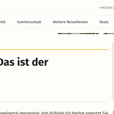
+49 (0)341
tik
Familienurlaub
Weitere Reisethemen
Deals
equem im Hotel.
as ist der
walsertal grenzenlos. Von Frühjahr bis Herbst erwartet Sie