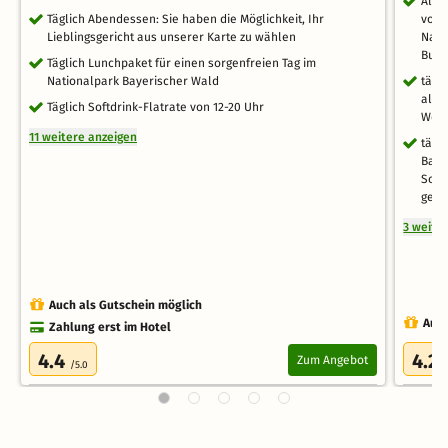
All 
Täglich Abendessen: Sie haben die Möglichkeit, Ihr
vom 
Lieblingsgericht aus unserer Karte zu wählen
Nach
Buff
Täglich Lunchpaket für einen sorgenfreien Tag im
Nationalpark Bayerischer Wald
tägl
alko
Täglich Softdrink-Flatrate von 12-20 Uhr
Weiz
11 weitere anzeigen
tägl
Bade
Somm
gege
3 weite
Auch als Gutschein möglich
Auch
Zahlung erst im Hotel
4.4
4.2
Zum Angebot
/5.0
/