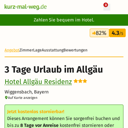
0
+ 16 Fotos
Zahlen Sie bequem im Hotel.
3 Tage
82%
4.3
146 €
/5
Angebot
Zimmer
Lage
Ausstattung
Bewertungen
3 Tage Urlaub im Allgäu
Hotel Allgäu Residenz
Wiggensbach, Bayern
Auf Karte anzeigen
Jetzt kostenlos stornierbar!
Dieses Arrangement können Sie sorgenfrei buchen und
bis zu
8 Tage vor Anreise
kostenfrei stornieren oder