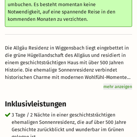
umbuchen. Es besteht momentan keine
Notwendigkeit, auf eine spannende Reise in den
kommenden Monaten zu verzichten.
Die Allgäu Residenz in Wiggensbach liegt eingebettet in
die grüne Hügellandschaft des Allgäus und residiert in
einem geschichtsträchtigen Haus mit über 500 Jahren
Historie. Die ehemalige Sonnenresidenz verbindet
historischen Charme mit modernen Wohlfühl-Momenten.
Ein reichhaltiges Frühstück vom Buffet mit vielen
mehr anzeigen
regionalen Spezialitäten sorgt für einen genussvollen
Start in den Tag. Der großzügige Hallenbad-Bereich lädt
Inklusivleistungen
täglich zur Entspannung ein – mit zwei Saunen,
Dampfbad, Whirlpool, Indoor-Pool, Erlebnisduschen,
3 Tage / 2 Nächte in einer geschichtsträchtigen
Salzgrotte und einer Sonnenterrasse mit Blick ins Grüne.
ehemaligen Sonnenresidenz, die auf über 500 Jahre
Für Ihren entspannten Aufenthalt können Sie unsere
Geschichte zurückblickt und wunderbar im Grünen
hochwertige Saunatasche mit flauschigem Bademantel
gelegen ist