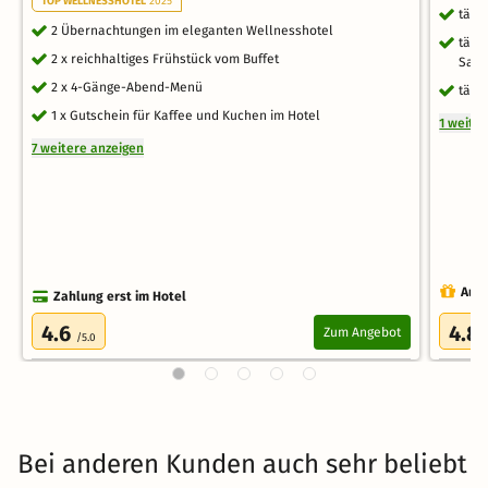
TOP WELLNESSHOTEL
2025
tägl
2 Übernachtungen im eleganten Wellnesshotel
tägl
2 x reichhaltiges Frühstück vom Buffet
Saun
2 x 4-Gänge-Abend-Menü
tägl
1 x Gutschein für Kaffee und Kuchen im Hotel
1 weite
7 weitere anzeigen
Auch
Zahlung erst im Hotel
4.6
4.8
Zum Angebot
/5.0
Bei anderen Kunden auch sehr beliebt