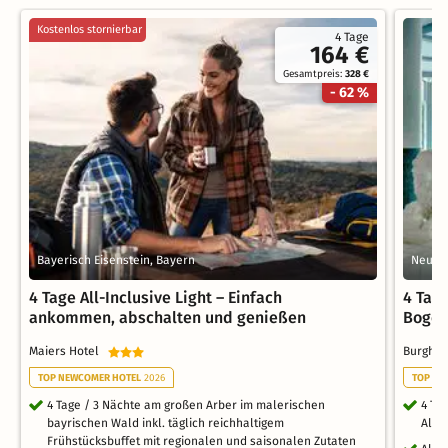
Kostenlos stornierbar
4 Tage
164 €
Gesamtpreis:
328 €
- 62 %
Bayerisch Eisenstein, Bayern
Neukir
4 Tage All-Inclusive Light – Einfach
4 Tag
ankommen, abschalten und genießen
Boge
Maiers Hotel
Burgho
TOP NEWCOMER HOTEL
2026
TOP WE
4 Tage / 3 Nächte am großen Arber im malerischen
4 Ta
bayrischen Wald inkl. täglich reichhaltigem
All I
Frühstücksbuffet mit regionalen und saisonalen Zutaten