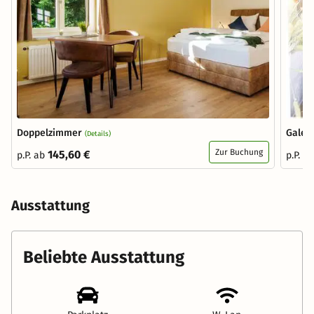
Doppelzimmer
Galer
(Details)
Zur Buchung
145,60 €
p.P. ab
p.P. a
Ausstattung
Beliebte Ausstattung