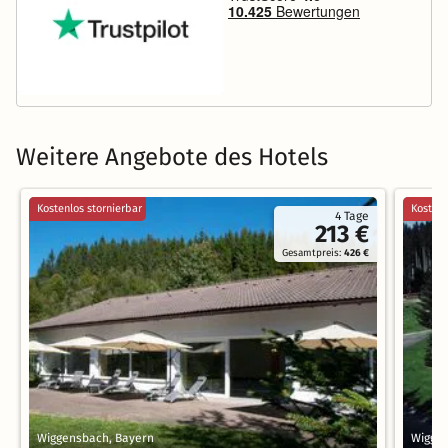
Weitere Angebote des Hotels
Kostenlos stornierbar
Kostenl
4 Tage
213 €
Gesamtpreis:
426 €
Wiggensbach, Bayern
Wigge