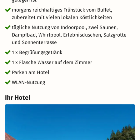
und XL-Badetuch gegen eine kleine Leihgebühr an der
morgens reichhaltiges Frühstück vom Buffet,
Rezeption ausleihen. Ein Begrüßungsgetränk heißt Gäste
zubereitet mit vielen lokalen Köstlichkeiten
herzlich willkommen.
tägliche Nutzung von Indoorpool, zwei Saunen,
Dampfbad, Whirlpool, Erlebnisduschen, Salzgrotte
und Sonnenterrasse
1 x Begrüßungsgetränk
1 x Flasche Wasser auf dem Zimmer
Parken am Hotel
WLAN-Nutzung
Ihr Hotel