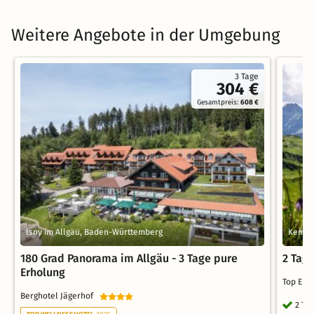
Weitere Angebote in der Umgebung
3 Tage
304 €
Gesamtpreis:
608 €
Isny im Allgäu, Baden-Württemberg
Kempte
180 Grad Panorama im Allgäu - 3 Tage pure
2 Tag
Erholung
Top Emb
Berghotel Jägerhof
2 Ta