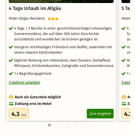
4 Tage Urlaub im Allgäu
5 Tag
Hotel Allgäu Residenz
Hotel A
4 Tage / 3 Nächte in einer geschichtsträchtigen ehemaligen
5 Ta
Sonnenresidenz, die auf über 500 Jahre Geschichte
Sonn
zurückblickt und wunderbar im Grünen gelegen ist
zurü
morgens reichhaltiges Frühstück vom Buffet, zubereitet mit
morg
vielen lokalen Köstlichkeiten
viel
tägliche Nutzung von Indoorpool, zwei Saunen, Dampfbad,
tägl
Whirlpool, Erlebnisduschen, Salzgrotte und Sonnenterrasse
Whir
1 x Begrüßungsgetränk
1 x 
3 weitere anzeigen
3 weite
Auch als Gutschein möglich
Auch
Zahlung erst im Hotel
Zahl
4.3
4.3
Zum Angebot
/5.0
/