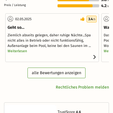
/5
Preis / Leistung
4.2
/5
02.05.2025
3.4
0
/5
Geht so...
War 
Ziemlich abseits gelegen, daher ruhige Nächte...Spa
Das H
nicht alles in Betrieb oder nicht funktionsfähig,
Pool 
Außenanlage beim Pool, keine bei den Saunen im ...
Woche
Weiterlesen
Weite
alle Bewertungen anzeigen
Rechtliches Problem melden