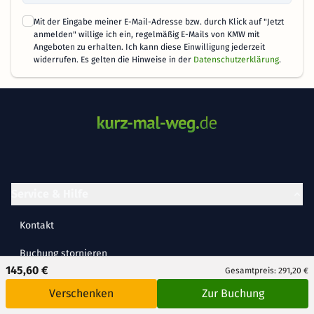
Mit der Eingabe meiner E-Mail-Adresse bzw. durch Klick auf "Jetzt
anmelden" willige ich ein, regelmäßig E-Mails von KMW mit
Angeboten zu erhalten. Ich kann diese Einwilligung jederzeit
widerrufen. Es gelten die Hinweise in der
Datenschutzerklärung
.
Service & Hilfe
Kontakt
Buchung stornieren
145,60 €
Gesamtpreis: 291,20 €
FAQ
Verschenken
Zur Buchung
Cookie-Einstellungen