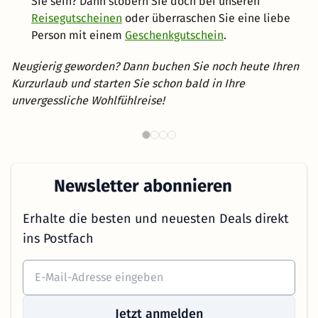
Sie sein? Dann stöbern Sie doch bei unseren
Reisegutscheinen
oder überraschen Sie eine liebe
Person mit einem
Geschenkgutschein
.
Neugierig geworden? Dann buchen Sie noch heute Ihren
Kurzurlaub und starten Sie schon bald in Ihre
unvergessliche Wohlfühlreise!
Th
Wellnesshotels in NRW
Newsletter abonnieren
Erhalte die besten und neuesten Deals direkt
ins Postfach
Jetzt anmelden