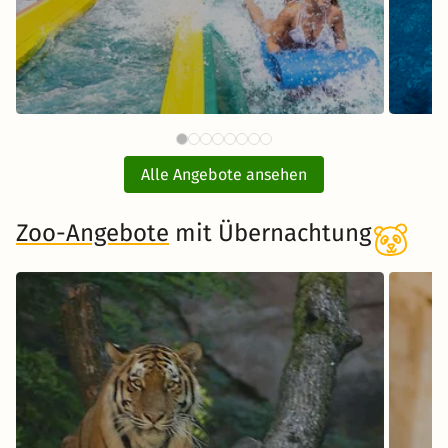
88 €
Therme Erding mit
ab
Übernachtung
Alle Angebote ansehen
inkl. Übernachtung und Frühstück
Zoo-Angebote
mit Übernachtung
Zum Angebot