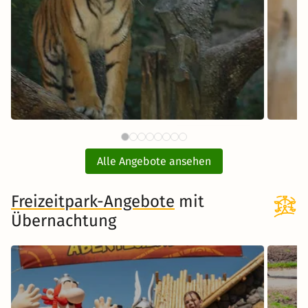
59 €
Tiergarten Nürnberg mit Hotel
E
ab
Alle Angebote ansehen
inkl. Übernachtung und Frühstück
Freizeitpark-Angebote
Zum Angebot
mit
Übernachtung