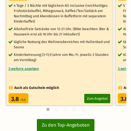
4 Tage / 3 Nächte mit täglichem All Inclusive (reichhaltiges
5 Ta
Frühstücksbuffet, Mittagssnack, Kaffee/Tee/Gebäck am
Früh
Nachmittag und Abendessen in Buffetform mit separatem
Nach
Kinderbuffet)
Kind
Alkoholfreie Getränke von 12-21 Uhr. (Bitte beachten: Bier &
Alko
Hauswein erst ab 16 Uhr bis 21 inkludiert)
Haus
tägliche Nutzung des Wellnessbereiches mit Hallenbad und
tägl
Sauna
Sau
Kinderbetreuung (3-11,9 Jahre von Mo.-Fr. jeweils 3 Stunden
Kind
am Vormittag)
am V
3 weitere anzeigen
3 weite
Auch als Gutschein möglich
Auch
3.8
3.8
Zum Angebot
/5.0
Zu den Top-Angeboten