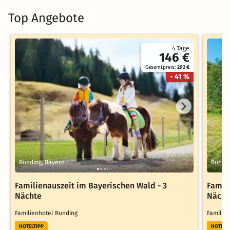
Top Angebote
4 Tage
146 €
Gesamtpreis:
292 €
- 41 %
Runding, Bayern
Rundin
Familienauszeit im Bayerischen Wald - 3
Famil
Nächte
Nächt
Familienhotel Runding
Familie
HOTELTIPP
HOTELT