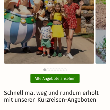
80 €
BELANTIS - Das AbenteuerReich
Sere
ab
mit Hotel und Eintritt
Alle Angebote ansehen
inkl. Übernachtung und Frühstück
Schnell mal weg und rundum erholt
mit unseren Kurzreisen-Angeboten
Zum Angebot