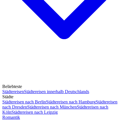
Beliebteste
Städtereisen
Städtereisen innerhalb Deutschlands
Städte
Städtereisen nach Berlin
Städtereisen nach Hamburg
Städtereisen
nach Dresden
Städtereisen nach München
Städtereisen nach
Köln
Städtereisen nach Leipzig
Romantik