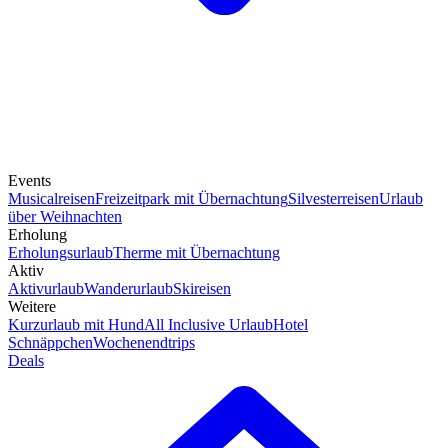
Events
Musicalreisen
Freizeitpark mit Übernachtung
Silvesterreisen
Urlaub
über Weihnachten
Erholung
Erholungsurlaub
Therme mit Übernachtung
Aktiv
Aktivurlaub
Wanderurlaub
Skireisen
Weitere
Kurzurlaub mit Hund
All Inclusive Urlaub
Hotel
Schnäppchen
Wochenendtrips
Deals