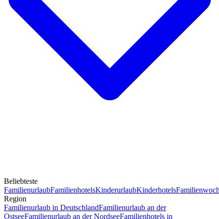
Beliebteste
Familienurlaub
Familienhotels
Kinderurlaub
Kinderhotels
Familienwoc
Region
Familienurlaub in Deutschland
Familienurlaub an der
Ostsee
Familienurlaub an der Nordsee
Familienhotels in