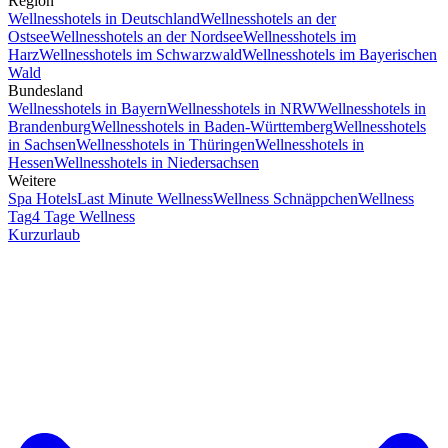
Region
Wellnesshotels in Deutschland
Wellnesshotels an der
Ostsee
Wellnesshotels an der Nordsee
Wellnesshotels im
Harz
Wellnesshotels im Schwarzwald
Wellnesshotels im Bayerischen
Wald
Bundesland
Wellnesshotels in Bayern
Wellnesshotels in NRW
Wellnesshotels in
Brandenburg
Wellnesshotels in Baden-Württemberg
Wellnesshotels
in Sachsen
Wellnesshotels in Thüringen
Wellnesshotels in
Hessen
Wellnesshotels in Niedersachsen
Weitere
Spa Hotels
Last Minute Wellness
Wellness Schnäppchen
Wellness
Tag
4 Tage Wellness
Kurzurlaub