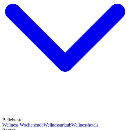
Beliebteste
Wellness Wochenende
Wellnessurlaub
Wellnesshotels