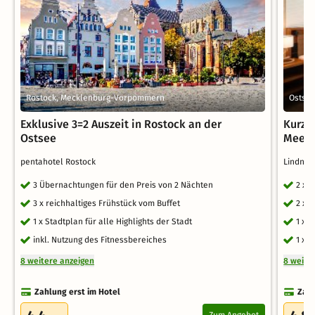
Rostock, Mecklenburg-Vorpommern
Ostse
Exklusive 3=2 Auszeit in Rostock an der
Kurzu
Ostsee
Meer i
pentahotel Rostock
Lindner
3 Übernachtungen für den Preis von 2 Nächten
2 x 
3 x reichhaltiges Frühstück vom Buffet
2 x 
1 x Stadtplan für alle Highlights der Stadt
1 x 
inkl. Nutzung des Fitnessbereiches
1 x 
8 weitere anzeigen
8 weite
Zahlung erst im Hotel
Zahl