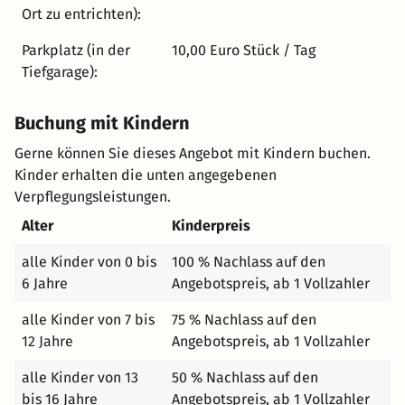
Gastlichkeit und umsorgender Service, verbunden mit
Ort zu entrichten):
der umliegenden Natur und dem Charme der Stadt,
Parkplatz (in der
10,00 Euro Stück / Tag
bieten Ihnen die idealen Voraussetzungen für einen
Tiefgarage):
unvergesslichen Aufenthalt in unserem Haus.
Buchung mit Kindern
Gerne können Sie dieses Angebot mit Kindern buchen.
Kinder erhalten die unten angegebenen
Verpflegungsleistungen.
Alter
Kinderpreis
alle Kinder von 0 bis
100 % Nachlass auf den
6 Jahre
Angebotspreis, ab 1 Vollzahler
alle Kinder von 7 bis
75 % Nachlass auf den
12 Jahre
Angebotspreis, ab 1 Vollzahler
alle Kinder von 13
50 % Nachlass auf den
bis 16 Jahre
Angebotspreis, ab 1 Vollzahler