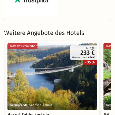
Weitere Angebote des Hotels
Kostenlos stornierbar
Kostenl
4 Tage
233 €
Gesamtpreis:
466 €
- 35 %
Wernigerode, Sachsen-Anhalt
Werni
Harz- 4 Entdeckertage
Mit V