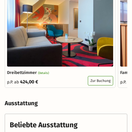
Dreibettzimmer
Famil
(Details)
Zur Buchung
424,00 €
p.P. ab
p.P. a
Ausstattung
Beliebte Ausstattung