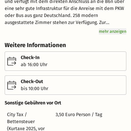
und verfügt mit dem direkten Anschluss an die B6n über
eine sehr gute Infrastruktur für die Anreise mit dem PKW
oder Bus aus ganz Deutschland. 258 modern
ausgestattete Zimmer stehen zur Verfügung. Zur
Standardeinrichtung gehören Telefon, Flatscreen-
mehr anzeigen
Fernseher mit Pay-TV und Radio, Badewanne (Zimmer
mit Dusche auf Anfrage), Fön und WC. Raucherzimmer in
Weitere Informationen
separatem Bereich/ auf Anfrage. Der neu renovierte
Wellnessbereich "Atempause" mit Whilrpool, Dampfbad,
Check-In
Sauna und Fitnessbereich lädt zum Verweilen ein. Auch
ab 16:00 Uhr
Massagen sind auf Anfrage buchbar. Den Mittelpunkt des
Hauses bildet der Konferenzbereich mit 9
Check-Out
multifunktionalen Räumen und einem Kongresssaal mit
bis 10:00 Uhr
Bühne, Hubpodium und moderner Tagungstechnik. Für
Veranstaltungen von bis zu 650 Personen genau der
Sonstige Gebühren vor Ort
richtige Rahmen. Parkmöglichkeiten für PKW sind gegen
Gebühr in der Tiefgarage mit direktem Zugang zum Hotel
City Tax /
3,50 Euro Person / Tag
vorhanden. Ebenfalls stehen zusätzlich 7 Busparkplätze
Bettensteuer
in unmittelbarer Nähe zum Haus zur Verfügung. Harzer
(Kurtaxe 2025, vor