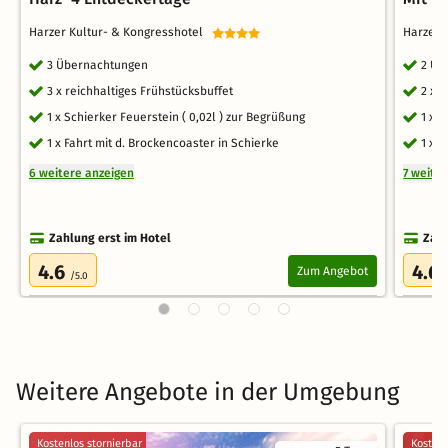
Harzer Kultur- & Kongresshotel
Harzer 
3 Übernachtungen
2 Üb
3 x reichhaltiges Frühstücksbuffet
2 x 
1 x Schierker Feuerstein ( 0,02l ) zur Begrüßung
1 x 
1 x Fahrt mit d. Brockencoaster in Schierke
1 x 
6 weitere anzeigen
7 weite
Zahlung erst im Hotel
Zahl
4.6
4.6
Zum Angebot
/5.0
Weitere Angebote in der Umgebung
Kostenlos stornierbar
Kostenl