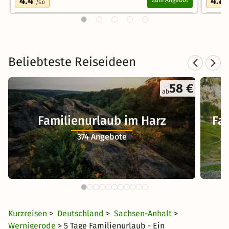
4.4
4.8
Zum Angebot
/5.0
Beliebteste Reiseideen
58 €
ab
Familienurlaub im Harz
Fa
374 Angebote
Kurzreisen
>
Deutschland
>
Sachsen-Anhalt
>
Wernigerode
> 5 Tage Familienurlaub - Ein