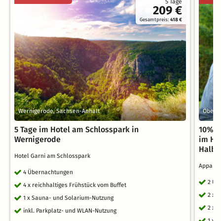
5 Tage
209 €
Gesamtpreis:
418 €
Wernigerode, Sachsen-Anhalt
Oberha
5 Tage im Hotel am Schlosspark in
10% F
Wernigerode
im Har
Halbp
Hotel Garni am Schlosspark
Appart
4 Übernachtungen
2 Üb
4 x reichhaltiges Frühstück vom Buffet
2 x 
1 x Sauna- und Solarium-Nutzung
2 x 
inkl. Parkplatz- und WLAN-Nutzung
1 x 