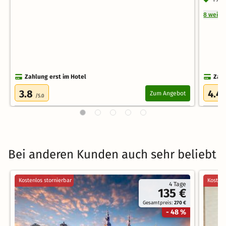
8 weite
Zahlung erst im Hotel
Zahl
3.8
4.4
Zum Angebot
/5.0
Bei anderen Kunden auch sehr beliebt
Kostenlos stornierbar
Kostenl
4 Tage
135 €
Gesamtpreis:
270 €
- 48 %