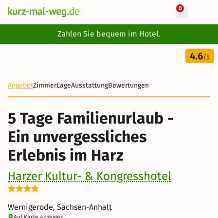
0
+ 19 Fotos
Zahlen Sie bequem im Hotel.
5 Tage
4.6
404 €
/5
Angebot
Zimmer
Lage
Ausstattung
Bewertungen
5 Tage Familienurlaub -
Ein unvergessliches
Erlebnis im Harz
Harzer Kultur- & Kongresshotel
Wernigerode, Sachsen-Anhalt
Auf Karte anzeigen