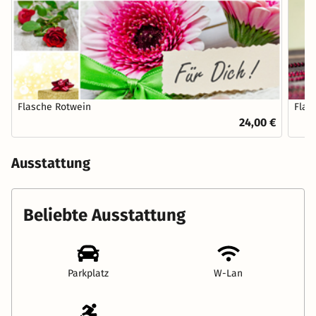
Flasche Rotwein
Flas
24,00 €
Ausstattung
Beliebte Ausstattung
Parkplatz
W-Lan