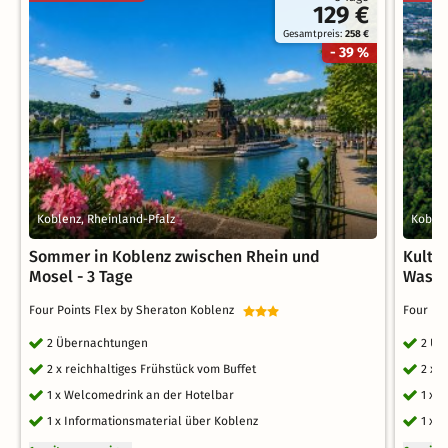
129 €
Gesamtpreis:
258 €
- 39 %
Koblenz, Rheinland-Pfalz
Koblen
Sommer in Koblenz zwischen Rhein und
Kultur
Mosel - 3 Tage
Wasser
Four Points Flex by Sheraton Koblenz
Four Po
2 Übernachtungen
2 Üb
2 x reichhaltiges Frühstück vom Buffet
2 x 
1 x Welcomedrink an der Hotelbar
1 x 
1 x Informationsmaterial über Koblenz
1 x 