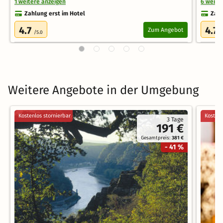
1 weitere anzeigen
6 weite
Zahlung erst im Hotel
Zahl
4.7
4.7
Zum Angebot
/5.0
/
Weitere Angebote in der Umgebung
Kostenlos stornierbar
Kostenl
3 Tage
191 €
Gesamtpreis:
381 €
- 41 %