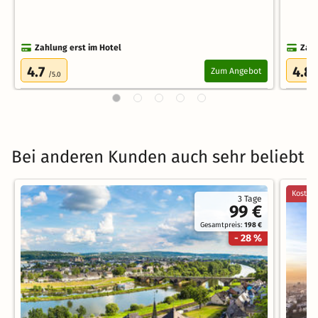
Zahlung erst im Hotel
Zahl
4.7
4.8
Zum Angebot
/5.0
Bei anderen Kunden auch sehr beliebt
Kostenl
3 Tage
99 €
Gesamtpreis:
198 €
- 28 %