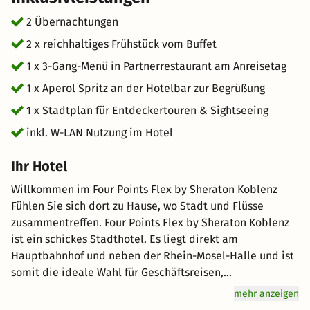
historische Gebäude wie das imposante Kurfürstliche
Schloss. Genießen Sie einen Spaziergang entlang der
2 Übernachtungen
Uferpromenaden und lassen Sie sich vom malerischen
2 x reichhaltiges Frühstück vom Buffet
Flair der zwei Flüsse verzaubern. Erleben Sie Kultur und
1 x 3-Gang-Menü in Partnerrestaurant am Anreisetag
Natur in perfekter Harmonie während Ihres Kurzurlaubs
in Koblenz.
1 x Aperol Spritz an der Hotelbar zur Begrüßung
1 x Stadtplan für Entdeckertouren & Sightseeing
inkl. W-LAN Nutzung im Hotel
Ihr Hotel
Willkommen im Four Points Flex by Sheraton Koblenz
Fühlen Sie sich dort zu Hause, wo Stadt und Flüsse
zusammentreffen. Four Points Flex by Sheraton Koblenz
ist ein schickes Stadthotel. Es liegt direkt am
Hauptbahnhof und neben der Rhein-Mosel-Halle und ist
somit die ideale Wahl für Geschäftsreisen,
Veranstaltungen und Freizeitaufenthalte. Das moderne
mehr anzeigen
Haus bietet 120 stilvoll eingerichtete, gut ausgestattete