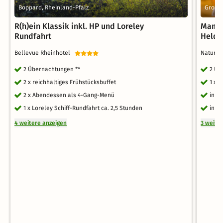
Boppard, Rheinland-Pfalz
Großma
R(h)ein Klassik inkl. HP und Loreley
Mama 
Rundfahrt
Heldi
Bellevue Rheinhotel
Naturre
2 Übernachtungen **
2 Üb
2 x reichhaltiges Frühstücksbuffet
1 x 
2 x Abendessen als 4-Gang-Menü
inkl
1 x Loreley Schiff-Rundfahrt ca. 2,5 Stunden
inkl
4 weitere anzeigen
3 weite