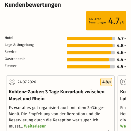
Kundenbewertungen
4.7
126
Echte
/5
Bewertungen
Hotel
4.7
/5
Lage & Umgebung
4.8
/5
Service
4.6
/5
Gastronomie
4.4
/5
Zimmer
4.5
/5
24.07.2026
4.8
3
/5
Koblenz-Zauber: 3 Tage Kurzurlaub zwischen
Kult
Mosel und Rhein
Luft 
Es war alles gut organisiert auch mit dem 3-Gänge-
Ein s
Menü. Die Empfehlung von der Rezeption und die
Hotel
Reservierung durch die Rezeption war super. Ich
direk
musst...
Weiterlesen
Weite