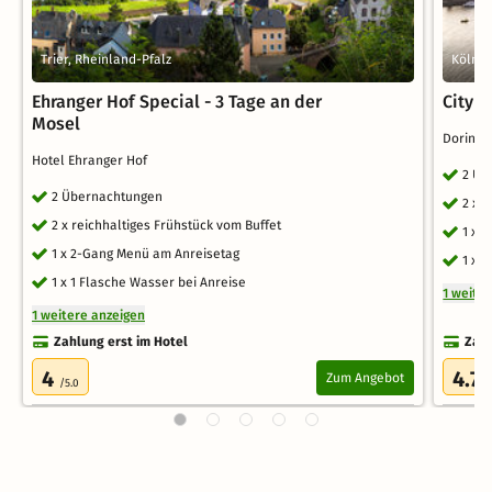
Trier, Rheinland-Pfalz
Köln, 
Ehranger Hof Special - 3 Tage an der
City T
Mosel
Dorint 
Hotel Ehranger Hof
2 Üb
2 Übernachtungen
2 x 
2 x reichhaltiges Frühstück vom Buffet
1 x 
1 x 2-Gang Menü am Anreisetag
1 x 
1 x 1 Flasche Wasser bei Anreise
1 weite
1 weitere anzeigen
Zahlung erst im Hotel
Zahl
4
4.7
Zum Angebot
/5.0
/