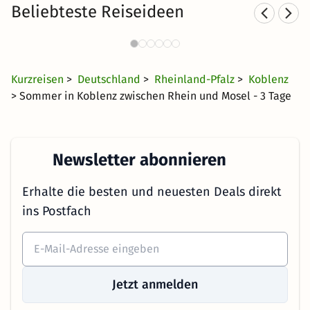
Beliebteste Reiseideen
St
Sporthotels in Rheinland-Pfalz
921 Angebote
36 €
ab
Kurzreisen
>
Deutschland
>
Rheinland-Pfalz
>
Koblenz
> Sommer in Koblenz zwischen Rhein und Mosel - 3 Tage
Newsletter abonnieren
Erhalte die besten und neuesten Deals direkt
ins Postfach
Jetzt anmelden