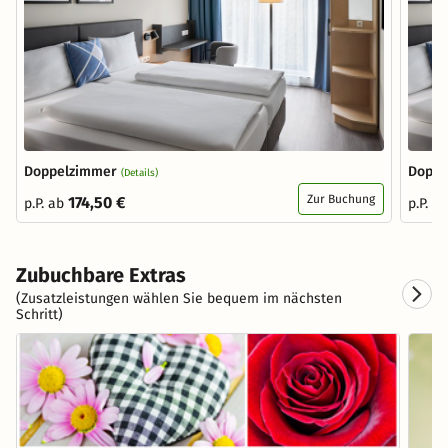
Doppelzimmer
Doppe
(Details)
Zur Buchung
174,50 €
p.P. ab
p.P. a
Zubuchbare Extras
(Zusatzleistungen wählen Sie bequem im nächsten
Schritt)