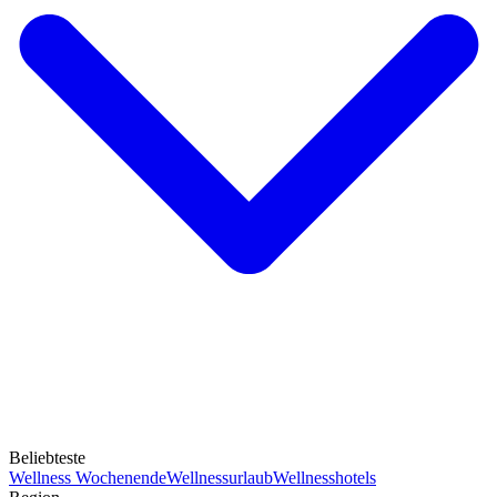
Beliebteste
Wellness Wochenende
Wellnessurlaub
Wellnesshotels