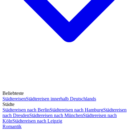
Beliebteste
Städtereisen
Städtereisen innerhalb Deutschlands
Städte
Städtereisen nach Berlin
Städtereisen nach Hamburg
Städtereisen
nach Dresden
Städtereisen nach München
Städtereisen nach
Köln
Städtereisen nach Leipzig
Romantik