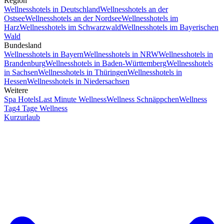
Region
Wellnesshotels in Deutschland
Wellnesshotels an der
Ostsee
Wellnesshotels an der Nordsee
Wellnesshotels im
Harz
Wellnesshotels im Schwarzwald
Wellnesshotels im Bayerischen
Wald
Bundesland
Wellnesshotels in Bayern
Wellnesshotels in NRW
Wellnesshotels in
Brandenburg
Wellnesshotels in Baden-Württemberg
Wellnesshotels
in Sachsen
Wellnesshotels in Thüringen
Wellnesshotels in
Hessen
Wellnesshotels in Niedersachsen
Weitere
Spa Hotels
Last Minute Wellness
Wellness Schnäppchen
Wellness
Tag
4 Tage Wellness
Kurzurlaub