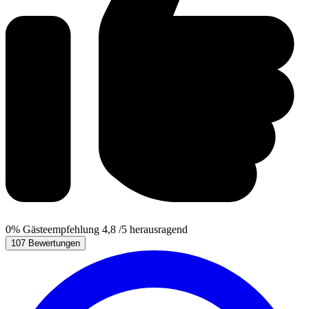
0%
Gästeempfehlung
4,8
/5
herausragend
107 Bewertungen