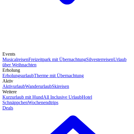
Events
Musicalreisen
Freizeitpark mit Übernachtung
Silvesterreisen
Urlaub
über Weihnachten
Erholung
Erholungsurlaub
Therme mit Übernachtung
Aktiv
Aktivurlaub
Wanderurlaub
Skireisen
Weitere
Kurzurlaub mit Hund
All Inclusive Urlaub
Hotel
Schnäppchen
Wochenendtrips
Deals