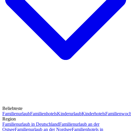
Beliebteste
Familienurlaub
Familienhotels
Kinderurlaub
Kinderhotels
Familienwoc
Region
Familienurlaub in Deutschland
Familienurlaub an der
Ostsee
Familienurlaub an der Nordsee
Familienhotels in