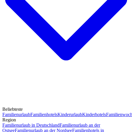
Beliebteste
Familienurlaub
Familienhotels
Kinderurlaub
Kinderhotels
Familienwoc
Region
Familienurlaub in Deutschland
Familienurlaub an der
Ostsee
Familienurlaub an der Nordsee
Familienhotels in