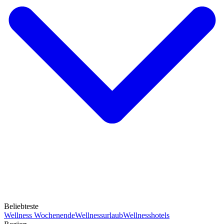
Beliebteste
Wellness Wochenende
Wellnessurlaub
Wellnesshotels