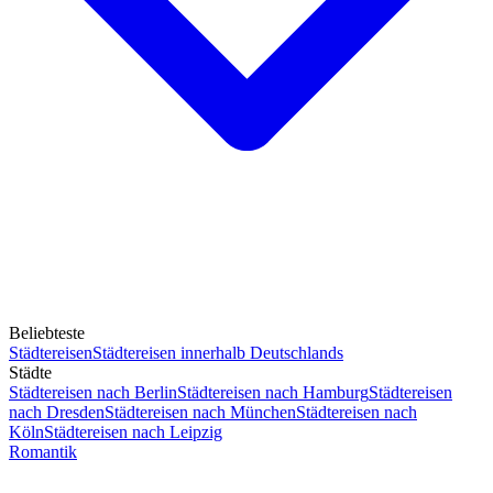
Beliebteste
Städtereisen
Städtereisen innerhalb Deutschlands
Städte
Städtereisen nach Berlin
Städtereisen nach Hamburg
Städtereisen
nach Dresden
Städtereisen nach München
Städtereisen nach
Köln
Städtereisen nach Leipzig
Romantik