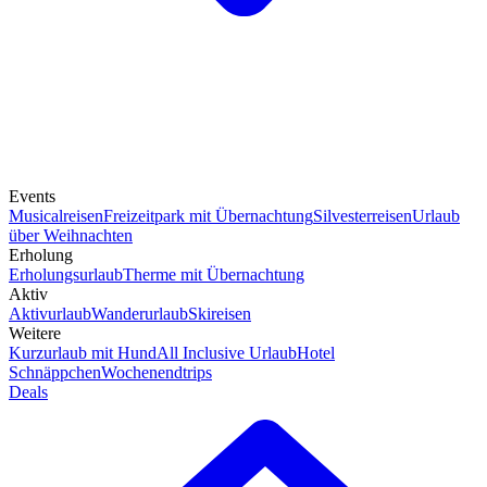
Events
Musicalreisen
Freizeitpark mit Übernachtung
Silvesterreisen
Urlaub
über Weihnachten
Erholung
Erholungsurlaub
Therme mit Übernachtung
Aktiv
Aktivurlaub
Wanderurlaub
Skireisen
Weitere
Kurzurlaub mit Hund
All Inclusive Urlaub
Hotel
Schnäppchen
Wochenendtrips
Deals