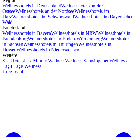
Region
Wellnesshotels in Deutschland
Wellnesshotels an der
Ostsee
Wellnesshotels an der Nordsee
Wellnesshotels im
Harz
Wellnesshotels im Schwarzwald
Wellnesshotels im Bayerischen
Wald
Bundesland
Wellnesshotels in Bayern
Wellnesshotels in NRW
Wellnesshotels in
Brandenburg
Wellnesshotels in Baden-Württemberg
Wellnesshotels
in Sachsen
Wellnesshotels in Thüringen
Wellnesshotels in
Hessen
Wellnesshotels in Niedersachsen
Weitere
Spa Hotels
Last Minute Wellness
Wellness Schnäppchen
Wellness
Tag
4 Tage Wellness
Kurzurlaub