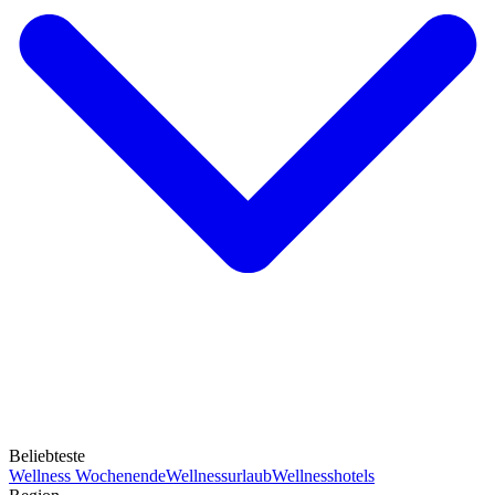
Beliebteste
Wellness Wochenende
Wellnessurlaub
Wellnesshotels