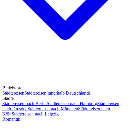
Beliebteste
Städtereisen
Städtereisen innerhalb Deutschlands
Städte
Städtereisen nach Berlin
Städtereisen nach Hamburg
Städtereisen
nach Dresden
Städtereisen nach München
Städtereisen nach
Köln
Städtereisen nach Leipzig
Romantik