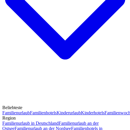
Beliebteste
Familienurlaub
Familienhotels
Kinderurlaub
Kinderhotels
Familienwoc
Region
Familienurlaub in Deutschland
Familienurlaub an der
Ostsee
Familienurlaub an der Nordsee
Familienhotels in