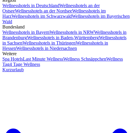
Region
Wellnesshotels in Deutschland
Wellnesshotels an der
Ostsee
Wellnesshotels an der Nordsee
Wellnesshotels im
Harz
Wellnesshotels im Schwarzwald
Wellnesshotels im Bayerischen
Wald
Bundesland
Wellnesshotels in Bayern
Wellnesshotels in NRW
Wellnesshotels in
Brandenburg
Wellnesshotels in Baden-Württemberg
Wellnesshotels
in Sachsen
Wellnesshotels in Thüringen
Wellnesshotels in
Hessen
Wellnesshotels in Niedersachsen
Weitere
Spa Hotels
Last Minute Wellness
Wellness Schnäppchen
Wellness
Tag
4 Tage Wellness
Kurzurlaub