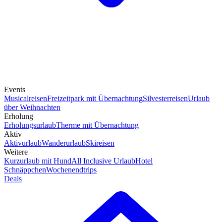
Events
Musicalreisen
Freizeitpark mit Übernachtung
Silvesterreisen
Urlaub
über Weihnachten
Erholung
Erholungsurlaub
Therme mit Übernachtung
Aktiv
Aktivurlaub
Wanderurlaub
Skireisen
Weitere
Kurzurlaub mit Hund
All Inclusive Urlaub
Hotel
Schnäppchen
Wochenendtrips
Deals