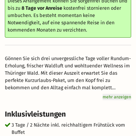
Dieses Arrangement können Sie sorgenfrei buchen und
bis zu
8 Tage vor Anreise
kostenfrei stornieren oder
umbuchen. Es besteht momentan keine
Notwendigkeit, auf eine spannende Reise in den
kommenden Monaten zu verzichten.
Gönnen Sie sich drei unvergessliche Tage voller Rundum-
Erholung, frischer Waldluft und wohltuender Wellness im
Thüringer Wald. Mit dieser Auszeit erwartet Sie das
perfekte Kurzurlaubs-Paket, um den Kopf frei zu
bekommen und den Alltag einfach mal komplett
auszusperren. Für tiefgehende Entspannung sorgt eine
mehr anzeigen
professionelle Schulter-Nacken-Massage, die verspannte
Muskeln lockert und für neue Energie sorgt. Dank des All-
Inklusivleistungen
Inclusive-Angebots genießen Sie von morgens bis abends
vollkommene Sorglosigkeit.
3 Tage / 2 Nächte inkl. reichhaltigem Frühstück vom
Buffet