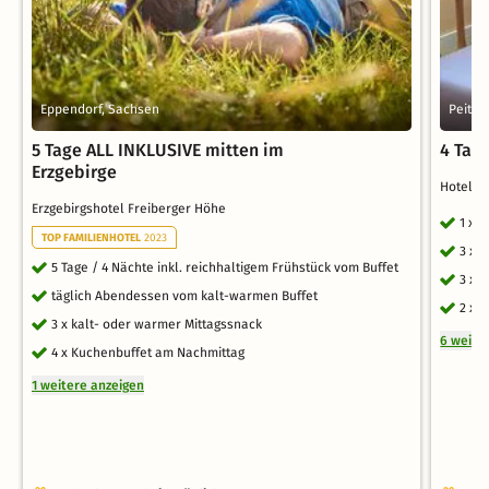
Eppendorf, Sachsen
Peitz,
5 Tage ALL INKLUSIVE mitten im
4 Tag
Erzgebirge
Hotel 
Erzgebirgshotel Freiberger Höhe
1 x 
TOP FAMILIENHOTEL
2023
3 x 
5 Tage / 4 Nächte inkl. reichhaltigem Frühstück vom Buffet
3 x 
täglich Abendessen vom kalt-warmen Buffet
2 x 
3 x kalt- oder warmer Mittagssnack
6 weite
4 x Kuchenbuffet am Nachmittag
1 weitere anzeigen