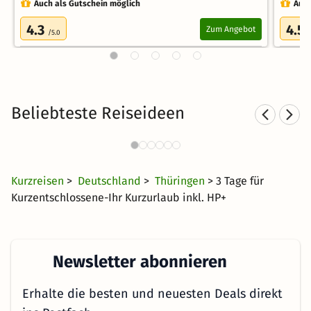
Auch als Gutschein möglich
Auch
4.3
4.5
Zum Angebot
/5.0
Beliebteste Reiseideen
Familienurlaub in
Fa
Ostdeutschland
18 €
3375 Angebote
ab
Kurzreisen
>
Deutschland
>
Thüringen
> 3 Tage für
Kurzentschlossene-Ihr Kurzurlaub inkl. HP+
Newsletter abonnieren
Erhalte die besten und neuesten Deals direkt