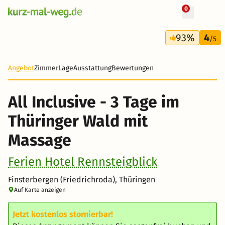
0
+ 40 Fotos
3 Tage
93%
4
165 €
/5
Angebot
Zimmer
Lage
Ausstattung
Bewertungen
All Inclusive - 3 Tage im
Thüringer Wald mit
Massage
Ferien Hotel Rennsteigblick
Finsterbergen (Friedrichroda), Thüringen
Auf Karte anzeigen
Jetzt kostenlos stornierbar!