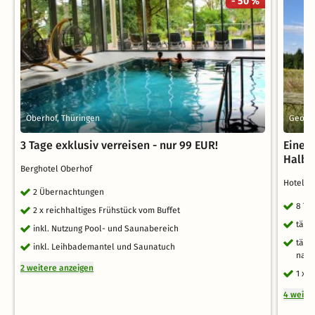
- 50 %
Oberhof, Thüringen
George
3 Tage exklusiv verreisen - nur 99 EUR!
Eine 
Halbp
Berghotel Oberhof
Hotel 
2 Übernachtungen
8 Ta
2 x reichhaltiges Frühstück vom Buffet
tägl
inkl. Nutzung Pool- und Saunabereich
tägl
inkl. Leihbademantel und Saunatuch
nach
2 weitere anzeigen
1 x 
4 weite