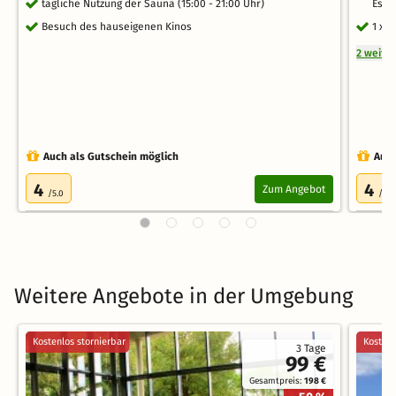
tägliche Nutzung der Sauna (15:00 - 21:00 Uhr)
Esse
Besuch des hauseigenen Kinos
1 x 
2 weite
Auch als Gutschein möglich
Auch
4
4
Zum Angebot
/5.0
/5.0
Weitere Angebote in der Umgebung
Kostenlos stornierbar
Kostenl
3 Tage
99 €
Gesamtpreis:
198 €