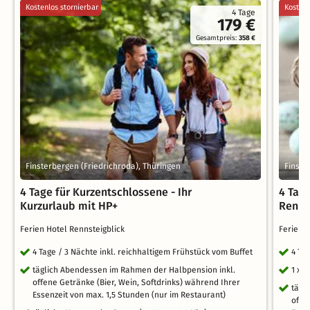
Kostenlos stornierbar
Kostenl
4 Tage
179 €
Gesamtpreis:
358 €
Finsterbergen (Friedrichroda), Thüringen
Finste
4 Tage für Kurzentschlossene - Ihr
4 Tag
Kurzurlaub mit HP+
Renns
Ferien Hotel Rennsteigblick
Ferien 
4 Tage / 3 Nächte inkl. reichhaltigem Frühstück vom Buffet
4 Ta
täglich Abendessen im Rahmen der Halbpension inkl.
1 x 
offene Getränke (Bier, Wein, Softdrinks) während Ihrer
tägl
Essenzeit von max. 1,5 Stunden (nur im Restaurant)
offe