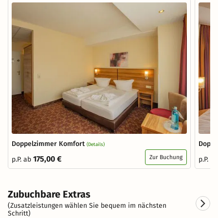
Doppelzimmer Komfort
Doppe
(Details)
Zur Buchung
175,00 €
p.P. ab
p.P. a
Zubuchbare Extras
(Zusatzleistungen wählen Sie bequem im nächsten
Schritt)