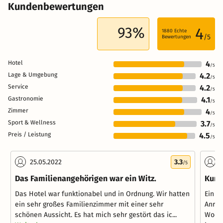
Kundenbewertungen
93%
4
1880
Echte
/5
Bewertungen
Hotel
4
/5
Lage & Umgebung
4.2
/5
Service
4.2
/5
Gastronomie
4.1
/5
Zimmer
4
/5
Sport & Wellness
3.7
/5
Preis / Leistung
4.5
/5
25.05.2022
3.3
0
/5
Das Familienangehörigen war ein Witz.
Kurz
Das Hotel war funktionabel und in Ordnung. Wir hatten
Ein r
ein sehr großes Familienzimmer mit einer sehr
Anrei
schönen Aussicht. Es hat mich sehr gestört das ic...
Woche