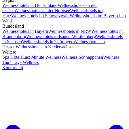
Region
Wellnesshotels in Deutschland
Wellnesshotels an der
Ostsee
Wellnesshotels an der Nordsee
Wellnesshotels im
Harz
Wellnesshotels im Schwarzwald
Wellnesshotels im Bayerischen
Wald
Bundesland
Wellnesshotels in Bayern
Wellnesshotels in NRW
Wellnesshotels in
Brandenburg
Wellnesshotels in Baden-Württemberg
Wellnesshotels
in Sachsen
Wellnesshotels in Thüringen
Wellnesshotels in
Hessen
Wellnesshotels in Niedersachsen
Weitere
Spa Hotels
Last Minute Wellness
Wellness Schnäppchen
Wellness
Tag
4 Tage Wellness
Kurzurlaub