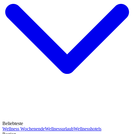
Beliebteste
Wellness Wochenende
Wellnessurlaub
Wellnesshotels