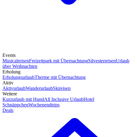
Events
Musicalreisen
Freizeitpark mit Übernachtung
Silvesterreisen
Urlaub
über Weihnachten
Erholung
Erholungsurlaub
Therme mit Übernachtung
Aktiv
Aktivurlaub
Wanderurlaub
Skireisen
Weitere
Kurzurlaub mit Hund
All Inclusive Urlaub
Hotel
Schnäppchen
Wochenendtrips
Deals