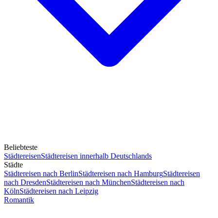
Beliebteste
Städtereisen
Städtereisen innerhalb Deutschlands
Städte
Städtereisen nach Berlin
Städtereisen nach Hamburg
Städtereisen
nach Dresden
Städtereisen nach München
Städtereisen nach
Köln
Städtereisen nach Leipzig
Romantik