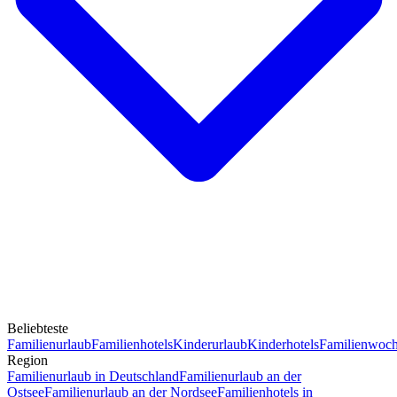
Beliebteste
Familienurlaub
Familienhotels
Kinderurlaub
Kinderhotels
Familienwoc
Region
Familienurlaub in Deutschland
Familienurlaub an der
Ostsee
Familienurlaub an der Nordsee
Familienhotels in