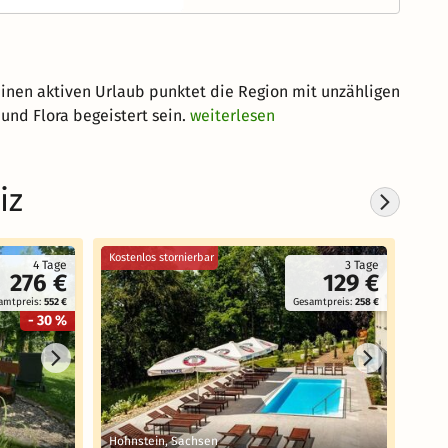
einen aktiven Urlaub punktet die Region mit unzähligen
nd Flora begeistert sein.
weiterlesen
iz
Kostenlos stornierbar
Koste
4 Tage
3 Tage
276 €
129 €
amtpreis:
552 €
Gesamtpreis:
258 €
- 30 %
Hohnstein, Sachsen
Gohr