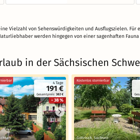
eine Vielzahl von Sehenswürdigkeiten und Ausflugszielen. Für 
aturliebhaber werden hingegen von einer sagenhaften Fauna u
rlaub in der Sächsischen Schwe
rnierbar
Kostenlos stornierbar
4 Tage
191 €
Gesamtpreis:
382 €
Ges
- 38 %
achsen
Gohrisch, Sachsen