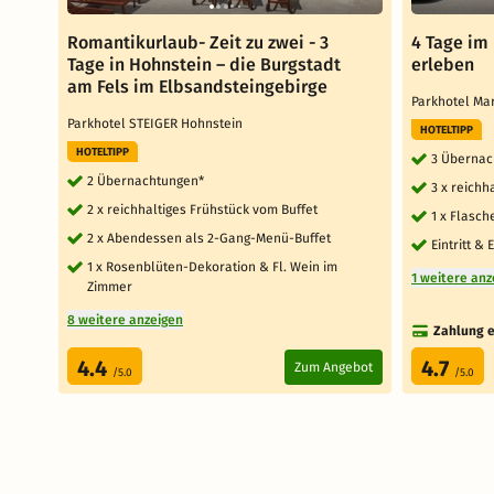
Romantikurlaub- Zeit zu zwei - 3
4 Tage im
Tage in Hohnstein – die Burgstadt
erleben
am Fels im Elbsandsteingebirge
Parkhotel M
Parkhotel STEIGER Hohnstein
HOTELTIPP
HOTELTIPP
3 Übernac
2 Übernachtungen*
3 x reichh
2 x reichhaltiges Frühstück vom Buffet
1 x Flasc
2 x Abendessen als 2-Gang-Menü-Buffet
Eintritt &
1 x Rosenblüten-Dekoration & Fl. Wein im
1 weitere anz
Zimmer
8 weitere anzeigen
Zahlung e
4.4
4.7
Zum Angebot
/5.0
/5.0