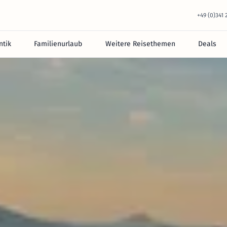
+49 (0)341
tik
Familienurlaub
Weitere Reisethemen
Deals