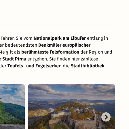
 Fahren Sie vom
Nationalpark am Elbufer
entlang in
s der bedeutendsten
Denkmäler europäischer
Sie gilt als
berühmteste Felsformation
der Region und
ie
Stadt Pirna
entgehen. Sie finden hier zahllose
 der
Teufels- und Engelserker
, die
Stadtbibliothek