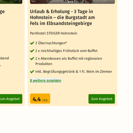
rge
Urlaub & Erholung - 3 Tage in
5 Ta
Hohnstein – die Burgstadt am
Halb
Fels im Elbsandsteingebirge
Parkh
Parkhotel STEIGER Hohnstein
4 
2 Übernachtungen*
4 x
2 x reichhaltiges Frühstück vom Buffet
4 
Abend
2 x Abendessen als Buffet mit regionalen
1 
Produkten
r
2 weit
inkl. Begrüßungsgetränk & 1 Fl. Wein im Zimmer
8 weitere anzeigen
Za
4.4
4.
Zum Angebot
Zum Angebot
/5.0