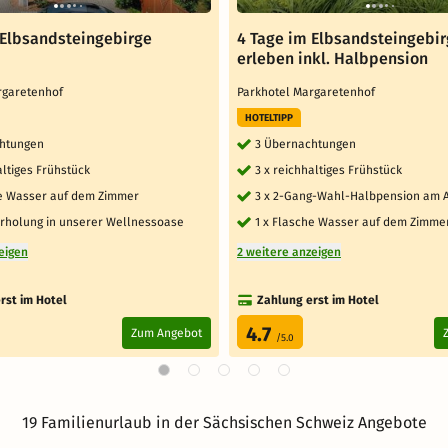
 Elbsandsteingebirge
4 Tage im Elbsandsteingebi
erleben inkl. Halbpension
argaretenhof
Parkhotel Margaretenhof
HOTELTIPP
htungen
3 Übernachtungen
altiges Frühstück
3 x reichhaltiges Frühstück
he Wasser auf dem Zimmer
3 x 2-Gang-Wahl-Halbpension am 
 Erholung in unserer Wellnessoase
1 x Flasche Wasser auf dem Zimme
eigen
2 weitere anzeigen
rst im Hotel
Zahlung erst im Hotel
4.7
Zum Angebot
/5.0
19 Familienurlaub in der Sächsischen Schweiz Angebote