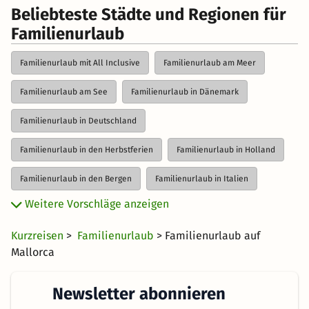
Beliebteste Städte und Regionen für
Familienurlaub
Familienurlaub mit All Inclusive
Familienurlaub am Meer
Familienurlaub am See
Familienurlaub in Dänemark
Familienurlaub in Deutschland
Familienurlaub in den Herbstferien
Familienurlaub in Holland
Familienurlaub in den Bergen
Familienurlaub in Italien
Weitere Vorschläge anzeigen
Familienurlaub mit Hund
Familienurlaub mit Kleinkind
Kurzreisen
>
Familienurlaub
> Familienurlaub auf
Familienurlaub in Österreich
Familienurlaub über Ostern
Mallorca
Familienurlaub in Polen
Familienurlaub im Salzburger Land
Newsletter abonnieren
Familienurlaub in der Schweiz
Familienurlaub an Silvester