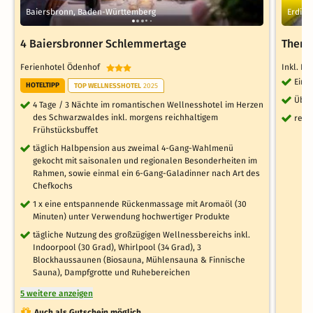
Baiersbronn, Baden-Württemberg
Erding
4 Baiersbronner Schlemmertage
Therm
Ferienhotel Ödenhof
Inkl. H
Eint
HOTELTIPP
TOP WELLNESSHOTEL
2025
Über
4 Tage / 3 Nächte im romantischen Wellnesshotel im Herzen
des Schwarzwaldes inkl. morgens reichhaltigem
reic
Frühstücksbuffet
täglich Halbpension aus zweimal 4-Gang-Wahlmenü
gekocht mit saisonalen und regionalen Besonderheiten im
Rahmen, sowie einmal ein 6-Gang-Galadinner nach Art des
Chefkochs
1 x eine entspannende Rückenmassage mit Aromaöl (30
Minuten) unter Verwendung hochwertiger Produkte
tägliche Nutzung des großzügigen Wellnessbereichs inkl.
Indoorpool (30 Grad), Whirlpool (34 Grad), 3
Blockhaussaunen (Biosauna, Mühlensauna & Finnische
Sauna), Dampfgrotte und Ruhebereichen
5 weitere anzeigen
Auch als Gutschein möglich