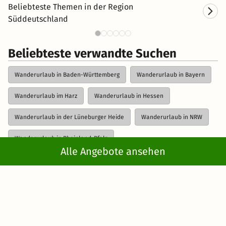
Beliebteste Themen in der Region
Süddeutschland
Kurzurlaub in Süddeutschland
Beliebteste verwandte Suchen
Wanderurlaub in Baden-Württemberg
Wanderurlaub in Bayern
Wanderurlaub im Harz
Wanderurlaub in Hessen
Wanderurlaub in der Lüneburger Heide
Wanderurlaub in NRW
Wanderurlaub in Rheinland-Pfalz
Alle Angebote ansehen
Wanderurlaub in der Sächsischen Schweiz
Weitere Vorschläge anzeigen
Wanderurlaub in Thüringen
Kurzreisen
>
Aktivurlaub
>
Wanderurlaub
>
Wanderurlaub in Deutschland
> Wanderurlaub in
Süddeutschland