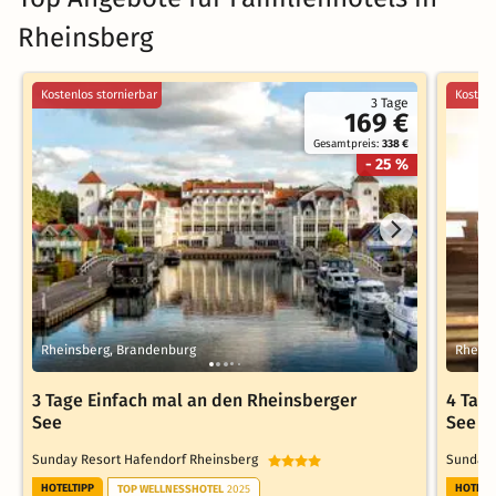
Rheinsberg
Kostenlos stornierbar
Kostenl
3 Tage
169 €
Gesamtpreis:
338 €
- 25 %
Rheinsberg, Brandenburg
Rheins
3 Tage Einfach mal an den Rheinsberger
4 Tag
See
See
Sunday Resort Hafendorf Rheinsberg
Sunday 
HOTELTIPP
HOTELT
TOP WELLNESSHOTEL
2025