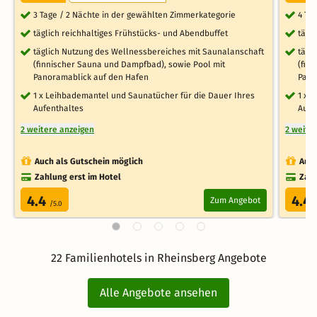
3 Tage / 2 Nächte in der gewählten Zimmerkategorie
4 Ta
täglich reichhaltiges Frühstücks- und Abendbuffet
tägl
täglich Nutzung des Wellnessbereiches mit Saunalanschaft
tägl
(finnischer Sauna und Dampfbad), sowie Pool mit
(fin
Panoramablick auf den Hafen
Pano
1 x Leihbademantel und Saunatücher für die Dauer Ihres
1 x 
Aufenthaltes
Aufe
2 weitere anzeigen
2 weite
Auch als Gutschein möglich
Auch
Zahlung erst im Hotel
Zahl
4.4
4.4
Zum Angebot
/5.0
22 Familienhotels in Rheinsberg Angebote
Alle Angebote ansehen