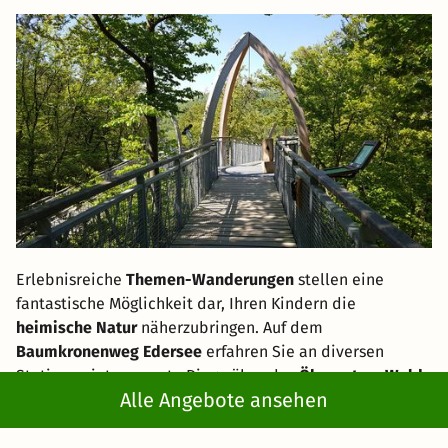
Erlebnisreiche
Themen-Wanderungen
stellen eine
fantastische Möglichkeit dar, Ihren Kindern die
heimische Natur
näherzubringen. Auf dem
Baumkronenweg Edersee
erfahren Sie an diversen
Stationen interessante Dinge über das
Ökosystem Wald
.
Alle Angebote ansehen
Der zugehörige kindgerechte
Eichhörnchen-Pfad
führt
Besucher vom Waldboden bis hinauf ins Blätterdach.
Auch auf
Eddies Edersee Erlebnistour
können Sie mit der