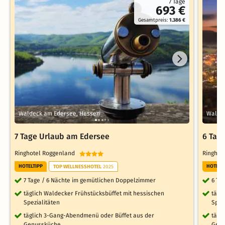
7 Tage
693 €
Gesamtpreis:
1.386 €
Waldeck am Edersee, Hessen
Walde
7 Tage Urlaub am Edersee
6 Tag
Ringhotel Roggenland
Ringho
HOTELTIPP
HOTELT
TOP WELLNESSHOTEL
2025
7 Tage / 6 Nächte im gemütlichen Doppelzimmer
6 Ta
täglich Waldecker Frühstücksbüffet mit hessischen
tägl
Spezialitäten
Spez
täglich 3-Gang-Abendmenü oder Büffet aus der
tägl
Genussküche
Gen