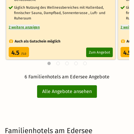
täglich Nutzung des Wellnessbereiches mit Hallenbad,
tägl
finnischer Sauna, Dampfbad, Sonnenterasse , Luft- und
finn
Ruheraum
Ruh
2 weitere anzeigen
2 weite
Auch als Gutschein möglich
Auch
4.5
4.5
Zum Angebot
/5.0
6 Familienhotels am Edersee Angebote
Alle Angebote ansehen
Familienhotels am Edersee