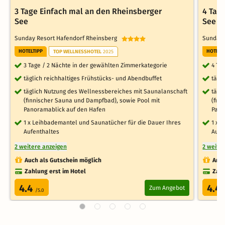
3 Tage Einfach mal an den Rheinsberger
4 Tag
See
See
Sunday Resort Hafendorf Rheinsberg
Sunday 
HOTELTIPP
HOTELT
TOP WELLNESSHOTEL
2025
3 Tage / 2 Nächte in der gewählten Zimmerkategorie
4 Ta
täglich reichhaltiges Frühstücks- und Abendbuffet
tägl
täglich Nutzung des Wellnessbereiches mit Saunalanschaft
tägl
(finnischer Sauna und Dampfbad), sowie Pool mit
(fin
Panoramablick auf den Hafen
Pano
1 x Leihbademantel und Saunatücher für die Dauer Ihres
1 x 
Aufenthaltes
Aufe
2 weitere anzeigen
2 weite
Auch als Gutschein möglich
Auch
Zahlung erst im Hotel
Zahl
4.4
4.4
Zum Angebot
/5.0