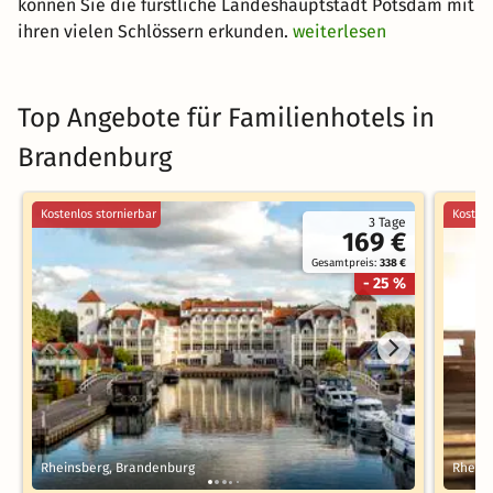
können Sie die fürstliche Landeshauptstadt Potsdam mit
ihren vielen Schlössern erkunden.
weiterlesen
Top Angebote für Familienhotels in
Brandenburg
Kostenlos stornierbar
Kostenl
3 Tage
169 €
Gesamtpreis:
338 €
- 25 %
Rheinsberg, Brandenburg
Rheins