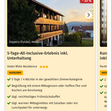
- 33 %
Dipperz (Fulda), Hessen
Bad Em
5-Tage-All-Inclusive-Erlebnis inkl.
Kurz 
Unterhaltung
inkl.
Hotel Rhön Residence
Parkhot
HOTELTIPP
HOTELT
5 Tage / 4 Nächte in der gewählten Zimmerkategorie
3 Ta
Begrüßung mit einem Mittagessen oder Kaffee/Tee und
tägl
Kuchen am Anreisetag
einm
tägl. reichhaltiges Frühstücksbuffet
Küch
Mont
tägl. warmer Mittagsimbiss mit Salatbar oder ein
Aben
Lunchpaket für unterwegs