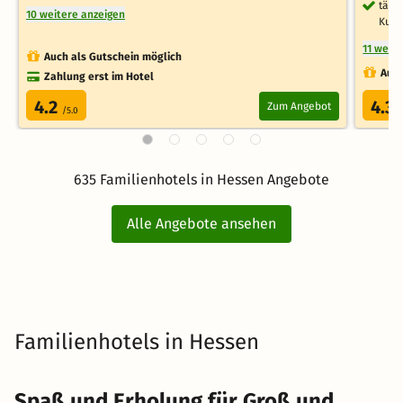
tägli
10 weitere anzeigen
Kurh
11 weit
Auch als Gutschein möglich
Auch
Zahlung erst im Hotel
4.2
4.3
Zum Angebot
/5.0
/
635 Familienhotels in Hessen Angebote
Alle Angebote ansehen
Familienhotels in Hessen
Spaß und Erholung für Groß und