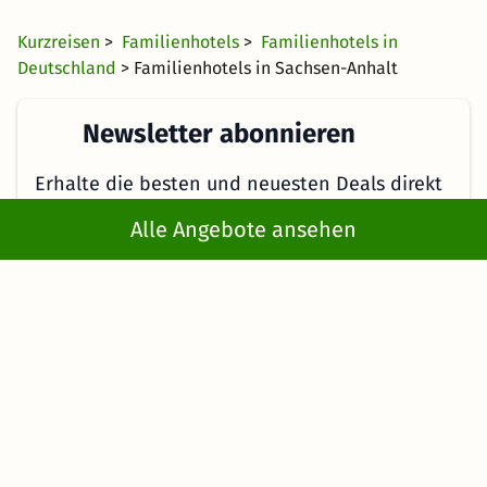
Kurzreisen
>
Familienhotels
>
Familienhotels in
Deutschland
> Familienhotels in Sachsen-Anhalt
Newsletter abonnieren
Erhalte die besten und neuesten Deals direkt
ins Postfach
Alle Angebote ansehen
Jetzt anmelden
Mit der Eingabe meiner E-Mail-Adresse bzw. durch Klick auf "Jetzt
anmelden" willige ich ein, regelmäßig E-Mails von KMW mit
Angeboten zu erhalten. Ich kann diese Einwilligung jederzeit
widerrufen. Es gelten die Hinweise in der
Datenschutzerklärung
.