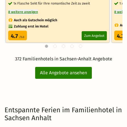
1x Flasche Sekt für Ihre romantische Zeit zu zweit
1 x 
8 weitere anzeigen
8 weite
Auch als Gutschein möglich
Auch
Zahlung erst im Hotel
4.7
4.3
Zum Angebot
/5.0
/
372 Familienhotels in Sachsen-Anhalt Angebote
Alle Angebote ansehen
Entspannte Ferien im Familienhotel in
Sachsen Anhalt