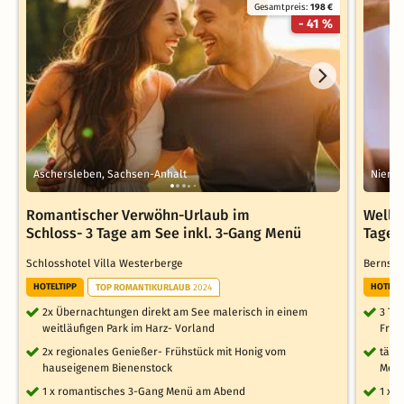
Gesamtpreis:
198 €
- 41 %
Aschersleben, Sachsen-Anhalt
Nienbu
Romantischer Verwöhn-Urlaub im
Welln
Schloss- 3 Tage am See inkl. 3-Gang Menü
Tage
Schlosshotel Villa Westerberge
Bernst
HOTELTIPP
HOTELT
TOP ROMANTIKURLAUB
2024
2x Übernachtungen direkt am See malerisch in einem
3 Tag
weitläufigen Park im Harz- Vorland
Früh
2x regionales Genießer- Frühstück mit Honig vom
tägl
hauseigenem Bienenstock
Men
1 x romantisches 3-Gang Menü am Abend
1 x 