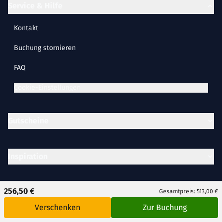
Service & Hilfe
Kontakt
Buchung stornieren
FAQ
Cookie-Einstellungen
Gutscheine
Inspiration
256,50 €
Partner
Gesamtpreis: 513,00 €
Verschenken
Zur Buchung