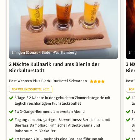
Ehingen (Donau), Baden-Württemberg
Ehing
2 Nächte Kulinarik rund ums Bier in der
3 Näch
Bierkulturstadt
Bierk
Best Western Plus BierKulturHotel Schwanen
Best We
TOP WELLNESSHOTEL
2025
TOP WE
3 Tage / 2 Nächte in der gebuchten Zimmerkategorie mit
4 Ta
täglich reichhaltigem Frühstücksbuffet
tägl
1 x 3-Gänge-Biermenü am zweiten Abend
1 x 
Zugang zum einzigartigen Bierwellness-Bereich u. a. mit
Zuga
Bierfass Dampfbad, Finnischer Altholz-Sauna und
Bier
Ruheraum im Bierkeller
Ruhe
1 x Brauer-ABC – mehr als eine Brauereiführung mit
1 x 