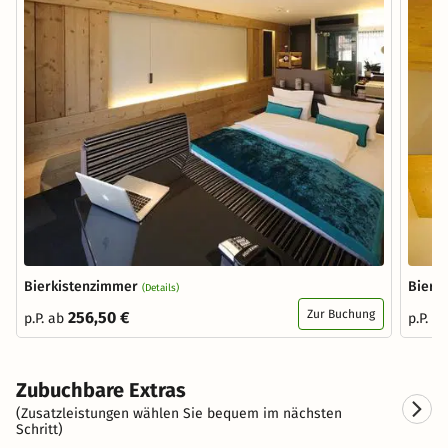
Bierkistenzimmer
Biers
(Details)
Zur Buchung
256,50 €
p.P. ab
p.P. a
Zubuchbare Extras
(Zusatzleistungen wählen Sie bequem im nächsten
Schritt)