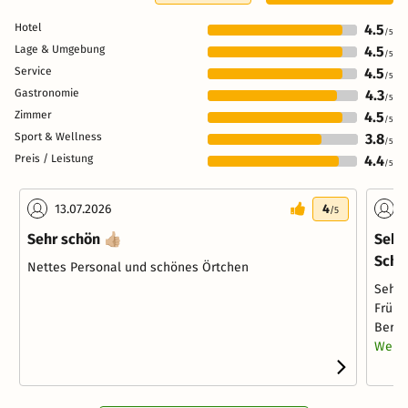
Hotel
4.5
/5
Lage & Umgebung
4.5
/5
Service
4.5
/5
Gastronomie
4.3
/5
Zimmer
4.5
/5
Sport & Wellness
3.8
/5
Preis / Leistung
4.4
/5
13.07.2026
4
3
/5
Sehr schön 👍🏼
Sehr
Sch
Nettes Personal und schönes Örtchen
Sehr 
Frühs
Berei
Weite