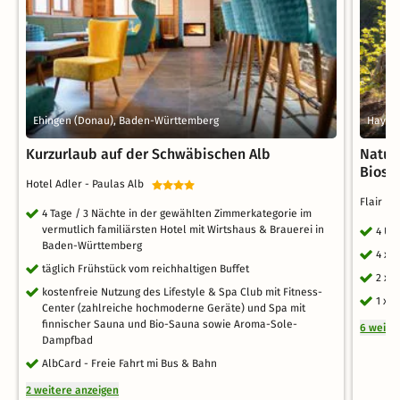
Ehingen (Donau), Baden-Württemberg
Hayin
Kurzurlaub auf der Schwäbischen Alb
Natur
Biosp
Hotel Adler - Paulas Alb
Flair H
4 Tage / 3 Nächte in der gewählten Zimmerkategorie im
vermutlich familiärsten Hotel mit Wirtshaus & Brauerei in
4 Üb
Baden-Württemberg
4 x 
täglich Frühstück vom reichhaltigen Buffet
2 x 
kostenfreie Nutzung des Lifestyle & Spa Club mit Fitness-
1 x 
Center (zahlreiche hochmoderne Geräte) und Spa mit
finnischer Sauna und Bio-Sauna sowie Aroma-Sole-
6 weite
Dampfbad
AlbCard - Freie Fahrt mi Bus & Bahn
2 weitere anzeigen