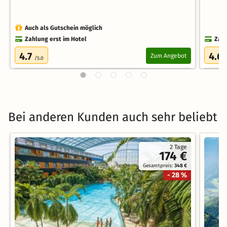
Auch als Gutschein möglich
Zahlung erst im Hotel
Zahl
4.7
4.6
Zum Angebot
/5.0
Bei anderen Kunden auch sehr beliebt
2 Tage
174 €
Gesamtpreis:
348 €
- 28 %