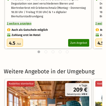
Degustation von zwei verschiedenen Bieren und
Degu
Biertreberbrot mit Griebenschmalz (Montag – Donnerstag
Bier
18:30 Uhr / Freitag 17:30 Uhr) & 1 x digitaler
18:30
Bierkulturstadtrundgang
Bier
2 weitere anzeigen
2 weite
Auch als Gutschein möglich
Auch
Zahlung erst im Hotel
Zahl
4.5
4.5
Zum Angebot
/5.0
Weitere Angebote in der Umgebung
Kostenlos stornierbar
Kostenl
4 Tage
209 €
Gesamtpreis:
418 €