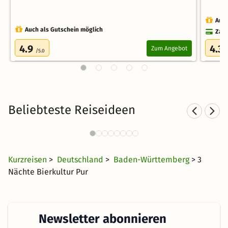
Auch
Auch als Gutschein möglich
Zahl
4.9
4.3
Zum Angebot
/5.0
/
Beliebteste Reiseideen
Wellnesshotels in
Süddeutschland
28 €
2693 Angebote
ab
Kurzreisen
>
Deutschland
>
Baden-Württemberg
> 3
Nächte Bierkultur Pur
Newsletter abonnieren