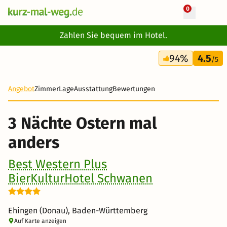
0
+ 36 Fotos
Zahlen Sie bequem im Hotel.
4 Tage
94%
4.5
257 €
/5
Angebot
Zimmer
Lage
Ausstattung
Bewertungen
3 Nächte Ostern mal
anders
Best Western Plus
BierKulturHotel Schwanen
Ehingen (Donau), Baden-Württemberg
Auf Karte anzeigen