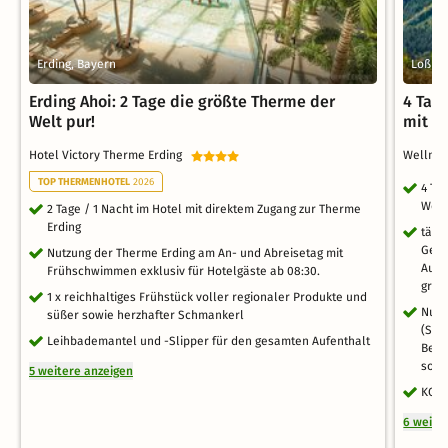
Erding, Bayern
Loßbu
Erding Ahoi: 2 Tage die größte Therme der
4 Tag
Welt pur!
mit H
Hotel Victory Therme Erding
Wellne
TOP THERMENHOTEL
2026
4 Ta
Well
2 Tage / 1 Nacht im Hotel mit direktem Zugang zur Therme
Erding
tägl
Getr
Nutzung der Therme Erding am An- und Abreisetag mit
Ausw
Frühschwimmen exklusiv für Hotelgäste ab 08:30.
groß
1 x reichhaltiges Frühstück voller regionaler Produkte und
Nutz
süßer sowie herzhafter Schmankerl
(Sch
Leihbademantel und -Slipper für den gesamten Aufenthalt
Bere
sowi
5 weitere anzeigen
KONU
6 weite