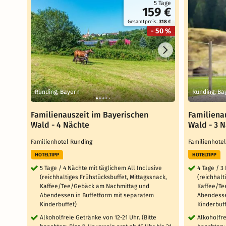
5 Tage
159 €
Gesamtpreis:
318 €
- 50 %
Runding, Bayern
Runding, Ba
Familienauszeit im Bayerischen
Familiena
Wald - 4 Nächte
Wald - 3 
Familienhotel Runding
Familienhote
HOTELTIPP
HOTELTIPP
5 Tage / 4 Nächte mit täglichem All Inclusive
4 Tage / 3
(reichhaltiges Frühstücksbuffet, Mittagssnack,
(reichhalt
Kaffee/Tee/Gebäck am Nachmittag und
Kaffee/Te
Abendessen in Buffetform mit separatem
Abendesse
Kinderbuffet)
Kinderbuff
Alkoholfreie Getränke von 12-21 Uhr. (Bitte
Alkoholfre