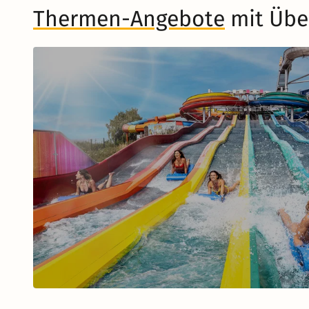
Thermen-Angebote
mit Übe
Musical in Berlin
Zum Musical