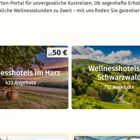
ten-Portal für unvergessliche Kurzreisen. Ob sagenhafte Erho
nliche Wellnessstunden zu Zweit – mit uns finden Sie garantie
50 €
ab
Wellnesshotels
esshotels im Harz
Schwarzwal
423 Angebote
752 Angebote