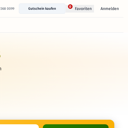
0
Anmelden
Favoriten
 2368 0099
Gutschein kaufen
s
h