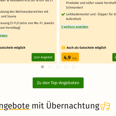
Bier & Hauswein erst ab 16 Uhr bis 21
Produkte und süßer sowie herzhaf
Schmankerl
Nutzung des Wellnessbereiches mit
Leihbademantel und -Slipper für 
 und Sauna
Aufenthalt
euung (3-11,9 Jahre von Mo.-Fr. jeweils
5 weitere anzeigen
 am Vormittag)
zeigen
Gutschein möglich
Auch als Gutschein möglich
4.9
Zum Angebot
/5.0
Zu den Top-Angeboten
angebote
mit Übernachtung