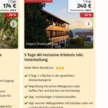
2 Tage
5 Tage
174 €
240 €
amtpreis:
348 €
Gesamtpreis:
480 €
- 28 %
- 33 %
Dipperz (Fulda), Hessen
Gäge
e
5-Tage-All-Inclusive-Erlebnis inkl.
3 Ta
Unterhaltung
Rich
Hotel Rhön Residence
Sunda
5 Tage / 4 Nächte in der gewählten
3 T
Zimmerkategorie
Zi
ktem Zugang
Begrüßung mit einem Mittagessen oder
täg
Kaffee/Tee und Kuchen am Anreisetag
 und
tä
usiv für
tägl. reichhaltiges Frühstücksbuffet
'W
Sa
tägl. warmer Mittagsimbiss mit Salatbar oder ein
Fi
regionaler
Lunchpaket für unterwegs