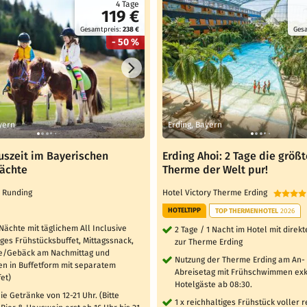
4 Tage
119 €
Gesamtpreis:
238 €
Ges
- 50 %
yern
Erding, Bayern
uszeit im Bayerischen
Erding Ahoi: 2 Tage die größt
Nächte
Therme der Welt pur!
l Runding
Hotel Victory Therme Erding
HOTELTIPP
TOP THERMENHOTEL
2026
 Nächte mit täglichem All Inclusive
2 Tage / 1 Nacht im Hotel mit dire
iges Frühstücksbuffet, Mittagssnack,
zur Therme Erding
e/Gebäck am Nachmittag und
Nutzung der Therme Erding am An-
n in Buffetform mit separatem
Abreisetag mit Frühschwimmen exkl
et)
Hotelgäste ab 08:30.
ie Getränke von 12-21 Uhr. (Bitte
1 x reichhaltiges Frühstück voller 