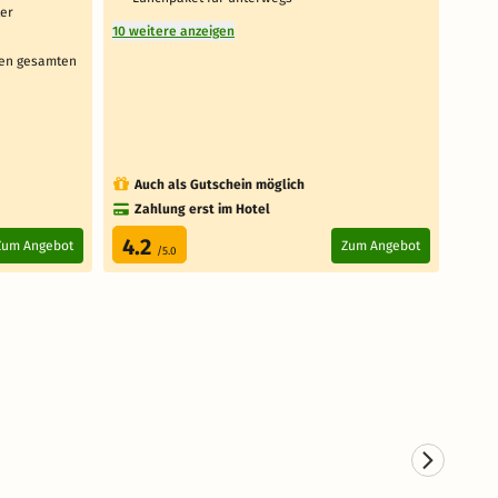
ter
Aus
10 weitere anzeigen
1 weit
den gesamten
Auch als Gutschein möglich
Au
Zahlung erst im Hotel
Za
4.2
3.
Zum Angebot
Zum Angebot
/5.0