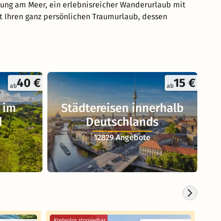
lung am Meer, ein erlebnisreicher Wanderurlaub mit
rt Ihren ganz persönlichen Traumurlaub, dessen
40 €
15 €
ab
ab
 im
Städtereisen innerhalb
d
Deutschlands
12829 Angebote
Kostenlos stornierbar
Koste