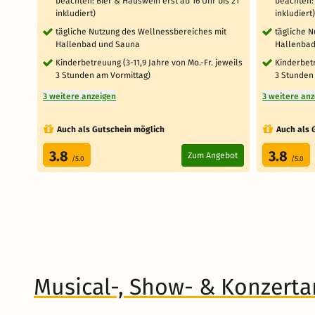
beachten: Bier & Hauswein erst ab 16 Uhr bis 21
beachten: 
inkludiert)
inkludiert)
tägliche Nutzung des Wellnessbereiches mit
tägliche 
Hallenbad und Sauna
Hallenbad
Kinderbetreuung (3-11,9 Jahre von Mo.-Fr. jeweils
Kinderbetr
3 Stunden am Vormittag)
3 Stunden
3 weitere anzeigen
3 weitere an
Auch als Gutschein möglich
Auch als 
3.8
3.8
Zum Angebot
/5.0
/5.0
Musical-, Show- & Konzert