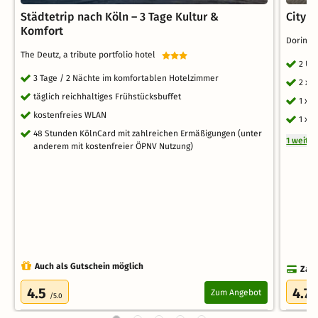
Städtetrip nach Köln – 3 Tage Kultur &
City T
Komfort
Dorint 
The Deutz, a tribute portfolio hotel
2 Üb
3 Tage / 2 Nächte im komfortablen Hotelzimmer
2 x 
täglich reichhaltiges Frühstücksbuffet
1 x 
kostenfreies WLAN
1 x 
48 Stunden KölnCard mit zahlreichen Ermäßigungen (unter
1 weite
anderem mit kostenfreier ÖPNV Nutzung)
Auch als Gutschein möglich
Zahl
4.5
4.7
Zum Angebot
/5.0
/