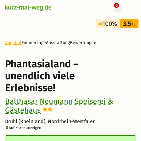
0
+ 22 Fotos
3 Tage
100%
3.5
236 €
/5
Angebot
Zimmer
Lage
Ausstattung
Bewertungen
Phantasialand –
unendlich viele
Erlebnisse!
Balthasar Neumann Speiserei &
Gästehaus
Brühl (Rheinland), Nordrhein-Westfalen
Auf Karte anzeigen