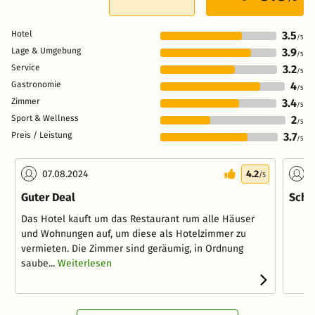
Hotel
3.5
/5
Lage & Umgebung
3.9
/5
Service
3.2
/5
Gastronomie
4
/5
Zimmer
3.4
/5
Sport & Wellness
2
/5
Preis / Leistung
3.7
/5
07.08.2024
4.2
2
/5
Guter Deal
Scha
Das Hotel kauft um das Restaurant rum alle Häuser
und Wohnungen auf, um diese als Hotelzimmer zu
vermieten. Die Zimmer sind geräumig, in Ordnung
saube...
Weiterlesen