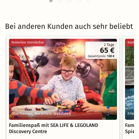
Bei anderen Kunden auch sehr beliebt
Kostenlos stornierbar
Kostenl
2 Tage
65 €
Gesamtpreis:
130 €
Oberhausen, Nordrhein-Westfalen
Friedr
Familienspaß mit SEA LIFE & LEGOLAND
Famil
Discovery Centre
Spiel