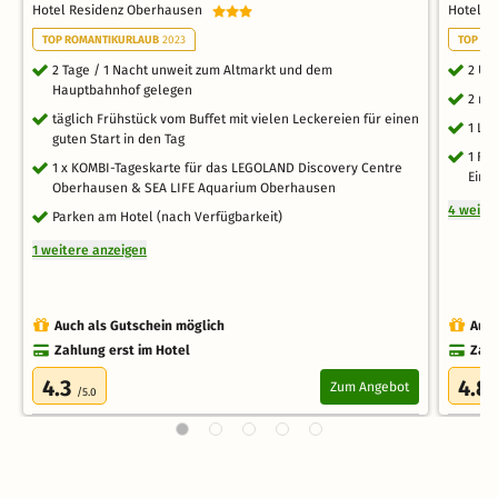
Hotel Residenz Oberhausen
Hotel C
TOP ROMANTIKURLAUB
2023
TOP FA
2 Tage / 1 Nacht unweit zum Altmarkt und dem
2 Üb
Hauptbahnhof gelegen
2 re
täglich Frühstück vom Buffet mit vielen Leckereien für einen
1 Lo
guten Start in den Tag
1 Fl
1 x KOMBI-Tageskarte für das LEGOLAND Discovery Centre
Eintr
Oberhausen & SEA LIFE Aquarium Oberhausen
4 weite
Parken am Hotel (nach Verfügbarkeit)
1 weitere anzeigen
Auch als Gutschein möglich
Auch
Zahlung erst im Hotel
Zahl
4.3
4.8
Zum Angebot
/5.0