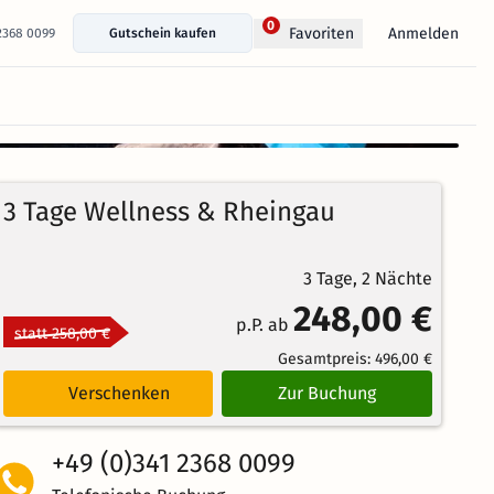
0
Anmelden
Favoriten
 2368 0099
Gutschein kaufen
+ 34 Fotos anzeigen
94%
4.2
108
Echte
/5
3 Tage Wellness & Rheingau
Bewertungen
Weiterempfehlung
Großartig
3 Tage, 2 Nächte
248,00 €
p.P. ab
statt 258,00 €
Gesamtpreis:
496,00 €
Verschenken
Zur Buchung
+49 (0)341 2368 0099