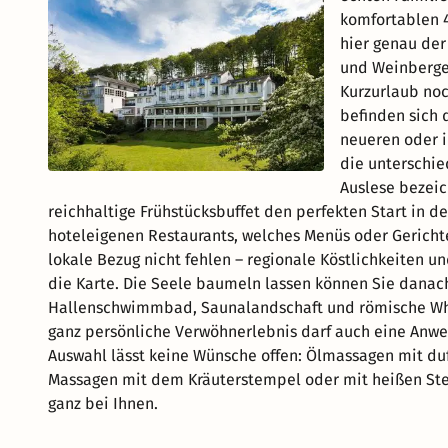
komfortablen 4
hier genau der
und Weinberge.
Kurzurlaub no
befinden sich 
neueren oder 
die unterschie
Auslese bezeic
reichhaltige Frühstücksbuffet den perfekten Start in d
hoteleigenen Restaurants, welches Menüs oder Gerichte 
lokale Bezug nicht fehlen – regionale Köstlichkeiten
die Karte. Die Seele baumeln lassen können Sie danach
Hallenschwimmbad, Saunalandschaft und römische Whi
ganz persönliche Verwöhnerlebnis darf auch eine Anwe
Auswahl lässt keine Wünsche offen: Ölmassagen mit d
Massagen mit dem Kräuterstempel oder mit heißen Ste
ganz bei Ihnen.