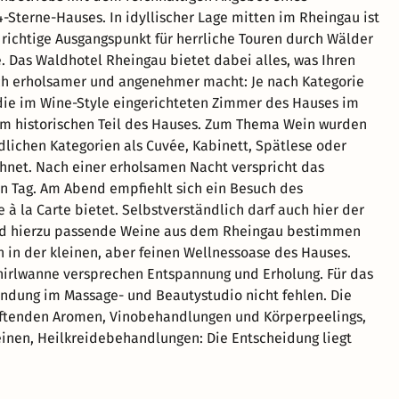
-Sterne-Hauses. In idyllischer Lage mitten im Rheingau ist
 richtige Ausgangspunkt für herrliche Touren durch Wälder
 Das Waldhotel Rheingau bietet dabei alles, was Ihren
ch erholsamer und angenehmer macht: Je nach Kategorie
die im Wine-Style eingerichteten Zimmer des Hauses im
im historischen Teil des Hauses. Zum Thema Wein wurden
dlichen Kategorien als Cuvée, Kabinett, Spätlese oder
hnet. Nach einer erholsamen Nacht verspricht das
en Tag. Am Abend empfiehlt sich ein Besuch des
à la Carte bietet. Selbstverständlich darf auch hier der
 und hierzu passende Weine aus dem Rheingau bestimmen
 in der kleinen, aber feinen Wellnessoase des Hauses.
rlwanne versprechen Entspannung und Erholung. Für das
ndung im Massage- und Beautystudio nicht fehlen. Die
uftenden Aromen, Vinobehandlungen und Körperpeelings,
inen, Heilkreidebehandlungen: Die Entscheidung liegt