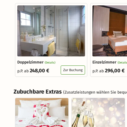
Doppelzimmer
Einzelzimmer
(Details)
(Details
248,00 €
296,00 €
Zur Buchung
p.P. ab
p.P. ab
Zubuchbare Extras
(Zusatzleistungen wählen Sie bequ