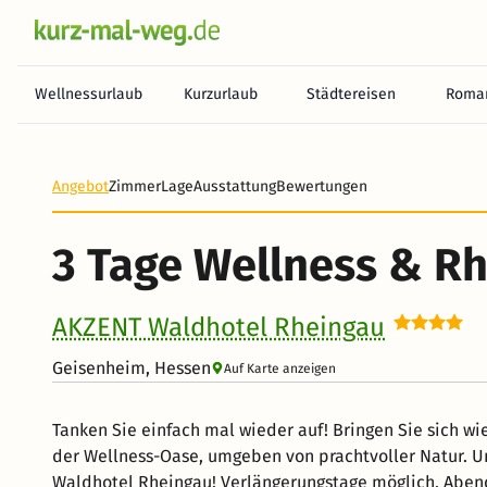
Wellnessurlaub
Kurzurlaub
Städtereisen
Roman
Heute noch keine Zahlung erforderlich! Zahlen Sie b
Angebot
Zimmer
Lage
Ausstattung
Bewertungen
3 Tage Wellness & R
AKZENT Waldhotel Rheingau
Geisenheim, Hessen
Auf Karte anzeigen
Tanken Sie einfach mal wieder auf! Bringen Sie sich wie
der Wellness-Oase, umgeben von prachtvoller Natur.
Waldhotel Rheingau! Verlängerungstage möglich. Aben