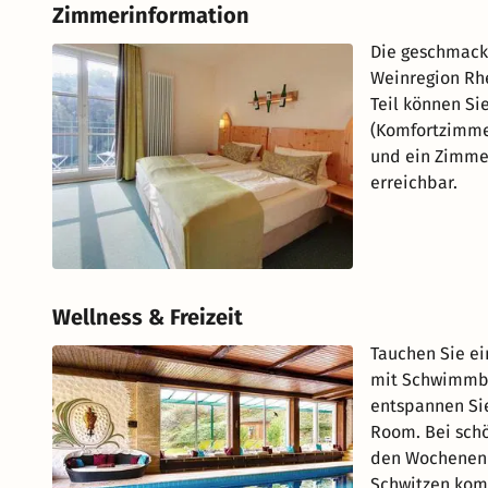
Zimmerinformation
Die geschmackv
Weinregion Rh
Teil können Si
(Komfortzimmer
und ein Zimmer
erreichbar.
Wellness & Freizeit
Tauchen Sie e
mit Schwimmba
entspannen Sie
Room. Bei schö
den Wochenend
Schwitzen kom