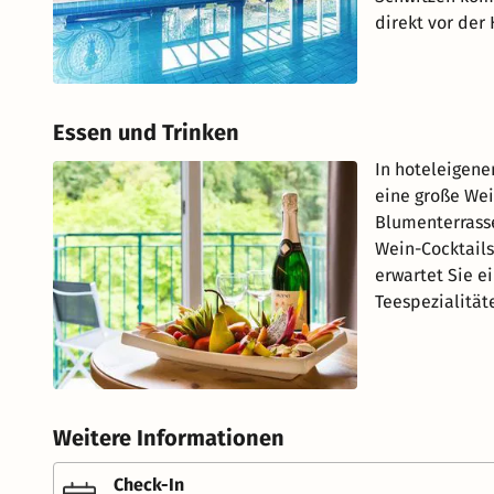
direkt vor der 
Essen und Trinken
In hoteleigene
eine große Wei
Blumenterrasse 
Wein-Cocktails
erwartet Sie ei
Teespezialität
Weitere Informationen
Check-In