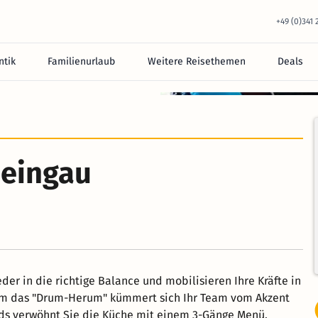
+49 (0)341
tik
Familienurlaub
Weitere Reisethemen
Deals
equem im Hotel.
heingau
der in die richtige Balance und mobilisieren Ihre Kräfte in
 Um das "Drum-Herum" kümmert sich Ihr Team vom Akzent
ds verwöhnt Sie die Küche mit einem 3-Gänge Menü.