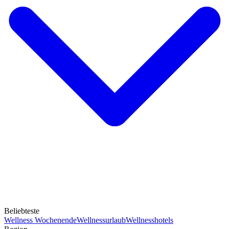
Beliebteste
Wellness Wochenende
Wellnessurlaub
Wellnesshotels