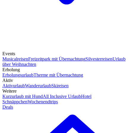
Events
Musicalreisen
Freizeitpark mit Übernachtung
Silvesterreisen
Urlaub
über Weihnachten
Erholung
Erholungsurlaub
Therme mit Übernachtung
Aktiv
Aktivurlaub
Wanderurlaub
Skireisen
Weitere
Kurzurlaub mit Hund
All Inclusive Urlaub
Hotel
Schnäppchen
Wochenendtrips
Deals