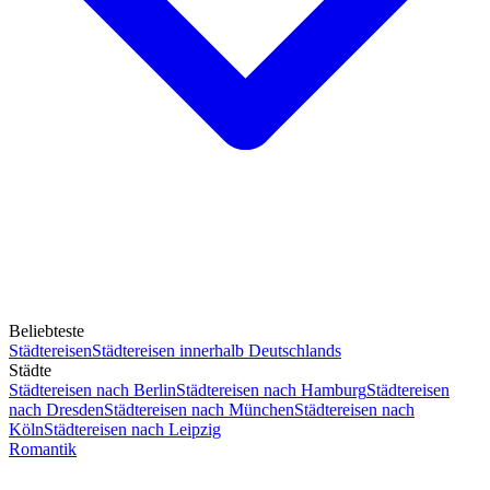
Beliebteste
Städtereisen
Städtereisen innerhalb Deutschlands
Städte
Städtereisen nach Berlin
Städtereisen nach Hamburg
Städtereisen
nach Dresden
Städtereisen nach München
Städtereisen nach
Köln
Städtereisen nach Leipzig
Romantik