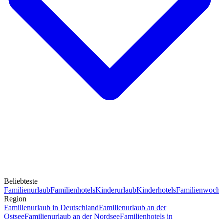
Beliebteste
Familienurlaub
Familienhotels
Kinderurlaub
Kinderhotels
Familienwoc
Region
Familienurlaub in Deutschland
Familienurlaub an der
Ostsee
Familienurlaub an der Nordsee
Familienhotels in