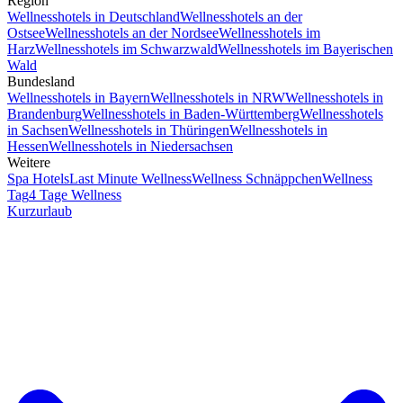
Region
Wellnesshotels in Deutschland
Wellnesshotels an der
Ostsee
Wellnesshotels an der Nordsee
Wellnesshotels im
Harz
Wellnesshotels im Schwarzwald
Wellnesshotels im Bayerischen
Wald
Bundesland
Wellnesshotels in Bayern
Wellnesshotels in NRW
Wellnesshotels in
Brandenburg
Wellnesshotels in Baden-Württemberg
Wellnesshotels
in Sachsen
Wellnesshotels in Thüringen
Wellnesshotels in
Hessen
Wellnesshotels in Niedersachsen
Weitere
Spa Hotels
Last Minute Wellness
Wellness Schnäppchen
Wellness
Tag
4 Tage Wellness
Kurzurlaub