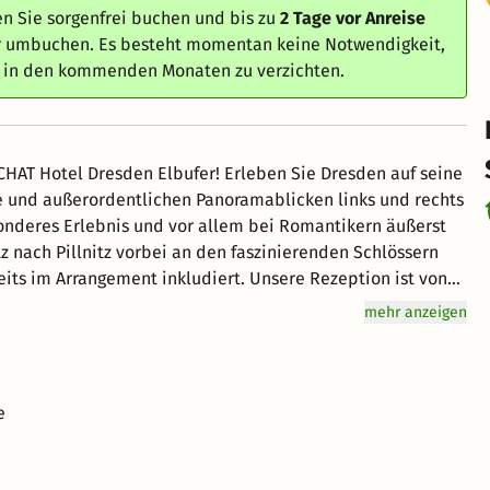
n Sie sorgenfrei buchen und bis zu
2 Tage vor Anreise
er umbuchen. Es besteht momentan keine Notwendigkeit,
e in den kommenden Monaten zu verzichten.
CHAT Hotel Dresden Elbufer! Erleben Sie Dresden auf seine
lbe und außerordentlichen Panoramablicken links und rechts
esonderes Erlebnis und vor allem bei Romantikern äußerst
tz nach Pillnitz vorbei an den faszinierenden Schlössern
ent inkludiert. Unsere Rezeption ist von
tere Anreise, so ermöglichen wir Ihnen dies gerne nach
mehr anzeigen
 notwendigen Informationen mit Ihnen zu teilen, nehmen
oder dresden-premium@achat-hotels.com Kontakt mit uns
e