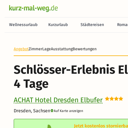
Wellnessurlaub
Kurzurlaub
Städtereisen
Roman
Angebot
Zimmer
Lage
Ausstattung
Bewertungen
Schlösser-Erlebnis E
4 Tage
ACHAT Hotel Dresden Elbufer
Dresden, Sachsen
Auf Karte anzeigen
Jetzt kostenlos stornierba