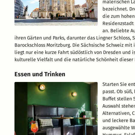
malerischen La
bezeichnet. Dr
die zum hohen 
Residenzstadt 
an. Beliebte A
ihren Gärten und Parks, darunter das Lingner Schloss, 
Barockschloss Moritzburg. Die Sächsische Schweiz mit 
liegt nur eine kurze Fahrt südöstlich von Dresden und i
kulturelle Vielfalt und die natürliche Schönheit diese
Essen und Trinken
Starten Sie en
passt. Ob süß,
Buffet stellen 
Auswahl stehen
Alternativen, 
und leckere B
ausgewählte Wu
Hummus, Falafe