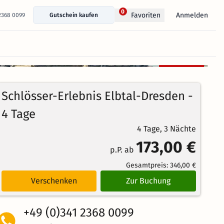
0
Anmelden
Favoriten
 2368 0099
Gutschein kaufen
+ 22 Fotos anzeigen
Kostenlos
96%
stornierbar
4.2
546
Echte
/5
Schlösser-Erlebnis Elbtal-Dresden -
Bewertungen
Weiterempfehlung
Großartig
4 Tage
4 Tage, 3 Nächte
173,00 €
p.P. ab
Gesamtpreis:
346,00 €
Verschenken
Zur Buchung
+49 (0)341 2368 0099