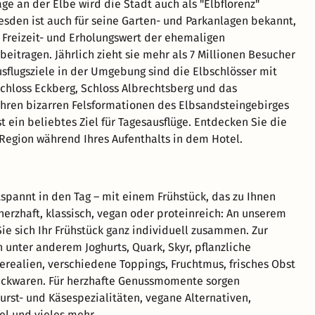
ge an der Elbe wird die Stadt auch als "Elbflorenz"
esden ist auch für seine Garten- und Parkanlagen bekannt,
Freizeit- und Erholungswert der ehemaligen
beitragen. Jährlich zieht sie mehr als 7 Millionen Besucher
usflugsziele in der Umgebung sind die Elbschlösser mit
Schloss Eckberg, Schloss Albrechtsberg und das
ihren bizarren Felsformationen des Elbsandsteingebirges
st ein beliebtes Ziel für Tagesausflüge. Entdecken Sie die
r Region während Ihres Aufenthalts in dem Hotel.
tspannt in den Tag – mit einem Frühstück, das zu Ihnen
 herzhaft, klassisch, vegan oder proteinreich: An unserem
Sie sich Ihr Frühstück ganz individuell zusammen. Zur
 unter anderem Joghurts, Quark, Skyr, pflanzliche
Cerealien, verschiedene Toppings, Fruchtmus, frisches Obst
ackwaren. Für herzhafte Genussmomente sorgen
rst- und Käsespezialitäten, vegane Alternativen,
l und vieles mehr.