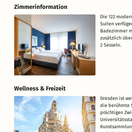
Zimmerinformation
Die 122 modern
Suiten verfügen
Badezimmer mi
zusätzlich übe
2 Sesseln.
Wellness & Freizeit
Dresden ist wel
die berühmte 
prächtigen Zwi
Universitätsst
Kunstsammlung