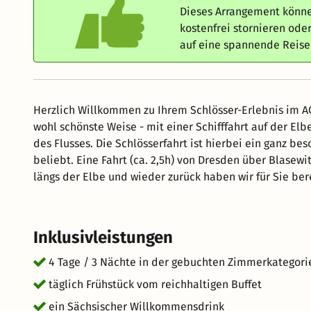
Dieses Arrangement könne
kostenfrei stornieren od
auf eine spannende Reis
Herzlich Willkommen zu Ihrem Schlösser-Erlebnis im A
wohl schönste Weise - mit einer Schifffahrt auf der E
des Flusses. Die Schlösserfahrt ist hierbei ein ganz b
beliebt. Eine Fahrt (ca. 2,5h) von Dresden über Blasewi
längs der Elbe und wieder zurück haben wir für Sie bereits im Arrangem
06:00 Uhr bis 22:30 Uhr besetzt. Wünschen Sie eine spä
vorangegangener Anmeldung und Zahlung. Um die dazu
Sie bitte bis spätestens 22:00 Uhr unter 0351 25620 
Inklusivleistungen
auf.
4 Tage / 3 Nächte in der gebuchten Zimmerkategori
täglich Frühstück vom reichhaltigen Buffet
ein Sächsischer Willkommensdrink