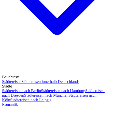
Beliebteste
Städtereisen
Städtereisen innerhalb Deutschlands
Städte
Städtereisen nach Berlin
Städtereisen nach Hamburg
Städtereisen
nach Dresden
Städtereisen nach München
Städtereisen nach
Köln
Städtereisen nach Leipzig
Romantik