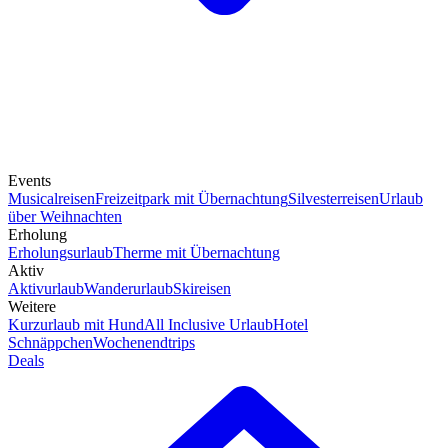
Events
Musicalreisen
Freizeitpark mit Übernachtung
Silvesterreisen
Urlaub
über Weihnachten
Erholung
Erholungsurlaub
Therme mit Übernachtung
Aktiv
Aktivurlaub
Wanderurlaub
Skireisen
Weitere
Kurzurlaub mit Hund
All Inclusive Urlaub
Hotel
Schnäppchen
Wochenendtrips
Deals