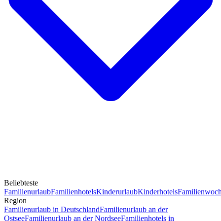
Beliebteste
Familienurlaub
Familienhotels
Kinderurlaub
Kinderhotels
Familienwoc
Region
Familienurlaub in Deutschland
Familienurlaub an der
Ostsee
Familienurlaub an der Nordsee
Familienhotels in