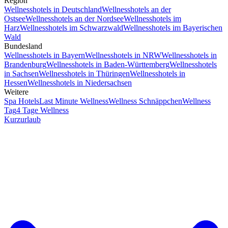
Region
Wellnesshotels in Deutschland
Wellnesshotels an der
Ostsee
Wellnesshotels an der Nordsee
Wellnesshotels im
Harz
Wellnesshotels im Schwarzwald
Wellnesshotels im Bayerischen
Wald
Bundesland
Wellnesshotels in Bayern
Wellnesshotels in NRW
Wellnesshotels in
Brandenburg
Wellnesshotels in Baden-Württemberg
Wellnesshotels
in Sachsen
Wellnesshotels in Thüringen
Wellnesshotels in
Hessen
Wellnesshotels in Niedersachsen
Weitere
Spa Hotels
Last Minute Wellness
Wellness Schnäppchen
Wellness
Tag
4 Tage Wellness
Kurzurlaub