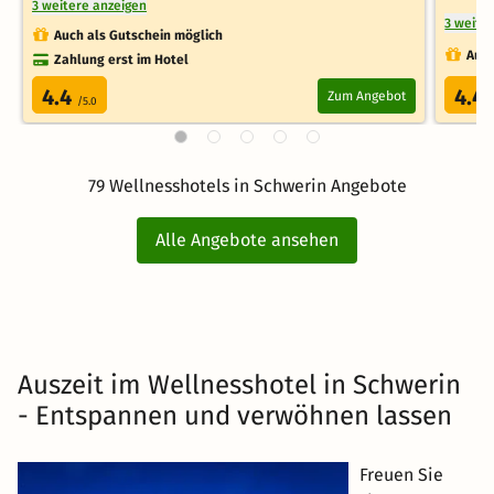
3 weitere anzeigen
3 weite
Auch als Gutschein möglich
Auch
Zahlung erst im Hotel
4.4
4.4
Zum Angebot
/5.0
79 Wellnesshotels in Schwerin Angebote
Alle Angebote ansehen
Auszeit im Wellnesshotel in Schwerin
- Entspannen und verwöhnen lassen
Freuen Sie