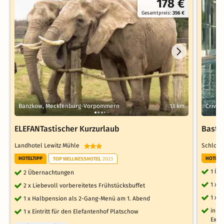
178 €
Gesamtpreis:
356 €
Banzkow, Mecklenburg-Vorpommern
13 km
Crivit
ELEFANTastischer Kurzurlaub
Basth
Landhotel Lewitz Mühle
Schloss
HOTELTIPP
HOTELT
TOP WELLNESSHOTEL
2023
1 Üb
2 Übernachtungen
1 x 
2 x Liebevoll vorbereitetes Frühstücksbuffet
1 x 
1 x Halbpension als 2-Gang-Menü am 1. Abend
inkl
1 x Eintritt für den Elefantenhof Platschow
Extr