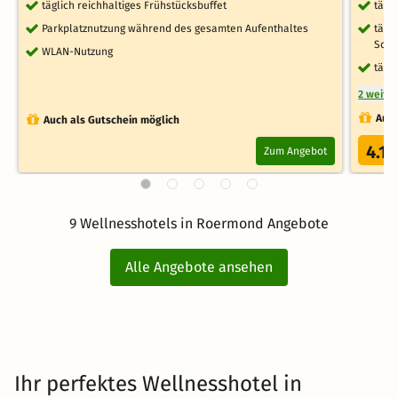
täglich reichhaltiges Frühstücksbuffet
tägl
Parkplatznutzung während des gesamten Aufenthaltes
tägl
Schw
WLAN-Nutzung
tägl
2 weite
Auch
Auch als Gutschein möglich
4.1
Zum Angebot
/
9 Wellnesshotels in Roermond Angebote
Alle Angebote ansehen
Ihr perfektes Wellnesshotel in