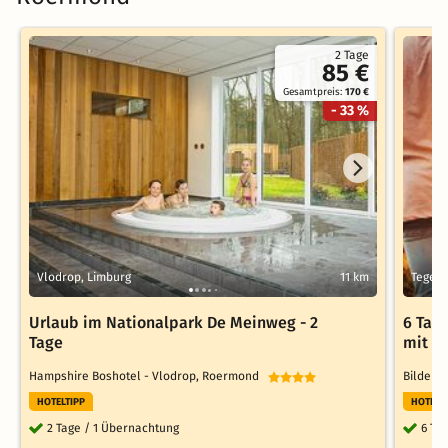
2 Tage
85 €
Gesamtpreis:
170 €
- 33 %
Vlodrop, Limburg
11 km
Tegele
Urlaub im Nationalpark De Meinweg - 2
6 Tag
Tage
mit F
Hampshire Boshotel - Vlodrop, Roermond
Bilderb
HOTELTIPP
HOTELT
2 Tage / 1 Übernachtung
6 Ta