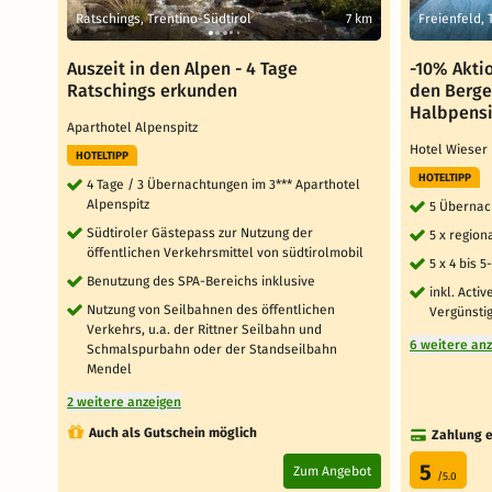
Ratschings, Trentino-Südtirol
7 km
Freienfeld, 
Auszeit in den Alpen - 4 Tage
-10% Akti
Ratschings erkunden
den Bergen
Halbpensi
Aparthotel Alpenspitz
Hotel Wiese
HOTELTIPP
HOTELTIPP
4 Tage / 3 Übernachtungen im 3*** Aparthotel
Alpenspitz
5 Übernac
Südtiroler Gästepass zur Nutzung der
5 x region
öffentlichen Verkehrsmittel von südtirolmobil
5 x 4 bis
Benutzung des SPA-Bereichs inklusive
inkl. Acti
Nutzung von Seilbahnen des öffentlichen
Vergünsti
Verkehrs, u.a. der Rittner Seilbahn und
6 weitere an
Schmalspurbahn oder der Standseilbahn
Mendel
2 weitere anzeigen
Auch als Gutschein möglich
Zahlung e
5
Zum Angebot
/5.0