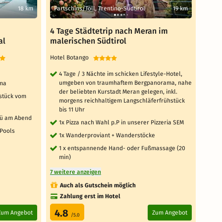
18 km
Partschins/Töll, Trentino-Südtirol
19 km
Part
4 Tage Städtetrip nach Meran im
6 Ta
al
malerischen Südtirol
male
Hotel Botango
Hotel
4 Tage / 3 Nächte im schicken Lifestyle-Hotel,
6 T
umgeben von traumhaftem Bergpanorama, nahe
um
ama
der beliebten Kurstadt Meran gelegen, inkl.
der
hstück vom
morgens reichhaltigem Langschläferfrühstück
mo
bis 11 Uhr
bis
nü am Abend
1x Pizza nach Wahl p.P in unserer Pizzeria SEM
1x 
 Pools
1x Wanderproviant + Wanderstöcke
1x
1 x entspannende Hand- oder Fußmassage (20
1 
min)
mi
7 weitere anzeigen
7 weit
Auch als Gutschein möglich
Au
Zahlung erst im Hotel
Za
4.8
4.
Zum Angebot
Zum Angebot
/5.0