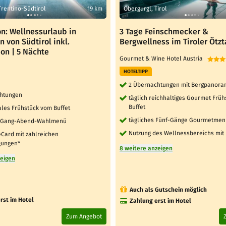
Trentino-Südtirol
19 km
Obergurgl, Tirol
on: Wellnessurlaub in
3 Tage Feinschmecker &
 von Südtirol inkl.
Bergwellness im Tiroler Ötzt
on | 5 Nächte
Gourmet & Wine Hotel Austria
r
HOTELTIPP
2 Übernachtungen mit Bergpanor
htungen
täglich reichhaltiges Gourmet Frü
Buffet
ales Frühstück vom Buffet
tägliches Fünf-Gänge Gourmetme
 5-Gang-Abend-Wahlmenü
Nutzung des Wellnessbereichs mit
veCard mit zahlreichen
gungen*
8 weitere anzeigen
zeigen
Auch als Gutschein möglich
rst im Hotel
Zahlung erst im Hotel
Zum Angebot