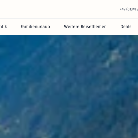
+49 (0)341
tik
Familienurlaub
Weitere Reisethemen
Deals