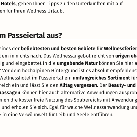
 Hotels
, geben Ihnen Tipps zu den Unterkünften mit auf
n für Ihren Wellness Urlaub.
m Passeiertal aus?
eines der
beliebtesten und besten Gebiete
für
Wellnessferie
t dem in nichts nach. Das Wellnessangebot reicht von
urigen eh
ig und eingebettet in die
umgebende Natur
können Sie hier 
? Vor dem hochalpinen Hintergrund ist es absolut empfehlens
Wellnesshotel im Passeiertal ein
umfangreiches Sortiment
für
ich ein und lässt Sie den
Alltag vergessen
. Der
Beauty- und
massagen
können hier auch alternative Anwendungen ausprobi
denen die kostenfreie Nutzung des Spabereichs mit Anwendunge
a
und erholen Sie sich. Egal für welche Wellnessanwendung und
e in eine Verwöhnwelt für Leib und Seele entführen.