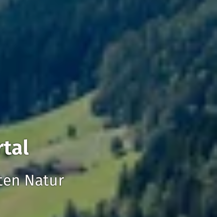
rtal
ten Natur