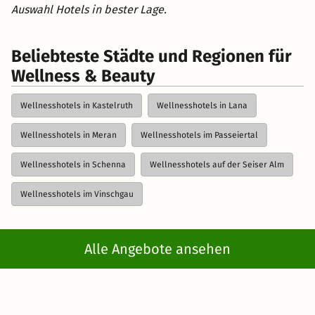
Auswahl Hotels in bester Lage.
Beliebteste Städte und Regionen für
Wellness & Beauty
Wellnesshotels in Kastelruth
Wellnesshotels in Lana
Wellnesshotels in Meran
Wellnesshotels im Passeiertal
Wellnesshotels in Schenna
Wellnesshotels auf der Seiser Alm
Wellnesshotels im Vinschgau
Alle Angebote ansehen
Kurzreisen
>
Wellnesshotels in Südtirol
> Wellnesshotels
in Bozen
Newsletter abonnieren