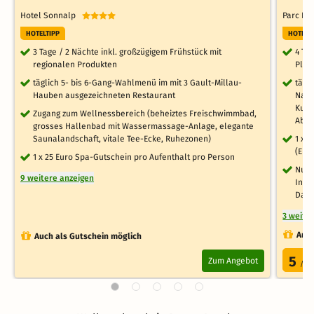
Hotel Sonnalp
Parc Ho
HOTELTIPP
HOTELT
3 Tage / 2 Nächte inkl. großzügigem Frühstück mit
4 Ta
regionalen Produkten
Plus
täglich 5- bis 6-Gang-Wahlmenü im mit 3 Gault-Millau-
tägl
Hauben ausgezeichneten Restaurant
Nach
Kuch
Zugang zum Wellnessbereich (beheiztes Freischwimmbad,
Abe
grosses Hallenbad mit Wassermassage-Anlage, elegante
Saunalandschaft, vitale Tee-Ecke, Ruhezonen)
1 x 
(Ein
1 x 25 Euro Spa-Gutschein pro Aufenthalt pro Person
Nutz
9 weitere anzeigen
Inne
Damp
3 weite
Auch
Auch als Gutschein möglich
5
Zum Angebot
/5.0