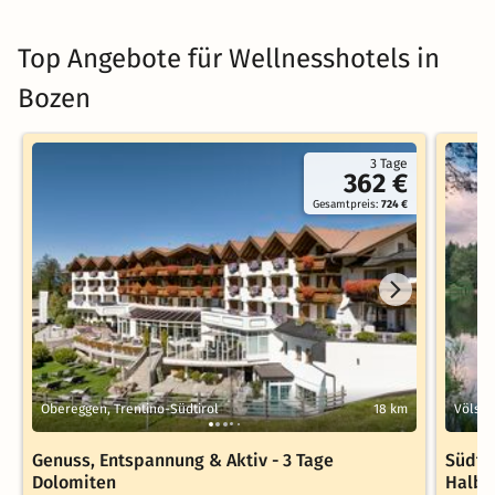
Top Angebote für Wellnesshotels in
Bozen
3 Tage
362 €
Gesamtpreis:
724 €
Obereggen, Trentino-Südtirol
18 km
Völs a
Genuss, Entspannung & Aktiv - 3 Tage
Südtir
Dolomiten
Halbp