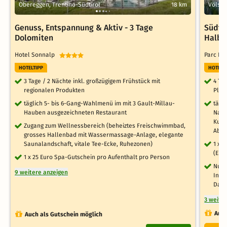
Obereggen, Trentino-Südtirol
18 km
Völs a
Genuss, Entspannung & Aktiv - 3 Tage
Südtir
Dolomiten
Halbp
Hotel Sonnalp
Parc Ho
HOTELTIPP
HOTELT
3 Tage / 2 Nächte inkl. großzügigem Frühstück mit
4 Ta
regionalen Produkten
Plus
täglich 5- bis 6-Gang-Wahlmenü im mit 3 Gault-Millau-
tägl
Hauben ausgezeichneten Restaurant
Nach
Kuch
Zugang zum Wellnessbereich (beheiztes Freischwimmbad,
Abe
grosses Hallenbad mit Wassermassage-Anlage, elegante
Saunalandschaft, vitale Tee-Ecke, Ruhezonen)
1 x 
(Ein
1 x 25 Euro Spa-Gutschein pro Aufenthalt pro Person
Nutz
9 weitere anzeigen
Inne
Damp
3 weite
Auch
Auch als Gutschein möglich