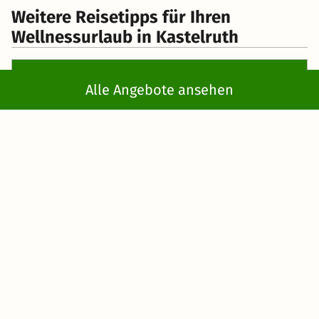
Weitere Reisetipps für Ihren
Wellnessurlaub in Kastelruth
Wann ist die beste Reisezeit für Wellnessferien
Alle Angebote ansehen
in Kastelruth?
Die wunderschön in den Südtiroler Alpen gelegene
italienische Gemeinde lädt Sie ganzjährig zu einem
erholsamen Aufenthalt ein. Im Frühjahr entdecken Sie auf
ausgedehnten Wanderungen die Schönheit der
erwachenden Natur, während Sie im Sommer die
angenehmen Temperaturen auf den hohen Bergen, wie
der Seiser Alm genießen. Die bunte Farbenpracht des
Herbstes macht Ihren Urlaub in Kastelruth zu einem
faszinierenden Erlebnis und im Winter kommen
Schneefans auf ihre Kosten. Zu jeder Jahreszeit bieten
Ihnen die Hotels in Kastelruth die Möglichkeit, Wellness
vor einer faszinierenden Bergkulisse der Dolomiten zu
erleben und diese Eindrücke mit nach Hause zu nehmen.