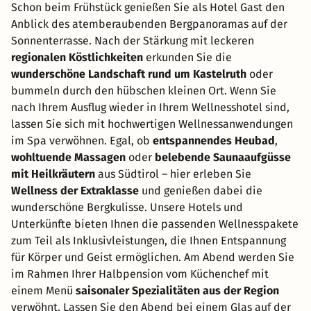
Schon beim Frühstück genießen Sie als Hotel Gast den
Anblick des atemberaubenden Bergpanoramas auf der
Sonnenterrasse. Nach der Stärkung mit leckeren
regionalen Köstlichkeiten
erkunden Sie die
wunderschöne Landschaft rund um Kastelruth
oder
bummeln durch den hübschen kleinen Ort. Wenn Sie
nach Ihrem Ausflug wieder in Ihrem Wellnesshotel sind,
lassen Sie sich mit hochwertigen Wellnessanwendungen
im Spa verwöhnen. Egal, ob
entspannendes Heubad
,
wohltuende Massagen
oder
belebende Saunaaufgüsse
mit Heilkräutern
aus Südtirol – hier erleben Sie
Wellness der Extraklasse
und genießen dabei die
wunderschöne Bergkulisse. Unsere Hotels und
Unterkünfte bieten Ihnen die passenden Wellnesspakete
zum Teil als Inklusivleistungen, die Ihnen Entspannung
für Körper und Geist ermöglichen. Am Abend werden Sie
im Rahmen Ihrer Halbpension vom Küchenchef mit
einem Menü
saisonaler Spezialitäten aus der Region
verwöhnt. Lassen Sie den Abend bei einem Glas auf der