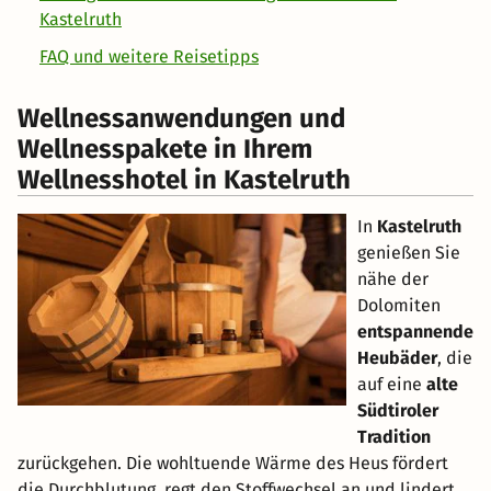
Kastelruth
FAQ und weitere Reisetipps
Wellnessanwendungen und
Wellnesspakete in Ihrem
Wellnesshotel in Kastelruth
In
Kastelruth
genießen Sie
nähe der
Dolomiten
entspannende
Heubäder
, die
auf eine
alte
Südtiroler
Tradition
zurückgehen. Die wohltuende Wärme des Heus fördert
die Durchblutung, regt den Stoffwechsel an und lindert