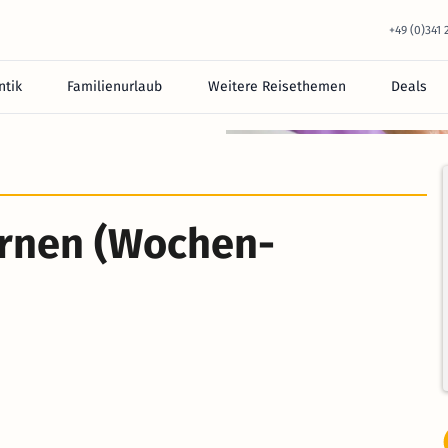
+49 (0)341
tik
Familienurlaub
Weitere Reisethemen
Deals
equem im Hotel.
ernen (Wochen-