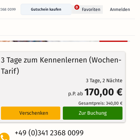
0
Anmelden
Favoriten
 2368 0099
Gutschein kaufen
+ 3 Fotos anzeigen
Kostenlos
97%
stornierbar
4.3
66
Echte
/5
3 Tage zum Kennenlernen (Wochen-
Bewertungen
Weiterempfehlung
Großartig
Tarif)
3 Tage, 2 Nächte
170,00 €
p.P. ab
Gesamtpreis:
340,00 €
Verschenken
Zur Buchung
+49 (0)341 2368 0099