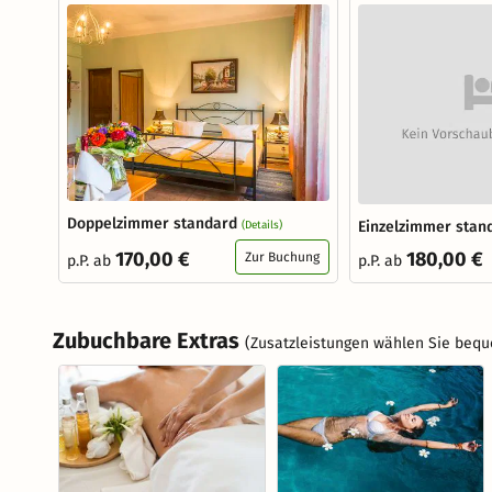
Doppelzimmer standard
Einzelzimmer stan
(Details)
170,00 €
180,00 €
Zur Buchung
p.P. ab
p.P. ab
Zubuchbare Extras
(Zusatzleistungen wählen Sie bequ