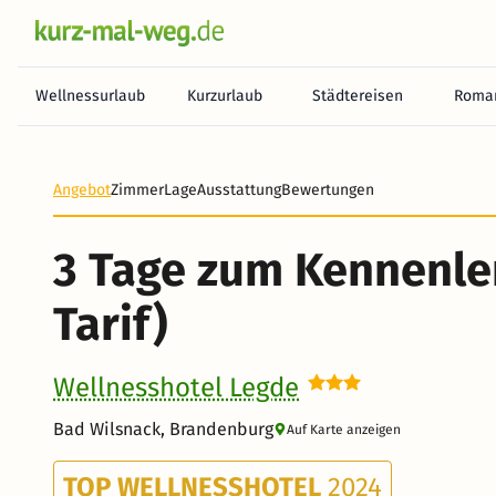
Wellnessurlaub
Kurzurlaub
Städtereisen
Roman
Heute noch keine Zahlung erforderlich! Zahlen Sie b
Angebot
Zimmer
Lage
Ausstattung
Bewertungen
3 Tage zum Kennenl
Tarif)
Wellnesshotel Legde
Bad Wilsnack, Brandenburg
Auf Karte anzeigen
TOP WELLNESSHOTEL
2024