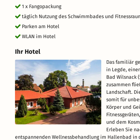
1 x Fangopackung
täglich Nutzung des Schwimmbades und Fitnessrau
Parken am Hotel
WLAN im Hotel
Ihr Hotel
Das familiär ge
in Legde, eine
Bad Wilsnack (
zusammen flie
Landschaft. Di
somit für unbe
Körper und Gei
Fitnessgeräte
und dem Kosme
Erleben Sie na
entspannenden Wellnessbehandlung im Hallenbad in der