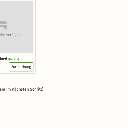
dard
(Details)
Zur Buchung
em im nächsten Schritt)