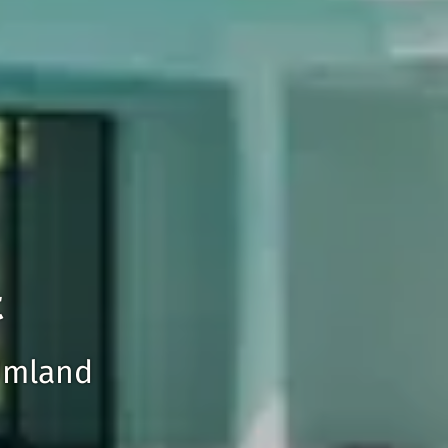
t
Umland