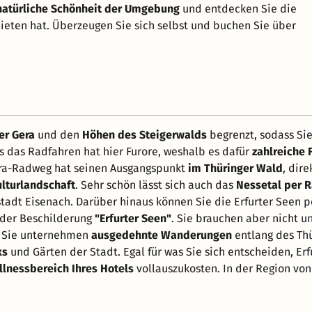
natürliche Schönheit der Umgebung
und entdecken Sie die
bieten hat. Überzeugen Sie sich selbst und buchen Sie über
er Gera
und den
Höhen des Steigerwalds
begrenzt, sodass Sie
 das Radfahren hat hier Furore, weshalb es dafür
zahlreiche
era-Radweg hat seinen Ausgangspunkt
im Thüringer Wald
, dir
lturlandschaft
. Sehr schön lässt sich auch das
Nessetal per 
tadt Eisenach. Darüber hinaus können Sie die Erfurter Seen pe
h der Beschilderung
"Erfurter Seen"
. Sie brauchen aber nicht 
er Sie unternehmen
ausgedehnte Wanderungen
entlang des Th
ks
und Gärten der Stadt. Egal für was Sie sich entscheiden, Erf
lnessbereich Ihres Hotels
vollauszukosten. In der Region vo