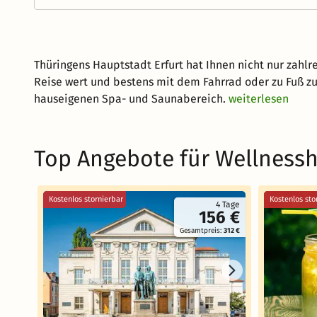
Thüringens Hauptstadt Erfurt hat Ihnen nicht nur zahl
Reise wert und bestens mit dem Fahrrad oder zu Fuß z
hauseigenen Spa- und Saunabereich.
weiterlesen
Top Angebote für Wellnessho
Kostenlos stornierbar
Kostenlos sto
4 Tage
156 €
Gesamtpreis:
312 €