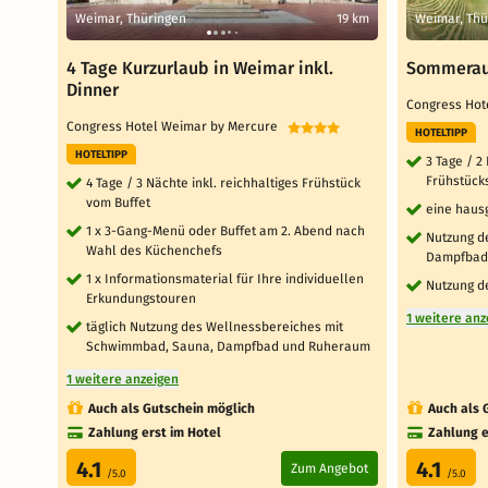
Weimar, Thüringen
19 km
Weimar, Thü
4 Tage Kurzurlaub in Weimar inkl.
Sommeraus
Dinner
Congress Ho
Congress Hotel Weimar by Mercure
HOTELTIPP
HOTELTIPP
3 Tage / 2
Frühstück
4 Tage / 3 Nächte inkl. reichhaltiges Frühstück
vom Buffet
eine haus
1 x 3-Gang-Menü oder Buffet am 2. Abend nach
Nutzung d
Wahl des Küchenchefs
Dampfbad
1 x Informationsmaterial für Ihre individuellen
Nutzung d
Erkundungstouren
1 weitere anz
täglich Nutzung des Wellnessbereiches mit
Schwimmbad, Sauna, Dampfbad und Ruheraum
1 weitere anzeigen
Auch als Gutschein möglich
Auch als 
Zahlung erst im Hotel
Zahlung e
4.1
4.1
Zum Angebot
/5.0
/5.0