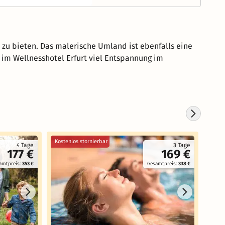
 zu bieten. Das malerische Umland ist ebenfalls eine
im Wellnesshotel Erfurt viel Entspannung im
Kostenlos stornierbar
Koste
4 Tage
3 Tage
177 €
169 €
amtpreis:
353 €
Gesamtpreis:
338 €