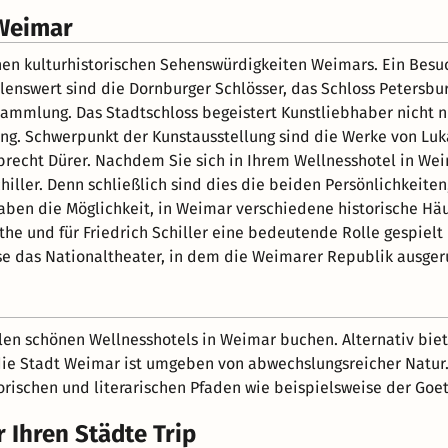
 Weimar
chen kulturhistorischen Sehenswürdigkeiten Weimars. Ein Besu
lenswert sind die Dornburger Schlösser, das Schloss Petersbu
mmlung. Das Stadtschloss begeistert Kunstliebhaber nicht nu
g. Schwerpunkt der Kunstausstellung sind die Werke von Luk
lbrecht Dürer. Nachdem Sie sich in Ihrem Wellnesshotel in We
iller. Denn schließlich sind dies die beiden Persönlichkeit
aben die Möglichkeit, in Weimar verschiedene historische Häu
the und für Friedrich Schiller eine bedeutende Rolle gespiel
eise das Nationaltheater, in dem die Weimarer Republik ausge
len schönen Wellnesshotels in Weimar buchen. Alternativ biet
ie Stadt Weimar ist umgeben von abwechslungsreicher Natur. S
orischen und literarischen Pfaden wie beispielsweise der G
 Ihren Städte Trip