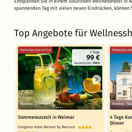
Entspannen Sie in einem luxuriösen Wellnesshotel in We
spannenden Tag mit vielen neuen Eindrücken, können S
Top Angebote für Wellnessh
Kostenlos stornierbar
Kostenlos sto
3 Tage
99 €
Gesamtpreis:
198 €
Weimar, Thüringen
Weimar, Thü
Sommerauszeit in Weimar
4 Tage Kur
Dinner
Congress Hotel Weimar by Mercure