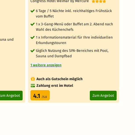
Congress Hotel Weimar by Mercure
Congr
6 Tage / 5 Nächte inkl. reichhaltiges Frühstück
5 T
vom Buffet
vo
1 x 3-Gang-Menü oder Buffet am 2. Abend nach
1 
Wahl des Küchenchefs
Wa
1 x Informationsmaterial für Ihre individuellen
1 x
auna und
Erkundungstouren
Er
täglich Nutzung des SPA-Bereiches mit Pool,
täg
Sauna und Dampfbad
Sa
1 weitere anzeigen
1 weit
Auch als Gutschein möglich
Au
Zahlung erst im Hotel
Za
4.1
4.
Zum Angebot
Zum Angebot
/5.0