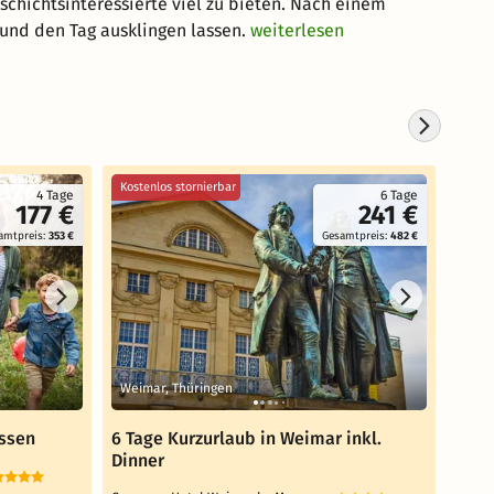
schichtsinteressierte viel zu bieten. Nach einem
und den Tag ausklingen lassen.
weiterlesen
Kostenlos stornierbar
Koste
4 Tage
6 Tage
177 €
241 €
amtpreis:
353 €
Gesamtpreis:
482 €
Weimar, Thüringen
Weim
ssen
6 Tage Kurzurlaub in Weimar inkl.
5 Ta
Dinner
Dinn