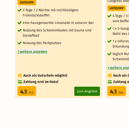
Congress Ho
HOTELTIPP
HOTELTIPP
3 Tage / 2 Nächte mit reichhaltigem
Frühstücksbuffet
4 Tage / 3
vom Buffe
eine hausgemachte Limonade in unserer Bar
1 x 3-Gan
Nutzung des Schwimmbades mit Sauna und
Wahl des 
Dampfbad
1 x Inform
Nutzung des Parkplatzes
Erkundung
1 weitere anzeigen
täglich N
Schwimmb
1 weitere anz
Auch als Gutschein möglich
Auch als 
Zahlung erst im Hotel
Zahlung e
4.1
4.1
Zum Angebot
/5.0
/5.0