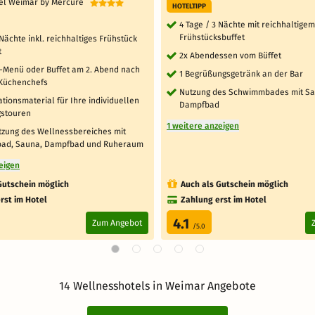
tel Weimar by Mercure
HOTELTIPP
4 Tage / 3 Nächte mit reichhaltigem
Frühstücksbuffet
 Nächte inkl. reichhaltiges Frühstück
t
2x Abendessen vom Büffet
g-Menü oder Buffet am 2. Abend nach
1 Begrüßungsgetränk an der Bar
Küchenchefs
Nutzung des Schwimmbades mit S
ationsmaterial für Ihre individuellen
Dampfbad
stouren
1 weitere anzeigen
utzung des Wellnessbereiches mit
ad, Sauna, Dampfbad und Ruheraum
eigen
Gutschein möglich
Auch als Gutschein möglich
rst im Hotel
Zahlung erst im Hotel
4.1
Zum Angebot
/5.0
14 Wellnesshotels in Weimar Angebote