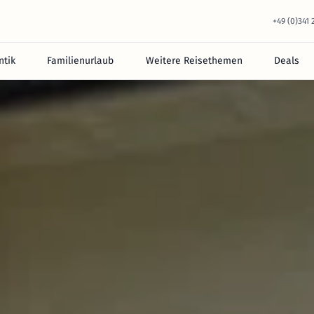
+49 (0)341
tik
Familienurlaub
Weitere Reisethemen
Deals