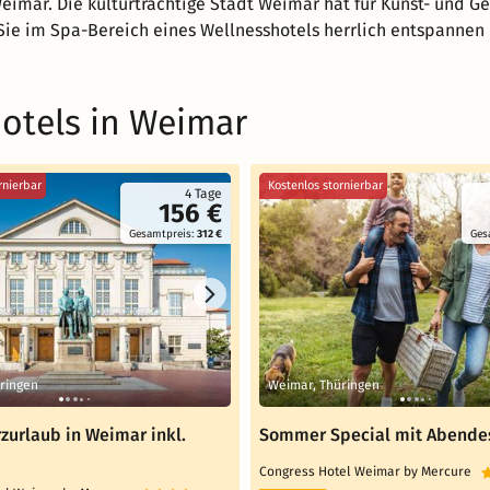
imar. Die kulturträchtige Stadt Weimar hat für Kunst- und Ge
ie im Spa-Bereich eines Wellnesshotels herrlich entspannen 
otels in Weimar
rnierbar
Kostenlos stornierbar
4 Tage
156 €
Gesamtpreis:
312 €
Ges
ringen
Weimar, Thüringen
zurlaub in Weimar inkl.
Sommer Special mit Abende
Congress Hotel Weimar by Mercure