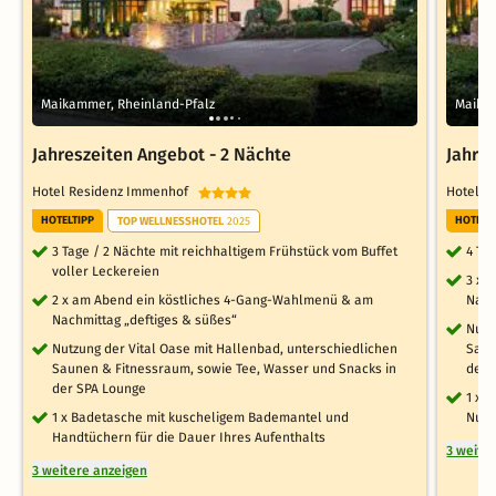
Maikammer, Rheinland-Pfalz
Maikam
Jahreszeiten Angebot - 2 Nächte
Jahre
Hotel Residenz Immenhof
Hotel 
HOTELTIPP
HOTELT
TOP WELLNESSHOTEL
2025
3 Tage / 2 Nächte mit reichhaltigem Frühstück vom Buffet
4 Ta
voller Leckereien
3 x 
2 x am Abend ein köstliches 4-Gang-Wahlmenü & am
Nach
Nachmittag „deftiges & süßes“
Nutz
Nutzung der Vital Oase mit Hallenbad, unterschiedlichen
Saun
Saunen & Fitnessraum, sowie Tee, Wasser und Snacks in
der 
der SPA Lounge
1 x 
1 x Badetasche mit kuscheligem Bademantel und
Nutz
Handtüchern für die Dauer Ihres Aufenthalts
3 weite
3 weitere anzeigen