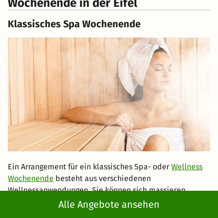
Wochenende in der Eifel
Klassisches Spa Wochenende
Ein Arrangement für ein klassisches Spa- oder
Wellness
Wochenende
besteht aus verschiedenen
Wellnessanwendungen. Sie können sich massieren
lassen, in der Sauna oder im Dampfbad schwitzen oder
Alle Angebote ansehen
im Pool schwimmen. Vielfach werden in den