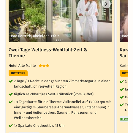
Bad Bertrich, Rheinland-Pfalz
Bad Be
Zwei Tage Wellness-Wohlfühl-Zeit &
Kurzu
Therme
Sauni
Hotel Alte Mühle
Kurhote
HOTELTIPP
HOTELT
2 Tage / 1 Nacht in der gebuchten Zimmerkategorie in einer
3 Ta
landschaftlich reizvollen Region
tägl
täglich reichhaltiges Sekt-Frühstück (vom Buffet)
Donn
1 x Tageskarte für die Therme Vulkaneifel auf 13.000 qm mit
Trin
einzigartigem Glaubersalz-Thermalwasser, Entspannung in
Glau
Innen- und Außenbecken, Saunen, Ruhezonen und
Wellnessbereich.
10 weit
1x Spa Late Checkout bis 15 Uhr