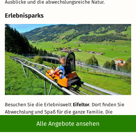
Ausblicke und die abwechslungsreiche Natur.
Erlebnisparks
Besuchen Sie die Erlebniswelt
Eifeltor
. Dort finden Sie
Abwechslung und Spaß für die ganze Familie. Die
Sommerrodelbahn
ist mit 680 m eine der beliebtesten
Alle Angebote ansehen
Bahnen Deutschlands. Für Ihre Kleinen gibt es einen
attraktiven Spielplatz und für die größeren Kids eine