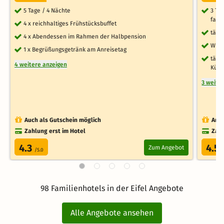
5 Tage / 4 Nächte
3 Ta
fami
4 x reichhaltiges Frühstücksbuffet
tägl
4 x Abendessen im Rahmen der Halbpension
Will
1 x Begrüßungsgetränk am Anreisetag
tägl
4 weitere anzeigen
Küch
3 weite
Auch als Gutschein möglich
Auch
Zahlung erst im Hotel
Zahl
4.3
4.5
Zum Angebot
/5.0
98 Familienhotels in der Eifel Angebote
Alle Angebote ansehen