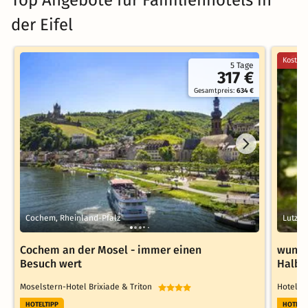
der Eifel
Kostenl
5 Tage
317 €
Gesamtpreis:
634 €
Cochem, Rheinland-Pfalz
Lutzer
Cochem an der Mosel - immer einen
wunde
Besuch wert
Halbp
Moselstern-Hotel Brixiade & Triton
Hotel-
HOTELTIPP
HOTELT