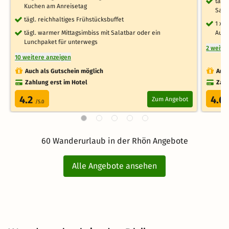
tägl
Kuchen am Anreisetag
Saun
tägl. reichhaltiges Frühstücksbuffet
1 x 
tägl. warmer Mittagsimbiss mit Salatbar oder ein
Aufe
Lunchpaket für unterwegs
2 weite
10 weitere anzeigen
Auch als Gutschein möglich
Auch
Zahlung erst im Hotel
Zahl
4.2
4.6
Zum Angebot
/5.0
60 Wanderurlaub in der Rhön Angebote
Alle Angebote ansehen