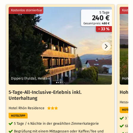
Kostenlos stornierbar
Kostenl
5 Tage
240 €
Gesamtpreis:
480 €
- 33 %
Dipperz (Fulda), Hessen
Hohen
5-Tage-All-Inclusive-Erlebnis inkl.
Hohen
Unterhaltung
Hessen
Hotel Rhön Residence
HOTELT
HOTELTIPP
3 Ta
5 Tage / 4 Nächte in der gewählten Zimmerkategorie
tägl
Begrüßung mit einem Mittagessen oder Kaffee/Tee und