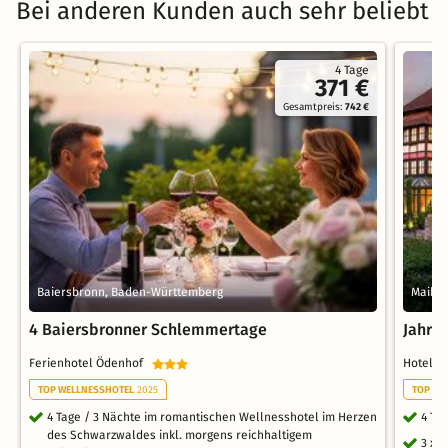
Bei anderen Kunden auch sehr beliebt
4 Tage
371 €
Gesamtpreis:
742 €
Baiersbronn, Baden-Württemberg
Maikam
4 Baiersbronner Schlemmertage
Jahre
Ferienhotel Ödenhof
Hotel 
TOP WELLNESSHOTEL
2025
TOP WE
4 Tage / 3 Nächte im romantischen Wellnesshotel im Herzen
4 Ta
des Schwarzwaldes inkl. morgens reichhaltigem
3 x 