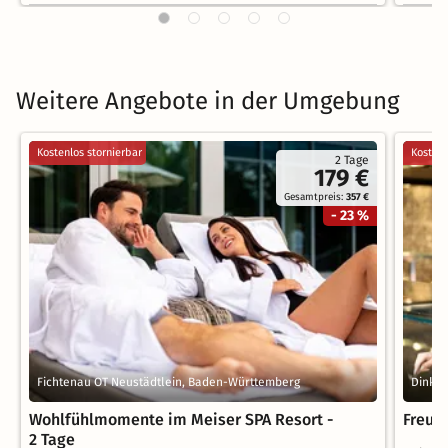
Weitere Angebote in der Umgebung
Kostenlos stornierbar
Kostenl
2 Tage
179 €
Gesamtpreis:
357 €
- 23 %
Fichtenau OT Neustädtlein, Baden-Württemberg
Dinkel
Wohlfühlmomente im Meiser SPA Resort -
Freun
2 Tage