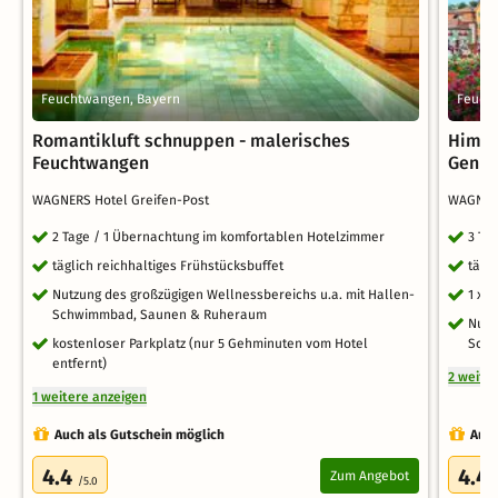
Feuchtwangen, Bayern
Feuch
Romantikluft schnuppen - malerisches
Himml
Feuchtwangen
Genie
WAGNERS Hotel Greifen-Post
WAGNERS
2 Tage / 1 Übernachtung im komfortablen Hotelzimmer
3 Ta
täglich reichhaltiges Frühstücksbuffet
tägl
Nutzung des großzügigen Wellnessbereichs u.a. mit Hallen-
1 x 
Schwimmbad, Saunen & Ruheraum
Nutz
kostenloser Parkplatz (nur 5 Gehminuten vom Hotel
Sch
entfernt)
2 weite
1 weitere anzeigen
Auch als Gutschein möglich
Auch
4.4
4.4
Zum Angebot
/5.0