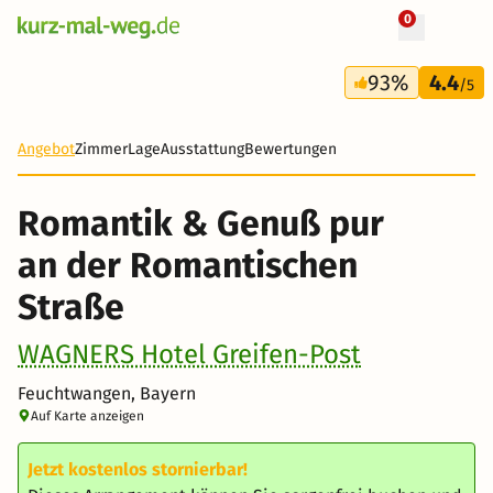
0
+ 9 Fotos
3 Tage
93%
4.4
174 €
/5
Angebot
Zimmer
Lage
Ausstattung
Bewertungen
Romantik & Genuß pur
an der Romantischen
Straße
WAGNERS Hotel Greifen-Post
Feuchtwangen, Bayern
Auf Karte anzeigen
Jetzt kostenlos stornierbar!