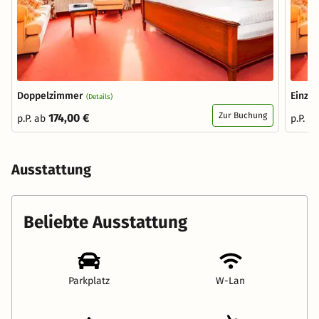
Doppelzimmer
Einze
(Details)
Zur Buchung
174,00 €
p.P. ab
p.P. a
Ausstattung
Beliebte Ausstattung
Parkplatz
W-Lan