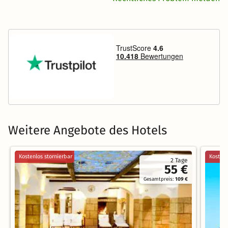
Weitere Angebote des Hotels
Kostenlos stornierbar
Kostenl
2 Tage
55 €
Gesamtpreis:
109 €