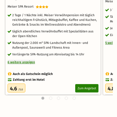
Meiser 
Meiser SPA Resort
3 Ta
2 Tage / 1 Nächte inkl. Meiser Verwöhnpension mit täglich
Tägl
reichhaltigem Frühstück, Mittagsbuffet, Kaffee und Kuchen,
Menü
Getränke & Snacks im Wellnessbistro und Abendmenü
Je e
täglich abendliches Verwöhnbuffet mit Spezialitäten aus
Eine
der Open Kitchen
Nutzung der 2.000 m² SPA-Landschaft mit Innen- und
5 weite
Außenpool, Saunawelt und Fitness Area
Verlängerte SPA-Nutzung am Abreisetag bis 14 Uhr
6 weitere anzeigen
Auch als Gutschein möglich
Auch
Zahlung erst im Hotel
Zahl
4.6
4.8
Zum Angebot
/5.0