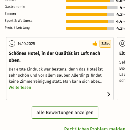
4.6
/5
Gastronomie
4
/5
Zimmer
4.3
/5
Sport & Wellness
4.4
/5
Preis / Leistung
4.3
/5
14.10.2025
3.5
2
/5
Schönes Hotel, in der Qualität ist Luft nach
Elte
oben.
Sehr 
Boden
Der erste Eindruck war bestens, denn das Hotel ist
Laufe
sehr schön und vor allem sauber. Allerdings findet
schwan
keine Zimmerreinigung statt. Man kann sich aber...
Weiterlesen
alle Bewertungen anzeigen
Rechtliches Problem melden