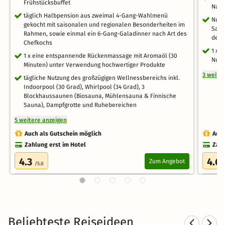
Frühstücksbuffet
Nach
täglich Halbpension aus zweimal 4-Gang-Wahlmenü
Nutz
gekocht mit saisonalen und regionalen Besonderheiten im
Saun
Rahmen, sowie einmal ein 6-Gang-Galadinner nach Art des
der 
Chefkochs
1 x 
1 x eine entspannende Rückenmassage mit Aromaöl (30
Nutz
Minuten) unter Verwendung hochwertiger Produkte
3 weite
tägliche Nutzung des großzügigen Wellnessbereichs inkl.
Indoorpool (30 Grad), Whirlpool (34 Grad), 3
Blockhaussaunen (Biosauna, Mühlensauna & Finnische
Sauna), Dampfgrotte und Ruhebereichen
5 weitere anzeigen
Auch als Gutschein möglich
Auch
Zahlung erst im Hotel
Zahl
4.3
4.6
Zum Angebot
/5.0
Beliebteste Reiseideen