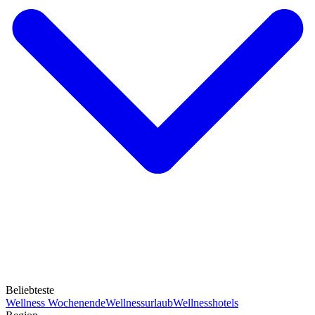
Beliebteste
Wellness Wochenende
Wellnessurlaub
Wellnesshotels