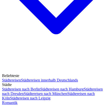
Beliebteste
Städtereisen
Städtereisen innerhalb Deutschlands
Städte
Städtereisen nach Berlin
Städtereisen nach Hamburg
Städtereisen
nach Dresden
Städtereisen nach München
Städtereisen nach
Köln
Städtereisen nach Leipzig
Romantik