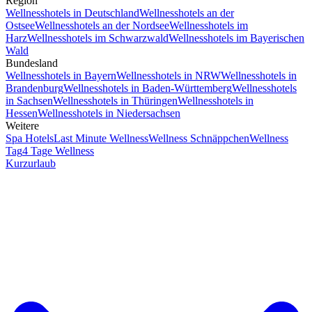
Region
Wellnesshotels in Deutschland
Wellnesshotels an der
Ostsee
Wellnesshotels an der Nordsee
Wellnesshotels im
Harz
Wellnesshotels im Schwarzwald
Wellnesshotels im Bayerischen
Wald
Bundesland
Wellnesshotels in Bayern
Wellnesshotels in NRW
Wellnesshotels in
Brandenburg
Wellnesshotels in Baden-Württemberg
Wellnesshotels
in Sachsen
Wellnesshotels in Thüringen
Wellnesshotels in
Hessen
Wellnesshotels in Niedersachsen
Weitere
Spa Hotels
Last Minute Wellness
Wellness Schnäppchen
Wellness
Tag
4 Tage Wellness
Kurzurlaub