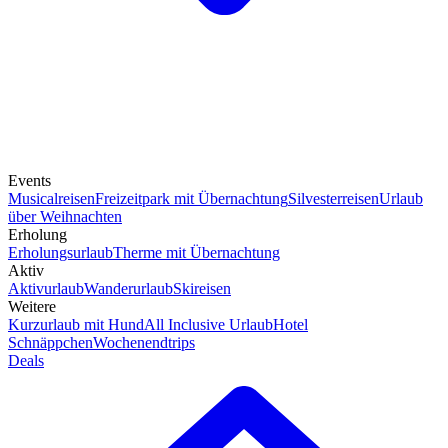
Events
Musicalreisen
Freizeitpark mit Übernachtung
Silvesterreisen
Urlaub
über Weihnachten
Erholung
Erholungsurlaub
Therme mit Übernachtung
Aktiv
Aktivurlaub
Wanderurlaub
Skireisen
Weitere
Kurzurlaub mit Hund
All Inclusive Urlaub
Hotel
Schnäppchen
Wochenendtrips
Deals