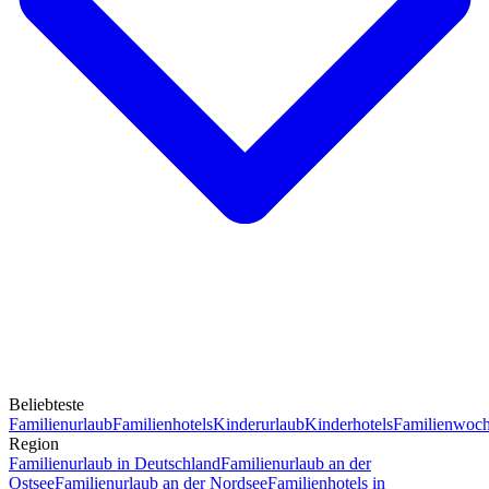
Beliebteste
Familienurlaub
Familienhotels
Kinderurlaub
Kinderhotels
Familienwoc
Region
Familienurlaub in Deutschland
Familienurlaub an der
Ostsee
Familienurlaub an der Nordsee
Familienhotels in