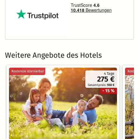
Weitere Angebote des Hotels
Kostenlos stornierbar
Kostenl
4 Tage
275 €
Gesamtpreis:
550 €
- 15 %