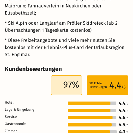
Maibrunn; Fahrradverleih in Neukirchen oder
Elisabethszell;
* Ski Alpin oder Langlauf am Pröller Skidreieck (ab 2
Übernachtungen 1 Tageskarte kostenlos).
* Diese Freizeitangebote und viele mehr nutzen Sie
kostenlos mit der Erlebnis-Plus-Card der Urlaubsregion
St. Englmar.
Kundenbewertungen
97%
4.4
317
Echte
/5
Bewertungen
Hotel
4.4
/5
Lage & Umgebung
4.4
/5
Service
4.6
/5
Gastronomie
4.5
/5
Zimmer
4.3
/5