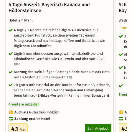
4 Tage Auszeit: Bayerisch Kanada und
Schnu
Höllensteinsee
Bayer
Hotel am Pfahl
Wellnes
TOP WE
4 Tage / 3 Nächte mit reichhaltigem All Inclusive aus
ausgiebigem Frühstück, ab dem zweiten Tag einem
3 Ta
Mittagssnack und nachmittags Kaffee und Gebäck, sowie
Köst
täglichem Abendbuffet
duft
täglich zum Abendessen ausgewählte alkoholfreie und
Aben
alkoholische Getränke wie Hauswein und Bier von 18-20
sowi
Uhr
Nutz
Nutzung des weitläufigen Gartengelände rund um das Hotel
Hall
mit Liegestühlen und Kneipp-Anlage
Fitn
1 x gratis Infomaterial an der Tourist Information Viechtach,
1 x 
Teilnahme an geführten Wanderungen und Ermäßigung
3 weite
beim Fahrrad- E-Bikes-Verleih im Rahmen Ihrer Bonuscard
4 weitere anzeigen
Auch als Gutschein möglich
Auch
Zahlung erst im Hotel
Zahl
4.1
4.5
Zum Angebot
/5.0