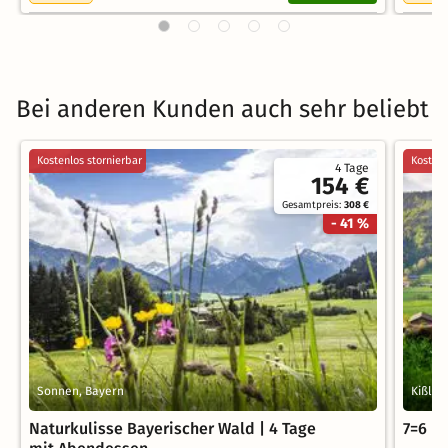
Bei anderen Kunden auch sehr beliebt
Kostenlos stornierbar
Kostenl
4 Tage
154 €
Gesamtpreis:
308 €
- 41 %
Sonnen, Bayern
Kißleg
Naturkulisse Bayerischer Wald | 4 Tage
7=6 Ur