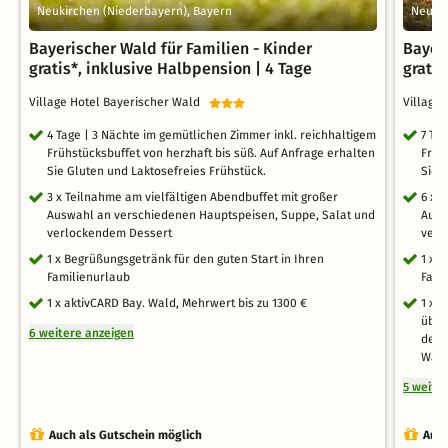
Neukirchen (Niederbayern), Bayern
Neukir
Bayerischer Wald für Familien - Kinder
Bayer
gratis*, inklusive Halbpension | 4 Tage
gratis
Village Hotel Bayerischer Wald
Village
4 Tage | 3 Nächte im gemütlichen Zimmer inkl. reichhaltigem
7 Ta
Frühstücksbuffet von herzhaft bis süß. Auf Anfrage erhalten
Früh
Sie Gluten und Laktosefreies Frühstück.
Sie 
3 x Teilnahme am vielfältigen Abendbuffet mit großer
6 x 
Auswahl an verschiedenen Hauptspeisen, Suppe, Salat und
Ausw
verlockendem Dessert
verl
1 x Begrüßungsgetränk für den guten Start in Ihren
1 x 
Familienurlaub
Fami
1 x aktivCARD Bay. Wald, Mehrwert bis zu 1300 €
1 x 
über
6 weitere anzeigen
der 
Wald
5 weite
Auch als Gutschein möglich
Auch