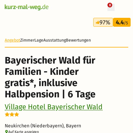
0
+ 27 Fotos
6 Tage
97%
4.4
395 €
/5
-26%
Angebot
Zimmer
Lage
Ausstattung
Bewertungen
Bayerischer Wald für
Familien - Kinder
gratis*, inklusive
Halbpension | 6 Tage
Village Hotel Bayerischer Wald
Neukirchen (Niederbayern), Bayern
Auf Karte anzeigen