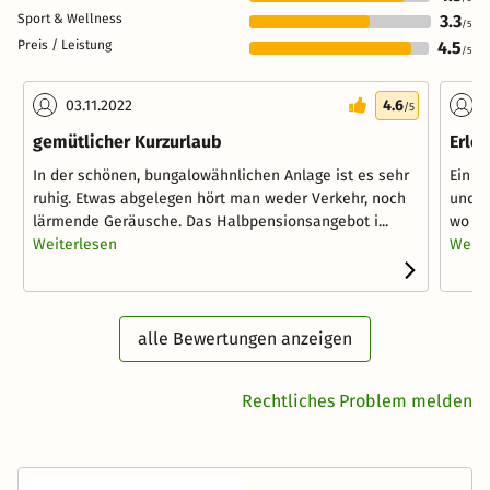
Sport & Wellness
3.3
/5
Preis / Leistung
4.5
/5
03.11.2022
4.6
1
/5
gemütlicher Kurzurlaub
Erleb
In der schönen, bungalowähnlichen Anlage ist es sehr
Ein k
ruhig. Etwas abgelegen hört man weder Verkehr, noch
und e
lärmende Geräusche. Das Halbpensionsangebot i...
wo sic
Weiterlesen
Weite
alle Bewertungen anzeigen
Rechtliches Problem melden