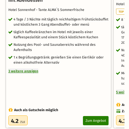
mit Abendessen
Hotel 
Hotel Sonnenhof - Tante ALMA´S Sommerfrische
TOP EV
4 Tage / 3 Nächte mit täglich reichhaltigem Frühstücksbuffet
8 Ta
und köstlichem 3 Gang Abendbuffet- oder menü
tägl
täglich Kaffeekränzchen im Hotel mit jeweils einer
Geni
Kaffeespezialität und einem Stück köstlichem Kuchen
17 U
20:3
Nutzung des Pool- und Saunabereichs während des
Aufenthalts
Nutz
400m
1 x Begrüßungsgetränk: genießen Sie einen Eierlikör oder
Infr
einen alkoholfreie Alternativ
Auße
3 weitere anzeigen
Mögl
haus
sowi
5 weite
Auch
Auch als Gutschein möglich
Zahl
4.2
4.3
Zum Angebot
/5.0
/