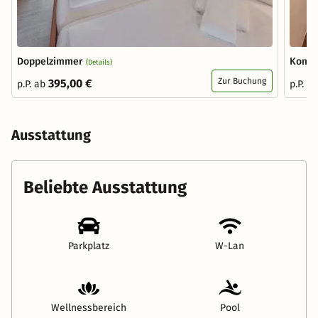
Doppelzimmer
Komfo
(Details)
Zur Buchung
395,00 €
p.P. ab
p.P. a
Ausstattung
Beliebte Ausstattung
Parkplatz
W-Lan
Wellnessbereich
Pool