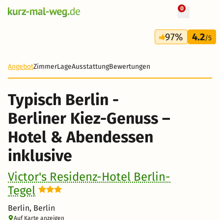
0
+ 13 Fotos
3 Tage
97%
4.2
139 €
/5
Angebot
Zimmer
Lage
Ausstattung
Bewertungen
Typisch Berlin -
Berliner Kiez-Genuss –
Hotel & Abendessen
inklusive
Victor's Residenz-Hotel Berlin-
Tegel
Berlin, Berlin
Auf Karte anzeigen