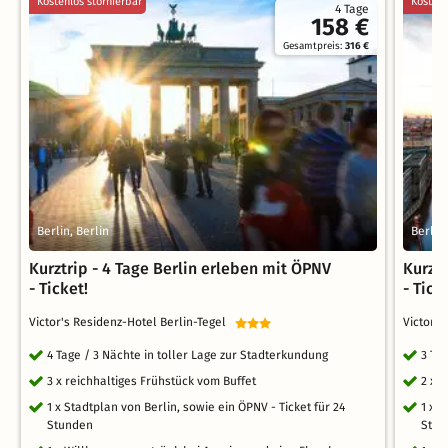
Kostenlos stornierbar
Kostenl
4 Tage
158 €
Gesamtpreis:
316 €
Berlin, Berlin
Berlin,
Kurztrip - 4 Tage Berlin erleben mit ÖPNV
Kurztr
- Ticket!
- Tick
Victor's Residenz-Hotel Berlin-Tegel
Victor'
4 Tage / 3 Nächte in toller Lage zur Stadterkundung
3 Ta
3 x reichhaltiges Frühstück vom Buffet
2 x 
1 x Stadtplan von Berlin, sowie ein ÖPNV - Ticket für 24
1 x S
Stunden
Stun