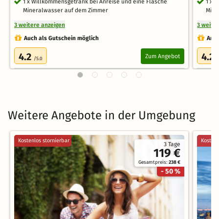
1 x Willkommensgetränk bei Anreise und eine Flasche
1 x 
Mineralwasser auf dem Zimmer
Mine
3 weitere anzeigen
3 weite
Auch als Gutschein möglich
Auch
4.2
4.2
Zum Angebot
/5.0
/
Weitere Angebote in der Umgebung
Kostenlos stornierbar
Kostenl
3 Tage
119 €
Gesamtpreis:
238 €
- 50 %