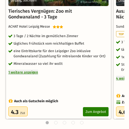
Leipzig, Sachsen
Leipzi
Tierisches Vergnügen: Zoo mit
Auszei
Gondwanaland - 3 Tage
Nächt
ACHAT Hotel Leipzig Messe
Sunday 
TOP ST
3 Tage / 2 Nächte im gemütlichen Zimmer
3 Ta
tägliches Frühstück vom reichhaltigen Buffet
tägl
eine Eintrittskarte für den Leipziger Zoo inklusive
Gondwanaland (Zuzahlung für mitreisende Kinder vor Ort)
1x W
Mineralwasser so viel ihr wollt
Stad
Erku
1 weitere anzeigen
4 weite
Auch
Auch als Gutschein möglich
Zahl
4.3
4.6
Zum Angebot
/5.0