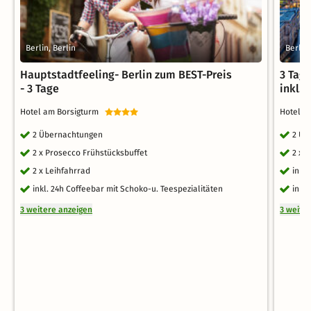
Berlin, Berlin
Berlin,
Hauptstadtfeeling- Berlin zum BEST-Preis
3 Tage
- 3 Tage
inkl. 
Hotel am Borsigturm
Hotel B
2 Übernachtungen
2 Üb
2 x Prosecco Frühstücksbuffet
2 x 
2 x Leihfahrrad
inkl
inkl. 24h Coffeebar mit Schoko-u. Teespezialitäten
inkl
3 weitere anzeigen
3 weite