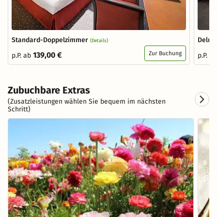
Standard-Doppelzimmer
Delux
(Details)
Zur Buchung
139,00 €
p.P. ab
p.P. a
Zubuchbare Extras
(Zusatzleistungen wählen Sie bequem im nächsten
Schritt)