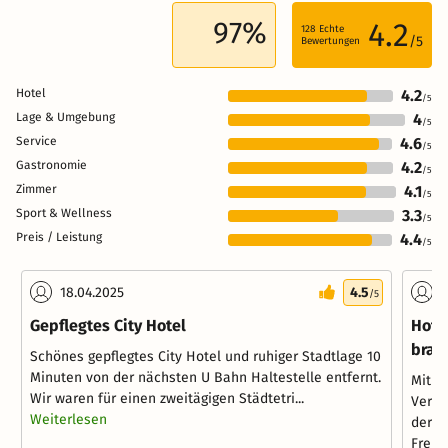
97%
4.2
128
Echte
/5
Bewertungen
Hotel
4.2
/5
Lage & Umgebung
4
/5
Service
4.6
/5
Gastronomie
4.2
/5
Zimmer
4.1
/5
Sport & Wellness
3.3
/5
Preis / Leistung
4.4
/5
18.04.2025
4.5
2
/5
Gepflegtes City Hotel
Hote
brau
Schönes gepflegtes City Hotel und ruhiger Stadtlage 10
Minuten von der nächsten U Bahn Haltestelle entfernt.
Mit e
Wir waren für einen zweitägigen Städtetri...
Verke
Weiterlesen
der S
Freund