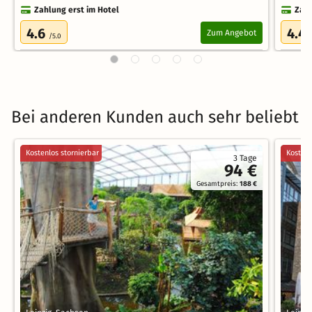
Zahlung erst im Hotel
Zahl
4.6
4.4
Zum Angebot
/5.0
Bei anderen Kunden auch sehr beliebt
Kostenlos stornierbar
Kostenl
3 Tage
94 €
Gesamtpreis:
188 €